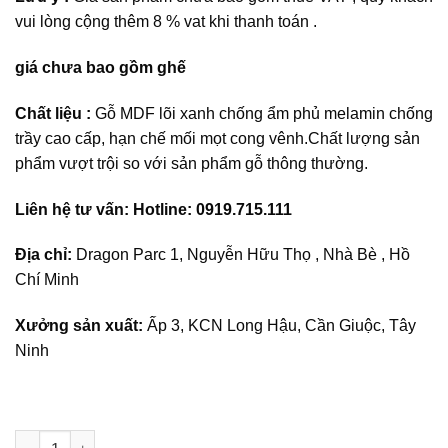
vui lòng cộng thêm 8 % vat khi thanh toán .
giá chưa bao gồm ghế
Chất liệu :
Gỗ MDF lõi xanh chống ẩm phủ melamin chống
trầy cao cấp, hạn chế mối mọt cong vênh.Chất lượng sản
phẩm vượt trội so với sản phẩm gỗ thông thường.
Liên hệ tư vấn: Hotline: 0919.715.111
Địa chỉ:
Dragon Parc 1, Nguyễn Hữu Thọ , Nhà Bè , Hồ
Chí Minh
Xưởng sản xuất:
Ấp 3, KCN Long Hậu, Cần Giuộc, Tây
Ninh
Bàn họp gỗ tròn 80 cm BHGT1 số lượng