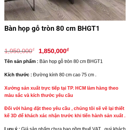
Bàn họp gỗ tròn 80 cm BHGT1
Giá
Giá
₫
₫
1,950,000
1,850,000
gốc
hiện
Tên sản phẩm :
Bàn họp gỗ tròn 80 cm BHGT1
là:
tại
1,950,000₫.
là:
Kích thước :
Đường kính 80 cm cao 75 cm .
1,850,000₫.
Xưởng sản xuất trực tiếp tại TP. HCM làm hàng theo
màu sắc và kích thước yêu cầu
Đối với hàng đặt theo yêu cầu , chúng tôi sẽ vẽ lại thiết
kế 3D để khách xác nhận trước khi tiến hành sản xuất .
Lưu ý :
Giá sản phẩm chưa bao gồm thuế VAT , quý khách