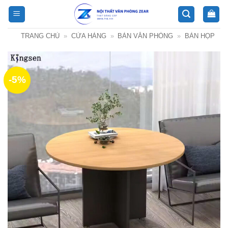
Bỏ
qua
nội
TRANG CHỦ
»
CỬA HÀNG
»
BÀN VĂN PHÒNG
»
BÀN HỌP
dung
-5%