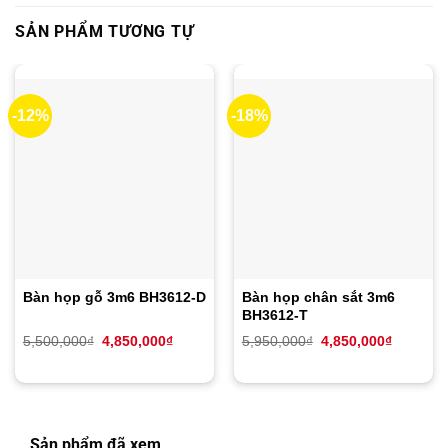
SẢN PHẨM TƯƠNG TỰ
-12%
-18%
Bàn họp gỗ 3m6 BH3612-D
Bàn họp chân sắt 3m6
BH3612-T
Giá
Giá
Giá
Giá
5,500,000
₫
4,850,000
₫
5,950,000
₫
4,850,000
₫
gốc
hiện
gốc
hiện
là:
tại
là:
tại
5,500,000₫.
là:
5,950,000₫.
là:
4,850,000₫.
4,850,00
Sản phẩm đã xem