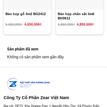
Bàn họp gỗ 3m2 BG2412
Bàn họp chân sắt 3m6
BH3612
Giá
Giá
Giá
Giá
5,650,000
₫
4,650,000
₫
5,850,000
₫
4,850,000
₫
gốc
hiện
gốc
hiện
là:
tại
là:
tại
5,650,000₫.
là:
5,850,000₫.
là:
4,650,000₫.
4,850,00
Sản phẩm đã xem
Không có sản phẩm xem gần đây
Công Ty Cổ Phần Zear Việt Nam
Địa chỉ: DP73, Khu Dragon Parc 1 Nguyễn Hữu Thọ, Xã Phước Kiển,