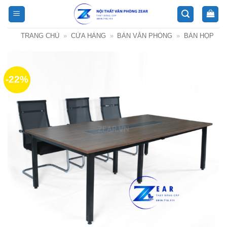
Bỏ
qua
nội
TRANG CHỦ
»
CỬA HÀNG
»
BÀN VĂN PHÒNG
»
BÀN HỌP
dung
-22%