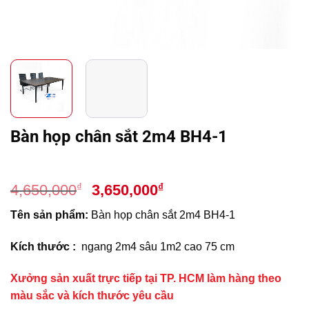
Bàn họp chân sắt 2m4 BH4-1
Giá
Giá
₫
₫
4,650,000
3,650,000
gốc
hiện
Tên sản phẩm:
Bàn họp chân sắt 2m4 BH4-1
là:
tại
4,650,000₫.
là:
Kích thước :
ngang 2m4 sâu 1m2 cao 75 cm
3,650,000₫.
Xưởng sản xuất trực tiếp tại TP. HCM làm hàng theo
màu sắc và kích thước yêu cầu