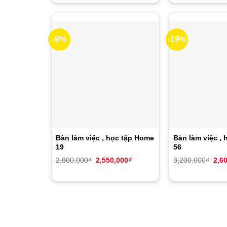
2,980,000₫.
là:
2,98
2,520,000₫.
-9%
-19%
Bàn làm việc , học tập Home
Bàn làm việc , 
19
56
Giá
Giá
Giá
2,800,000
₫
2,550,000
₫
3,200,000
₫
2,6
gốc
hiện
gốc
là:
tại
là:
2,800,000₫.
là:
3,20
2,550,000₫.