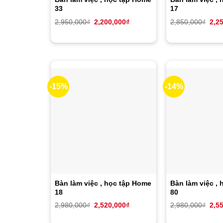
33
17
Giá
Giá
Giá
2,950,000
₫
2,200,000
₫
2,850,000
₫
2,2
gốc
hiện
gốc
là:
tại
là:
2,950,000₫.
là:
2,85
2,200,000₫.
-15%
-14%
Bàn làm việc , học tập Home
Bàn làm việc , 
18
80
Giá
Giá
Giá
2,980,000
₫
2,520,000
₫
2,980,000
₫
2,5
gốc
hiện
gốc
là:
tại
là: