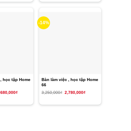
,550,000₫.
là:
2,850,000₫.
là:
2,550,000₫.
2,550,000₫.
-14%
, học tập Home
Bàn làm việc , học tập Home
66
iá
Giá
Giá
Giá
,680,000
₫
3,250,000
₫
2,780,000
₫
ốc
hiện
gốc
hiện
:
tại
là:
tại
,500,000₫.
là:
3,250,000₫.
là:
2,680,000₫.
2,780,000₫.