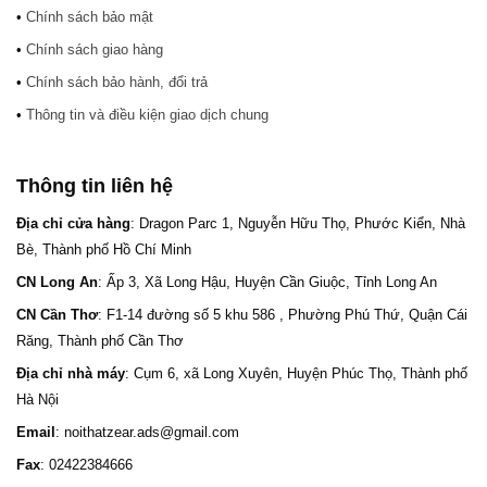
•
Chính sách bảo mật
•
Chính sách giao hàng
•
Chính sách bảo hành, đổi trả
•
Thông tin và điều kiện giao dịch chung
Thông tin liên hệ
Địa chỉ cửa hàng
: Dragon Parc 1, Nguyễn Hữu Thọ, Phước Kiển, Nhà
Bè, Thành phố Hồ Chí Minh
CN Long An
: Ấp 3, Xã Long Hậu, Huyện Cần Giuộc, Tỉnh Long An
CN Cần Thơ
: F1-14 đường số 5 khu 586 , Phường Phú Thứ, Quận Cái
Răng, Thành phố Cần Thơ
Địa chỉ nhà máy
: Cụm 6, xã Long Xuyên, Huyện Phúc Thọ, Thành phố
Hà Nội
Email
: noithatzear.ads@gmail.com
Fax
: 02422384666