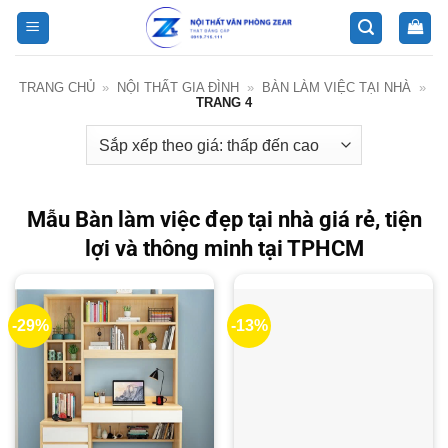
Bỏ
qua
nội
dung
TRANG CHỦ
»
NỘI THẤT GIA ĐÌNH
»
BÀN LÀM VIỆC TẠI NHÀ
»
TRANG 4
Mẫu Bàn làm việc đẹp tại nhà giá rẻ, tiện
lợi và thông minh tại TPHCM
-29%
-13%