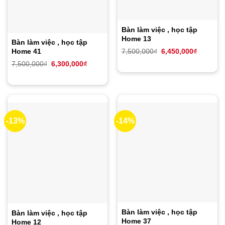
Bàn làm việc , học tập
Home 13
Bàn làm việc , học tập
Giá
Giá
Home 41
7,500,000
₫
6,450,000
₫
gốc
hiện
Giá
Giá
là:
tại
7,500,000
₫
6,300,000
₫
gốc
hiện
7,500,000₫.
là:
là:
tại
6,450,00
7,500,000₫.
là:
6,300,000₫.
-13%
-14%
Bàn làm việc , học tập
Bàn làm việc , học tập
Home 37
Home 12