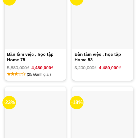
Bàn làm việc , học tập
Bàn làm việc , học tập
Home 75
Home 53
Giá
Giá
Giá
Giá
5,880,000
₫
4,480,000
₫
5,200,000
₫
4,480,000
₫
gốc
hiện
gốc
hiện
(
25
Đánh giá )
là:
tại
là:
tại
5,880,000₫.
là:
5,200,000₫.
là:
2.43
14
4,480,000₫.
4,480,00
trên
5
dựa
trên
-23%
-18%
đánh
giá