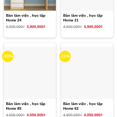
Bàn làm việc , học tập
Bàn làm việc , học tập
Home 24
Home 21
Giá
Giá
Giá
Giá
5,500,000
₫
3,900,000
₫
4,500,000
₫
3,900,000
₫
gốc
hiện
gốc
hiện
là:
tại
là:
tại
5,500,000₫.
là:
4,500,000₫.
là:
3,900,000₫.
3,900,00
-10%
-16%
Bàn làm việc , học tập
Bàn làm việc , học tập
Home 85
Home 62
Giá
Giá
Giá
Giá
4,500,000
₫
4,050,000
₫
4,800,000
₫
4,050,000
₫