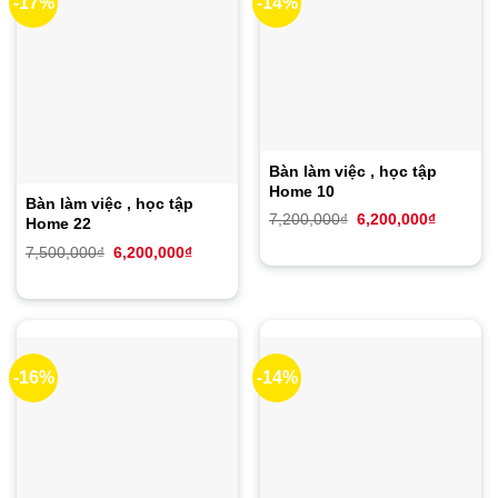
-17%
-14%
Bàn làm việc , học tập
Home 10
Bàn làm việc , học tập
Giá
Giá
7,200,000
₫
6,200,000
₫
Home 22
gốc
hiện
là:
tại
Giá
Giá
7,500,000
₫
6,200,000
₫
7,200,000₫.
là:
gốc
hiện
6,200,00
là:
tại
7,500,000₫.
là:
6,200,000₫.
-16%
-14%