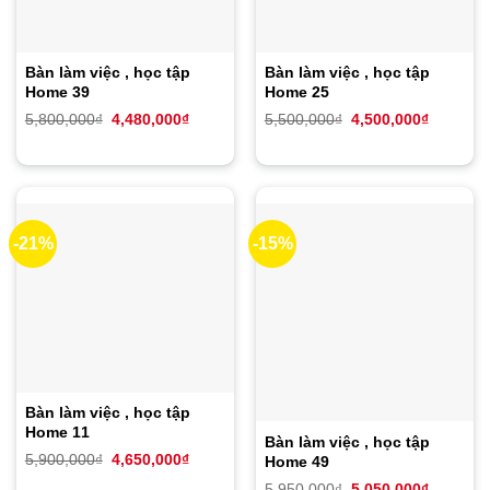
Bàn làm việc , học tập
Bàn làm việc , học tập
Home 39
Home 25
Giá
Giá
Giá
Giá
5,800,000
₫
4,480,000
₫
5,500,000
₫
4,500,000
₫
gốc
hiện
gốc
hiện
là:
tại
là:
tại
5,800,000₫.
là:
5,500,000₫.
là:
4,480,000₫.
4,500,00
-21%
-15%
Bàn làm việc , học tập
Home 11
Bàn làm việc , học tập
Giá
Giá
5,900,000
₫
4,650,000
₫
Home 49
gốc
hiện
là:
tại
Giá
Giá
5,950,000
₫
5,050,000
₫