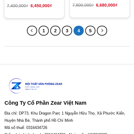
Giá
Giá
7,800,000
₫
6,680,000
₫
Giá
Giá
7,400,000
₫
6,450,000
₫
gốc
hiện
gốc
hiện
là:
tại
là:
tại
7,800,000₫.
là:
7,400,000₫.
là:
6,680,00
6,450,000₫.
1
2
3
4
5
Công Ty Cổ Phần Zear Việt Nam
Địa chỉ: DP73, Khu Dragon Parc 1 Nguyễn Hữu Thọ, Xã Phước Kiển,
Huyện Nhà Bè, Thành phố Hồ Chí Minh
Mã số thuế: 0316434726