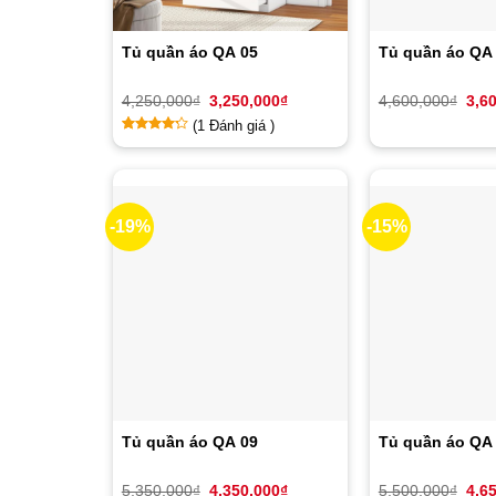
Tủ quần áo QA 05
Tủ quần áo QA 
Giá
Giá
Giá
4,250,000
₫
3,250,000
₫
4,600,000
₫
3,6
gốc
hiện
gốc
(
1
Đánh giá )
là:
tại
là:
4,250,000₫.
là:
4,60
4
1
trên
3,250,000₫.
5 dựa
trên
đánh
giá
-19%
-15%
Tủ quần áo QA 09
Tủ quần áo QA
Giá
Giá
Giá
5,350,000
₫
4,350,000
₫
5,500,000
₫
4,6