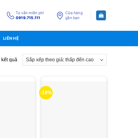
Tư vấn miễn phí
Cửa hàng
0919.715.111
gần bạn
LIÊN HỆ
Đã
 kết quả
sắp
xếp
theo
giá:
-19%
thấp
đến
cao