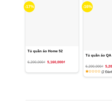
-17%
-16%
Tủ quần áo Home 52
Tủ quần áo QA
Giá
Giá
6,200,000
₫
5,160,000
₫
gốc
hiện
Giá
6,200,000
₫
5,2
là:
tại
gốc
(
2
Đánh
6,200,000₫.
là:
là:
5,160,000₫.
6,20
1
1
trên
5
dựa
trên
đánh
giá