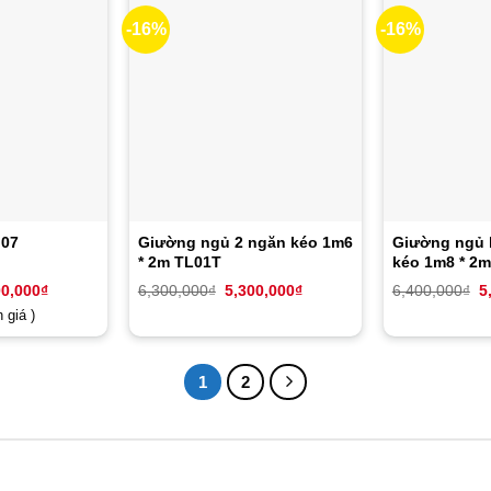
dựa
trên
-16%
-16%
đánh
giá
 07
Giường ngủ 2 ngăn kéo 1m6
Giường ngủ 
* 2m TL01T
kéo 1m8 * 2
Giá
Giá
Giá
G
00,000
₫
6,300,000
₫
5,300,000
₫
6,400,000
₫
5
hiện
gốc
hiện
g
 giá )
tại
là:
tại
là
0,000₫.
là:
6,300,000₫.
là:
6
5,200,000₫.
5,300,000₫.
1
2