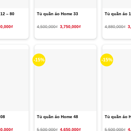
12 – 80
Tủ quần áo Home 33
Tủ quần áo 
Giá
Giá
Giá
G
00,000
₫
4,500,000
₫
3,750,000
₫
4,880,000
₫
3
hiện
gốc
hiện
g
tại
là:
tại
là
0,000₫.
là:
4,500,000₫.
là:
4
3,600,000₫.
3,750,000₫.
-15%
-15%
 08
Tủ quần áo Home 48
Tủ quần áo 
Giá
Giá
Giá
G
50,000
₫
5,500,000
₫
4,650,000
₫
5,500,000
₫
4