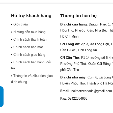
Hỗ trợ khách hàng
Thông tin liên hệ
•
Giới thiệu
Địa chỉ cửa hàng
: Dragon Parc 1,
Hữu Thọ, Phước Kiển, Nhà Bè, Th
•
Hướng dẫn mua hàng
Hồ Chí Minh
•
Chính sách thanh toán
CN Long An
: Ấp 3, Xã Long Hậu, 
•
Chính sách bảo mật
Cần Giuộc, Tỉnh Long An
•
Chính sách giao hàng
CN Cần Thơ
: F1-14 đường số 5 kh
•
Chính sách bảo hành, đổi
.
Phường Phú Thứ, Quận Cái Răng,
trả
phố Cần Thơ
•
Thông tin và điều kiện giao
Địa chỉ nhà máy
: Cụm 6, xã Long 
dịch chung
Huyện Phúc Thọ, Thành phố Hà Nội
Email
: noithatzear.ads@gmail.com
Fax
: 02422384666