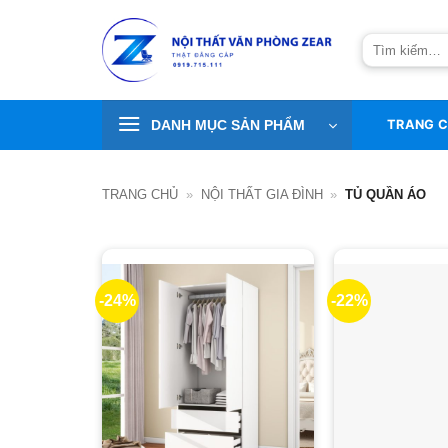
Bỏ
qua
Tìm
nội
kiếm:
dung
DANH MỤC SẢN PHẨM
TRANG 
TRANG CHỦ
»
NỘI THẤT GIA ĐÌNH
»
TỦ QUẦN ÁO
-24%
-22%