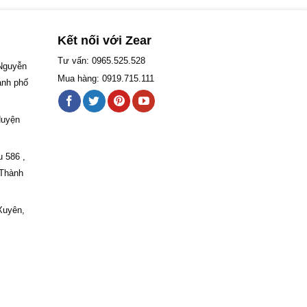
Kết nối với Zear
Tư vấn: 0965.525.528
 Nguyễn
Mua hàng: 0919.715.111
ành phố
Huyện
u 586 ,
 Thành
Xuyên,