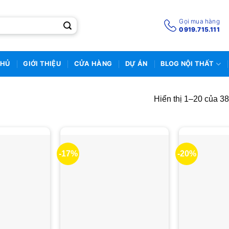
Gọi mua hàng
0919.715.111
CHỦ
GIỚI THIỆU
CỬA HÀNG
DỰ ÁN
BLOG NỘI THẤT
Hiển thị 1–20 của 38
-17%
-20%