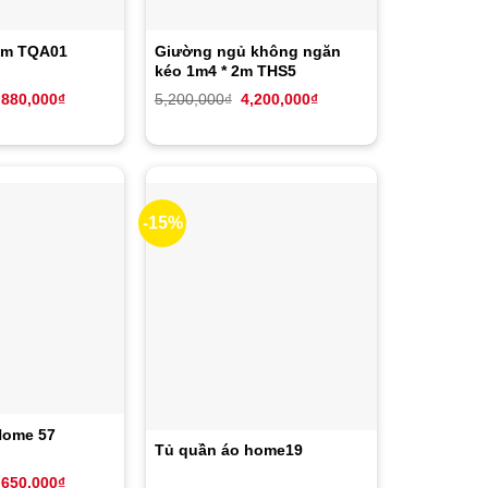
1m TQA01
Giường ngủ không ngăn
kéo 1m4 * 2m THS5
iá
Giá
Giá
Giá
,880,000
₫
5,200,000
₫
4,200,000
₫
ốc
hiện
gốc
hiện
:
tại
là:
tại
,880,000₫.
là:
5,200,000₫.
là:
3,880,000₫.
4,200,000₫.
-15%
Home 57
Tủ quần áo home19
iá
Giá
,650,000
₫