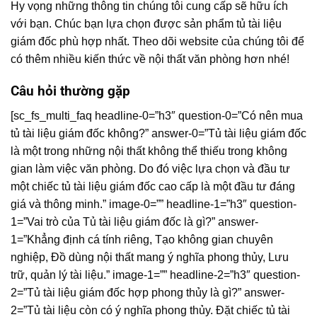
Hy vọng những thông tin chúng tôi cung cấp sẽ hữu ích
với bạn. Chúc bạn lựa chọn được sản phẩm tủ tài liệu
giám đốc phù hợp nhất. Theo dõi website của chúng tôi để
có thêm nhiều kiến thức về nội thất văn phòng hơn nhé!
Câu hỏi thường gặp
[sc_fs_multi_faq headline-0=”h3″ question-0=”Có nên mua
tủ tài liệu giám đốc không?” answer-0=”Tủ tài liệu giám đốc
là một trong những nội thất không thể thiếu trong không
gian làm việc văn phòng. Do đó việc lựa chọn và đầu tư
một chiếc tủ tài liệu giám đốc cao cấp là một đầu tư đáng
giá và thông minh.” image-0=”” headline-1=”h3″ question-
1=”Vai trò của Tủ tài liệu giám đốc là gì?” answer-
1=”Khẳng định cá tính riêng, Tạo không gian chuyên
nghiệp, Đồ dùng nội thất mang ý nghĩa phong thủy, Lưu
trữ, quản lý tài liệu.” image-1=”” headline-2=”h3″ question-
2=”Tủ tài liệu giám đốc hợp phong thủy là gì?” answer-
2=”Tủ tài liệu còn có ý nghĩa phong thủy. Đặt chiếc tủ tài