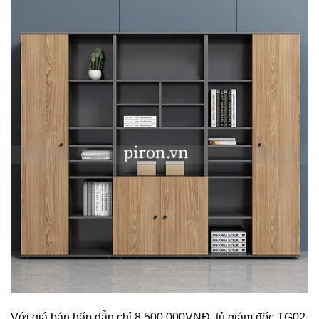
Với giá bán hấp dẫn chỉ 8.500.000VNĐ, tủ giám đốc TG02