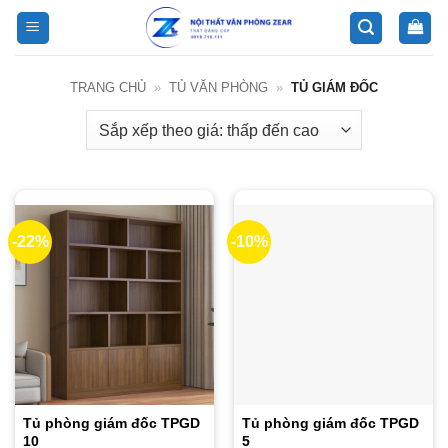
Bỏ
qua
nội
dung
TRANG CHỦ
»
TỦ VĂN PHÒNG
»
TỦ GIÁM ĐỐC
-22%
-10%
Tủ phòng giám đốc TPGD
Tủ phòng giám đốc TPGD
10
5