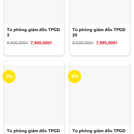
Tủ phòng giám đốc TPGD
Tủ phòng giám đốc TPGD
3
20
Giá
Giá
Giá
Giá
8,500,000
₫
7,400,000
₫
8,500,000
₫
7,995,000
₫
gốc
hiện
gốc
hiện
là:
tại
là:
tại
8,500,000₫.
là:
8,500,000₫.
là:
7,400,000₫.
7,995,00
-9%
-9%
Tủ phòng giám đốc TPGD
Tủ phòng giám đốc TPGD