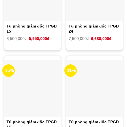
Tủ phòng giám đốc TPGD
Tủ phòng giám đốc TPGD
15
24
Giá
Giá
Giá
Giá
6,500,000
₫
5,950,000
₫
7,500,000
₫
6,680,000
₫
gốc
hiện
gốc
hiện
là:
tại
là:
tại
6,500,000₫.
là:
7,500,000₫.
là:
5,950,000₫.
6,680,00
-15%
-11%
Tủ phòng giám đốc TPGD
Tủ phòng giám đốc TPGD
16
1