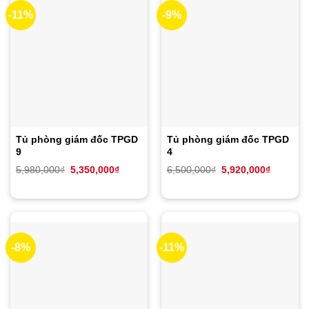
-11%
-9%
Tủ phòng giám đốc TPGD
Tủ phòng giám đốc TPGD
9
4
Giá
Giá
Giá
Giá
5,980,000
₫
5,350,000
₫
6,500,000
₫
5,920,000
₫
gốc
hiện
gốc
hiện
là:
tại
là:
tại
5,980,000₫.
là:
6,500,000₫.
là:
5,350,000₫.
5,920,00
-8%
-11%