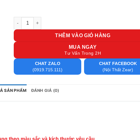
Bàn họp gỗ 4m8 BH3612-T số lượng
THÊM VÀO GIỎ HÀNG
MUA NGAY
Tư Vấn Trong 2H
CHAT ZALO
CHAT FACEBOOK
(0919.715.111)
(Nội Thất Zear)
TẢ SẢN PHẨM
ĐÁNH GIÁ (0)
hàng theo màu sắc và kích thước yêu cầu