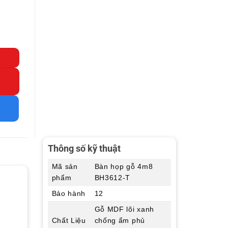
Thông số kỹ thuật
Mã sản
Bàn họp gỗ 4m8
phẩm
BH3612-T
Bảo hành
12
Gỗ MDF lõi xanh
Chất Liệu
chống ẩm phủ