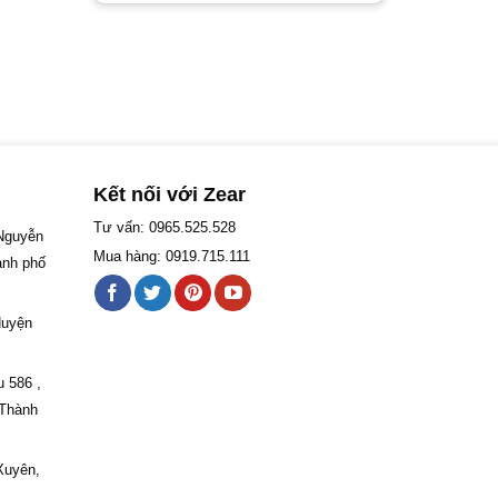
Kết nối với Zear
Tư vấn: 0965.525.528
 Nguyễn
Mua hàng: 0919.715.111
ành phố
Huyện
u 586 ,
 Thành
Xuyên,