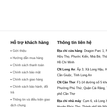
Hỗ trợ khách hàng
Thông tin liên hệ
•
Giới thiệu
Địa chỉ cửa hàng
: Dragon Parc 1,
Hữu Thọ, Phước Kiển, Nhà Bè, Th
•
Hướng dẫn mua hàng
Hồ Chí Minh
•
Chính sách thanh toán
CN Long An
: Ấp 3, Xã Long Hậu, 
•
Chính sách bảo mật
Cần Giuộc, Tỉnh Long An
•
Chính sách giao hàng
CN Cần Thơ
: F1-14 đường số 5 kh
•
Chính sách bảo hành, đổi
.
Phường Phú Thứ, Quận Cái Răng,
trả
phố Cần Thơ
•
Thông tin và điều kiện giao
Địa chỉ nhà máy
: Cụm 6, xã Long 
dịch chung
Huyện Phúc Thọ, Thành phố Hà Nội