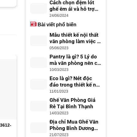
Cách chọn đệm lót
ghế êm ái và hỗ trợ
lưng tốt
24/06/2024
Bài viết phổ biến
Mẫu thiết kế nội thất
văn phòng làm việc –
thiết kế văn phòng
05/06/2023
đẹp, chuyên nghiệp
Pantry là gì? 5 Lý do
mà văn phòng nên có
Office Pantry
-10%
-16%
10/03/2023
Eco là gì? Nét độc
đáo trong thiết kế nội
thất Eco
11/01/2023
Ghế Văn Phòng Giá
Rẻ Tại Bình Thạnh
14/03/2023
Địa chỉ Mua Ghế Văn
3612-
Bàn họp 3m6 MT3015
Bàn họp 2m4 BG04-2
Phòng Bình Dương
Giá Rẻ, Uy Tín
21/07/2023