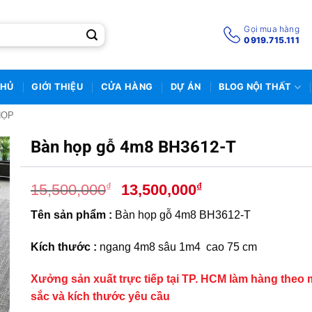
Gọi mua hàng
0919.715.111
CHỦ
GIỚI THIỆU
CỬA HÀNG
DỰ ÁN
BLOG NỘI THẤT
HỌP
Bàn họp gỗ 4m8 BH3612-T
Giá
Giá
₫
₫
15,500,000
13,500,000
gốc
hiện
Tên sản phẩm :
Bàn họp gỗ 4m8 BH3612-T
là:
tại
15,500,000₫.
là:
Kích thước :
ngang 4m8 sâu 1m4 cao 75 cm
13,500,000₫.
Xưởng sản xuất trực tiếp tại TP. HCM làm hàng theo
sắc và kích thước yêu cầu