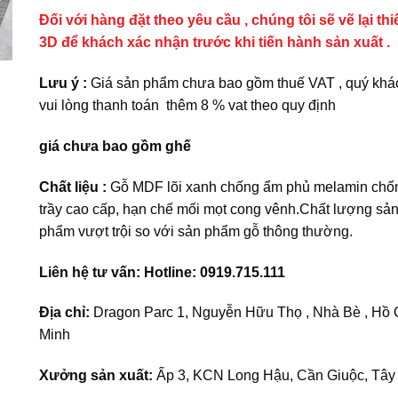
Đối với hàng đặt theo yêu cầu , chúng tôi sẽ vẽ lại thi
3D để khách xác nhận trước khi tiến hành sản xuất .
Lưu ý :
Giá sản phẩm chưa bao gồm thuế VAT , quý khá
vui lòng thanh toán thêm 8 % vat theo quy định
giá chưa bao gồm ghế
Chất liệu :
Gỗ MDF lõi xanh chống ẩm phủ melamin chố
trầy cao cấp, hạn chế mối mọt cong vênh.Chất lượng sả
phẩm vượt trội so với sản phẩm gỗ thông thường.
Liên hệ tư vấn: Hotline: 0919.715.111
Địa chỉ:
Dragon Parc 1, Nguyễn Hữu Thọ , Nhà Bè , Hồ 
Minh
Xưởng sản xuất:
Ấp 3, KCN Long Hậu, Cần Giuộc, Tây