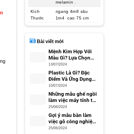
melamin .
Kích
ngang 4m8 sâu
ản
Thước
1m4 cao 75 cm
Bài viết mới
Mệnh Kim Hợp Với
Màu Gì? Lựa Chọn
ợng
Màu Sắc Phong Thủy
13/07/2024
Plastic Là Gì? Đặc
Điểm Và Ứng Dụng
Trong Cuộc Sống
10/07/2024
Những mẫu ghế ngồi
làm việc máy tính tốt
nhất cho dân văn
25/06/2024
phòng
Gợi ý mẫu bàn làm
việc gỗ công nghiệp
đẹp hiện đại
25/06/2024