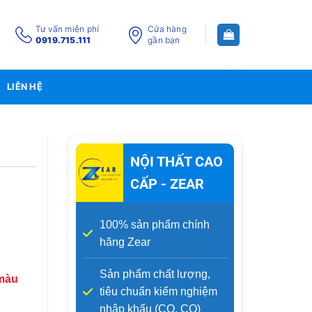
Tư vấn miễn phí
Cửa hàng
0919.715.111
gần bạn
LIÊN HỆ
NỘI THẤT CAO
CẤP - ZEAR
100% sản phẩm chính
hãng Zear
Sản phẩm chất lượng,
 màu
tiêu chuẩn kiểm nghiệm
nhập khẩu (CO, CQ)