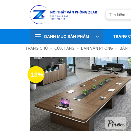
Bỏ
qua
Tìm
nội
kiếm:
dung
DANH MỤC SẢN PHẨM
TRANG 
TRANG CHỦ
»
CỬA HÀNG
»
BÀN VĂN PHÒNG
»
BÀN 
-13%