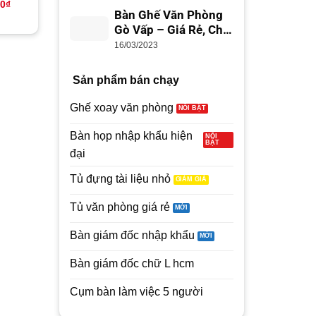
Giá
Giá
Giá
Giá
00
₫
9,800,000
₫
8,800,000
₫
6,350,000
₫
5,350,000
hiện
gốc
hiện
gốc
Bàn Ghế Văn Phòng
tại
là:
tại
là:
Gò Vấp – Giá Rẻ, Chất
0₫.
là:
9,800,000₫.
là:
6,350,000₫
4,850,000₫.
8,800,000₫.
Lượng
16/03/2023
Sản phẩm bán chạy
Ghế xoay văn phòng
Bàn họp nhập khẩu hiện
đại
Tủ đựng tài liệu nhỏ
Tủ văn phòng giá rẻ
Bàn giám đốc nhập khẩu
Bàn giám đốc chữ L hcm
Cụm bàn làm việc 5 người