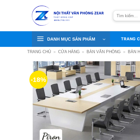
Bỏ
qua
Tìm
nội
kiếm:
dung
DANH MỤC SẢN PHẨM
TRANG 
TRANG CHỦ
»
CỬA HÀNG
»
BÀN VĂN PHÒNG
»
BÀN 
-18%