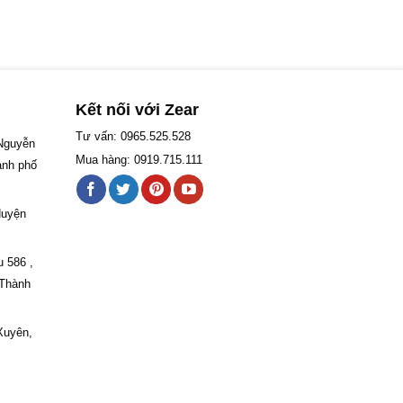
Kết nối với Zear
Tư vấn: 0965.525.528
 Nguyễn
Mua hàng: 0919.715.111
ành phố
Huyện
u 586 ,
 Thành
Xuyên,