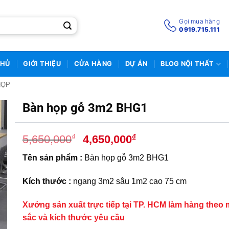
Gọi mua hàng
0919.715.111
CHỦ
GIỚI THIỆU
CỬA HÀNG
DỰ ÁN
BLOG NỘI THẤT
HỌP
Bàn họp gỗ 3m2 BHG1
Giá
Giá
₫
₫
5,650,000
4,650,000
gốc
hiện
Tên sản phẩm :
Bàn họp gỗ 3m2 BHG1
là:
tại
5,650,000₫.
là:
Kích thước :
ngang 3m2 sâu 1m2 cao 75 cm
4,650,000₫.
Xưởng sản xuất trực tiếp tại TP. HCM làm hàng theo
sắc và kích thước yêu cầu