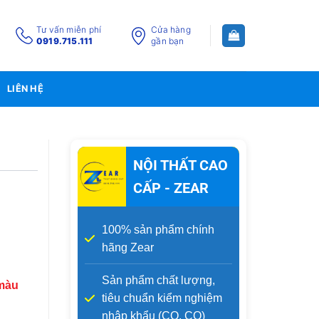
Tư vấn miễn phí
Cửa hàng
0919.715.111
gần bạn
LIÊN HỆ
NỘI THẤT CAO
CẤP - ZEAR
100% sản phẩm chính
hãng Zear
Sản phẩm chất lượng,
 màu
tiêu chuẩn kiểm nghiệm
nhập khẩu (CO, CQ)