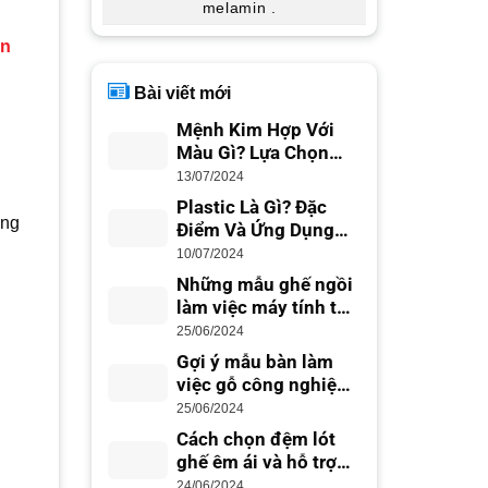
melamin .
ản
Bài viết mới
Mệnh Kim Hợp Với
Màu Gì? Lựa Chọn
Màu Sắc Phong Thủy
13/07/2024
Plastic Là Gì? Đặc
ợng
Điểm Và Ứng Dụng
Trong Cuộc Sống
10/07/2024
Những mẫu ghế ngồi
làm việc máy tính tốt
nhất cho dân văn
25/06/2024
phòng
Gợi ý mẫu bàn làm
việc gỗ công nghiệp
đẹp hiện đại
25/06/2024
Cách chọn đệm lót
ghế êm ái và hỗ trợ
lưng tốt
24/06/2024