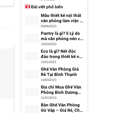
Bài viết phổ biến
Mẫu thiết kế nội thất
văn phòng làm việc –
thiết kế văn phòng
05/06/2023
đẹp, chuyên nghiệp
Pantry là gì? 5 Lý do
mà văn phòng nên có
Office Pantry
10/03/2023
Eco là gì? Nét độc
đáo trong thiết kế nội
-15%
-18%
thất Eco
11/01/2023
Ghế Văn Phòng Giá
Rẻ Tại Bình Thạnh
14/03/2023
Địa chỉ Mua Ghế Văn
Phòng Bình Dương
Giá Rẻ, Uy Tín
21/07/2023
Bàn họp 2m4 RS03
Bàn họp chân sắt 3m
Bàn Ghế Văn Phòng
BH3612-T
Gò Vấp – Giá Rẻ, Chất