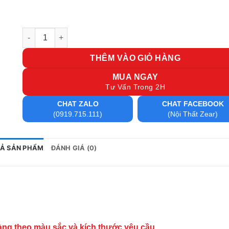
Bàn họp gỗ 3m2 BHG1 số lượng
THÊM VÀO GIỎ HÀNG
MUA NGAY
Tư Vấn Trong 2H
CHAT ZALO
CHAT FACEBOOK
(0919.715.111)
(Nội Thất Zear)
TẢ SẢN PHẨM
ĐÁNH GIÁ (0)
hàng theo màu sắc và kích thước yêu cầu