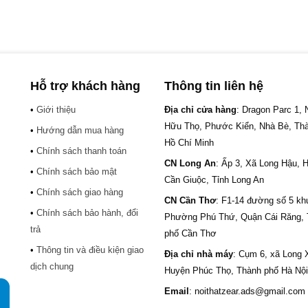
Hỗ trợ khách hàng
Thông tin liên hệ
•
Giới thiệu
Địa chỉ cửa hàng
: Dragon Parc 1,
Hữu Thọ, Phước Kiển, Nhà Bè, Th
•
Hướng dẫn mua hàng
Hồ Chí Minh
•
Chính sách thanh toán
CN Long An
: Ấp 3, Xã Long Hậu, 
•
Chính sách bảo mật
Cần Giuộc, Tỉnh Long An
•
Chính sách giao hàng
CN Cần Thơ
: F1-14 đường số 5 kh
•
Chính sách bảo hành, đổi
.
Phường Phú Thứ, Quận Cái Răng,
trả
phố Cần Thơ
•
Thông tin và điều kiện giao
Địa chỉ nhà máy
: Cụm 6, xã Long 
dịch chung
Huyện Phúc Thọ, Thành phố Hà Nội
Email
: noithatzear.ads@gmail.com