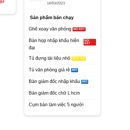
Giá
Giá
Giá
Giá
00
₫
4,900,000
₫
4,180,000
₫
5,950,000
₫
4,850,000
Lượng
16/03/2023
hiện
gốc
hiện
gốc
(
297
Đánh giá )
tại
là:
tại
là:
0₫.
là:
4,900,000₫.
là:
5,950,000₫
3.1
10
Sản phẩm bán chạy
6,500,000₫.
4,180,000₫.
trên
5
dựa
Ghế xoay văn phòng
trên
đánh
Bàn họp nhập khẩu hiện
giá
đại
Tủ đựng tài liệu nhỏ
Tủ văn phòng giá rẻ
Bàn giám đốc nhập khẩu
Bàn giám đốc chữ L hcm
Cụm bàn làm việc 5 người