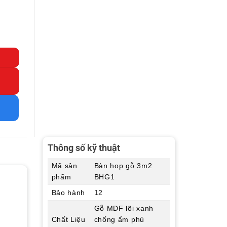
Thông số kỹ thuật
Mã sản
Bàn họp gỗ 3m2
phẩm
BHG1
Bảo hành
12
Gỗ MDF lõi xanh
Chất Liệu
chống ẩm phủ