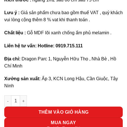
Lưu ý :
Giá sản phẩm chưa bao gồm thuế VAT , quý khách
vui lòng cộng thêm 8 % vat khi thanh toán .
Chất liệu :
Gỗ MDF lõi xanh chống ẩm phủ melamin .
Liên hệ tư vấn: Hotline: 0919.715.111
Địa chỉ:
Dragon Parc 1, Nguyễn Hữu Thọ , Nhà Bè , Hồ
Chí Minh
Xưởng sản xuất:
Ấp 3, KCN Long Hậu, Cần Giuộc, Tây
Ninh
Bàn nhân viên hộc sâu có kệ máy tính BG4-3 số lượng
THÊM VÀO GIỎ HÀNG
MUA NGAY