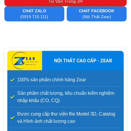
Tư Vấn Trong 2H
CHAT ZALO
CHAT FACEBOOK
(0919.715.111)
(Nội Thất Zear)
NỘI THẤT CAO CẤP - ZEAR
100% sản phẩm chính hãng Zear
Sản phẩm chất lượng, tiêu chuẩn kiểm nghiệm
nhập khẩu (CO, CQ)
Được cung cấp thư viện file Model 3D, Catalog
và Hình ảnh chất lượng cao