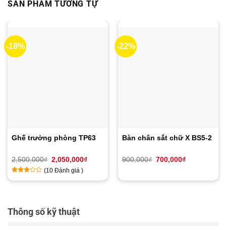
SẢN PHẨM TƯƠNG TỰ
-18%
-22%
Ghế trưởng phòng TP63
Bàn chân sắt chữ X BS5-2
Giá
Giá
Giá
Giá
2,500,000
₫
2,050,000
₫
900,000
₫
700,000
₫
gốc
hiện
gốc
hiện
(
10
Đánh giá )
là:
tại
là:
tại
2,500,000₫.
là:
900,000₫.
là:
2.7
10
2,050,000₫.
700,000₫.
trên
5
dựa
Thông số kỹ thuật
trên
đánh