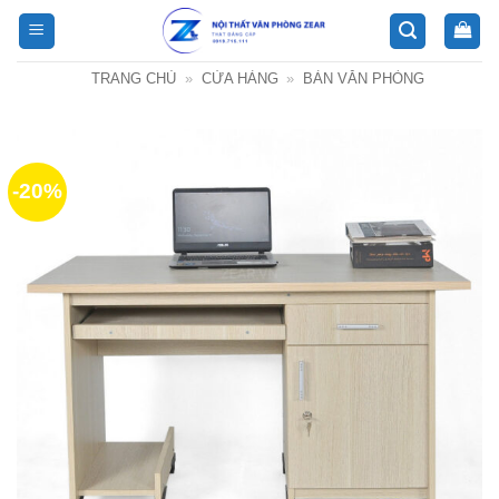
Bỏ
qua
nội
TRANG CHỦ
»
CỬA HÀNG
»
BÀN VĂN PHÒNG
dung
-20%