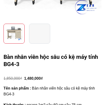
Bàn nhân viên hộc sâu có kệ máy tính
BG4-3
Giá
Giá
1,850,000
₫
1,480,000
₫
gốc
hiện
là:
tại
Tên sản phẩm :
Bàn nhân viên hộc sâu có kệ máy tính
1,850,000₫.
là:
1,480,000₫.
BG4-3
Kích thước :
ngang 1m2 sâu 60 cm sâu 75 cm