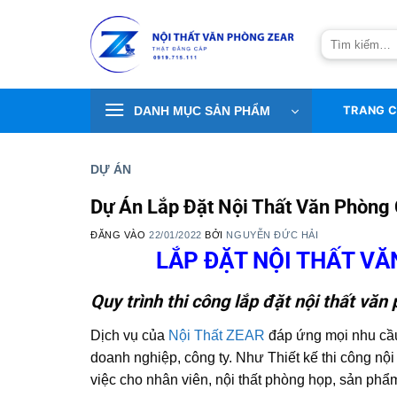
Bỏ
qua
Tìm
nội
kiếm:
dung
DANH MỤC SẢN PHẨM
TRANG 
DỰ ÁN
Dự Án Lắp Đặt Nội Thất Văn Phòng
ĐĂNG VÀO
22/01/2022
BỞI
NGUYỄN ĐỨC HẢI
LẮP ĐẶT NỘI THẤT VĂ
Quy trình thi công lắp đặt nội thất vă
Dịch vụ của
Nội Thất ZEAR
đáp ứng mọi nhu cầu 
doanh nghiệp, công ty. Như Thiết kế thi công nộ
việc cho nhân viên, nội thất phòng họp, sản phẩm