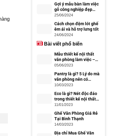
Gợi ý mẫu bàn làm việc
gỗ công nghiệp đẹp
hiện đại
25/06/2024
 hàng
Cách chọn đệm lót ghế
êm ái và hỗ trợ lưng tốt
24/06/2024
Bài viết phổ biến
Mẫu thiết kế nội thất
văn phòng làm việc –
thiết kế văn phòng đẹp,
05/06/2023
chuyên nghiệp
Pantry là gì? 5 Lý do mà
văn phòng nên có
Office Pantry
10/03/2023
Eco là gì? Nét độc đáo
trong thiết kế nội thất
Eco
11/01/2023
Ghế Văn Phòng Giá Rẻ
Tại Bình Thạnh
14/03/2023
Địa chỉ Mua Ghế Văn