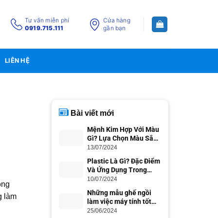
Tư vấn miễn phí
Cửa hàng
0919.715.111
gần bạn
LIÊN HỆ
Bài viết mới
Mệnh Kim Hợp Với Màu
Gì? Lựa Chọn Màu Sắc
Phong Thủy
13/07/2024
Plastic Là Gì? Đặc Điểm
Và Ứng Dụng Trong
Cuộc Sống
10/07/2024
òng
Những mẫu ghế ngồi
g làm
làm việc máy tính tốt
nhất cho dân văn phòng
25/06/2024