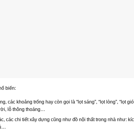
hổ biến:
 các khoảng trống hay còn gọi là “lọt sáng”, “lọt lòng”, “lọt gió
rời, lỗ thông thoáng…
, các chi tiết xây dựng cũng như đồ nội thất trong nhà như: kí
tủ…