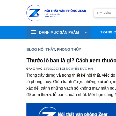
Bỏ
qua
Tìm
nội
kiếm:
dung
DANH MỤC SẢN PHẨM
TRANG 
BLOG NỘI THẤT
,
PHONG THỦY
Thước lỗ ban là gì? Cách xem thước
ĐĂNG VÀO
13/10/2023
BỞI
NGUYỄN ĐỨC HẢI
Trong xây dựng và trong thiết kế nội thất, việc
tố phong thủy. Giúp tranh được những xui xẻo, m
xác để, tránh những vạch số không may mắn ngư
để xem thước lỗ ban chuẩn nhất. Mời bạn cùng