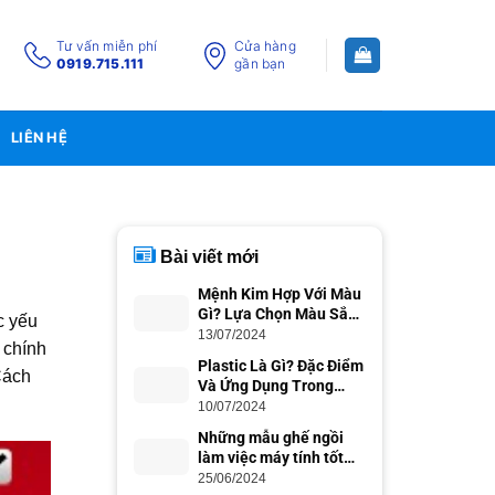
Tư vấn miễn phí
Cửa hàng
0919.715.111
gần bạn
LIÊN HỆ
Bài viết mới
Mệnh Kim Hợp Với Màu
Gì? Lựa Chọn Màu Sắc
c yếu
Phong Thủy
13/07/2024
 chính
Plastic Là Gì? Đặc Điểm
Cách
Và Ứng Dụng Trong
Cuộc Sống
10/07/2024
Những mẫu ghế ngồi
làm việc máy tính tốt
nhất cho dân văn phòng
25/06/2024