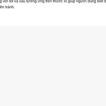
 với tốt và xấu tương ứng trên thước lỗ giúp người dùng biết
ên tránh.