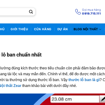
Gọi mua hàng
0919.715.111
CHỦ
GIỚI THIỆU
CỬA HÀNG
DỰ ÁN
BLOG NỘI THẤT
 lỗ ban chuẩn nhất
 đo lường đúng kích thước theo tiêu chuẩn còn phải đảm bảo đượ
ang tài lộc và may mắn đến. Chính vì thế, để đo được một cách
ời ta thường sử dụng thước lỗ ban. Vậy
thước lỗ ban là gì
? 
Nội thất Zear
tham khảo bài viết dưới đây nhé.