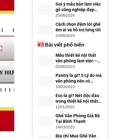
Gợi ý mẫu bàn làm việc
gỗ công nghiệp đẹp
hiện đại
25/06/2024
Cách chọn đệm lót ghế
êm ái và hỗ trợ lưng tốt
24/06/2024
Bài viết phổ biến
Mẫu thiết kế nội thất
văn phòng làm việc –
thiết kế văn phòng đẹp,
05/06/2023
chuyên nghiệp
Pantry là gì? 5 Lý do mà
văn phòng nên có
Office Pantry
10/03/2023
Eco là gì? Nét độc đáo
trong thiết kế nội thất
Eco
11/01/2023
Ghế Văn Phòng Giá Rẻ
Tại Bình Thạnh
14/03/2023
Địa chỉ Mua Ghế Văn