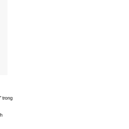
” trong
ch