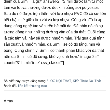
điểm của Simili là gì?” answer-2=”Simili được làm từ một
tấm vải lót và thường được dệt kim bằng sợi polyester.
Sau đó nó được trộn thêm với lớp nhựa PVC để có sự liên
hết chặt chẽ giữa lớp vải và lớp nhựa. Cùng với đó là áp
dụng công nghệ tạo vân trên bề mặt da. Để nhìn nó có sự
tương đồng như những đường vân của da thật. Cuối cùng
là các tấm vải này sẽ được nhuộm màu. Trải qua quá trình
sản xuất và nhuộm màu, da Simili sẽ có độ láng, mịn và
bóng. Cũng chính vì Simili có thành phần khác với da thật
nên da Simili có độ cứng, khó vệ sinh hơn.” image-2=””
count=”3″ html=”true” css_class=””]
Bài viết này được đăng trong
BLOG NỘI THẤT
,
Kiến Thức Nội Thất
.
Đánh dấu
liên kết thường trực
.
Array