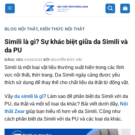
Bỏ
qua
nội
dung
BLOG NỘI THẤT
,
KIẾN THỨC NỘI THẤT
Simili là gì? Sự khác biệt giữa da Simili và
da PU
ĐĂNG VÀO
01/04/2023
BỞI
NGUYỄN ĐỨC HẢI
Simili là một loại vật liệu thường xuất hiện trong các lĩnh
vực nội thất, thời trang. Da Simili ngày càng được yêu
thích sử dụng để thay thế cho chất liệu da thật từ động vật.
Vậy
da simili là gì
? Làm sao để phân biệt da Simili với da
PU, da thật và một số loại da khác? Bài viết dưới đây,
Nội
thất Zear
giúp bạn hiểu rõ hơn về da Simili. Cũng như
cách phân biệt da Simili với da PU và các loại da khác.