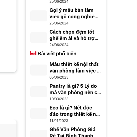
nhất cho dân văn
25/06/2024
phòng
Gợi ý mẫu bàn làm
việc gỗ công nghiệp
đẹp hiện đại
25/06/2024
Cách chọn đệm lót
ghế êm ái và hỗ trợ
lưng tốt
24/06/2024
Bài viết phổ biến
Mẫu thiết kế nội thất
văn phòng làm việc –
thiết kế văn phòng
05/06/2023
đẹp, chuyên nghiệp
Pantry là gì? 5 Lý do
mà văn phòng nên có
Office Pantry
10/03/2023
Eco là gì? Nét độc
đáo trong thiết kế nội
thất Eco
11/01/2023
Ghế Văn Phòng Giá
-20%
-16%
Rẻ Tại Bình Thạnh