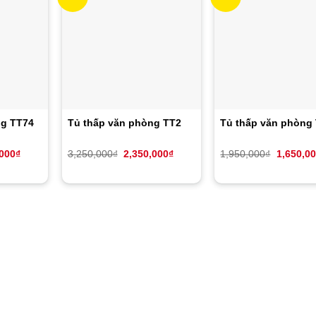
̀ng TT74
Tủ thấp văn phòng TT2
Tủ thấp văn phòng
Giá
Giá
Giá
Giá
,000
₫
3,250,000
₫
2,350,000
₫
1,950,000
₫
1,650,0
hiện
gốc
hiện
gốc
tại
là:
tại
là:
000₫.
là:
3,250,000₫.
là:
1,950,00
3,200,000₫.
2,350,000₫.