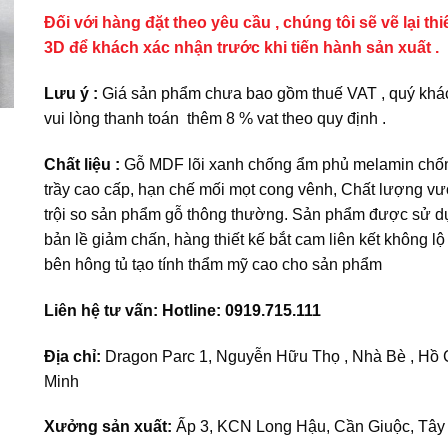
Đối với hàng đặt theo yêu cầu , chúng tôi sẽ vẽ lại thi
3D để khách xác nhận trước khi tiến hành sản xuất .
Lưu ý :
Giá sản phẩm chưa bao gồm thuế VAT , quý khá
vui lòng thanh toán thêm 8 % vat theo quy định .
Chất liệu :
Gỗ MDF lõi xanh chống ẩm phủ melamin chố
trầy cao cấp, hạn chế mối mọt cong vênh, Chất lượng vư
trội so sản phẩm gỗ thông thường. Sản phẩm được sử d
bản lề giảm chấn, hàng thiết kế bắt cam liên kết không lộ 
bên hông tủ tạo tính thẩm mỹ cao cho sản phẩm
Liên hệ tư vấn: Hotline: 0919.715.111
Địa chỉ:
Dragon Parc 1, Nguyễn Hữu Thọ , Nhà Bè , Hồ 
Minh
Xưởng sản xuất:
Ấp 3, KCN Long Hậu, Cần Giuộc, Tây