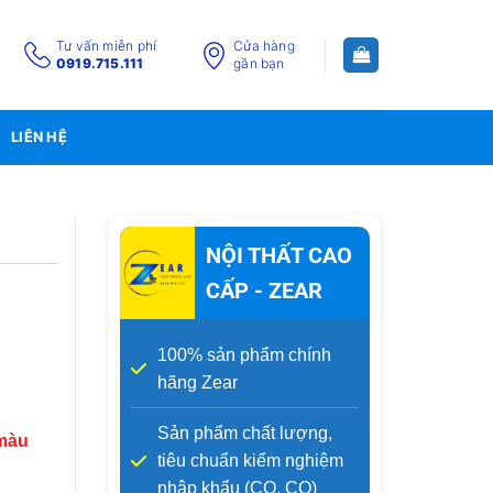
Tư vấn miễn phí
Cửa hàng
0919.715.111
gần bạn
LIÊN HỆ
NỘI THẤT CAO
CẤP - ZEAR
100% sản phẩm chính
hãng Zear
Sản phẩm chất lượng,
 màu
tiêu chuẩn kiểm nghiệm
nhập khẩu (CO, CQ)