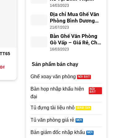
14/03/2023
Địa chỉ Mua Ghế Văn
Phòng Bình Dương
Giá Rẻ, Uy Tín
21/07/2023
Bàn Ghế Văn Phòng
Gò Vấp – Giá Rẻ, Chất
Lượng
16/03/2023
 TT65
Tủ thấp văn phòng TT61
Tủ thấp văn phòng T
Sản phẩm bán chạy
Giá
Giá
Giá
Giá
00
₫
4,500,000
₫
3,580,000
₫
2,200,000
₫
1,850,000
hiện
gốc
hiện
gốc
(
75
Đánh giá )
tại
là:
tại
là:
Ghế xoay văn phòng
0₫.
là:
4,500,000₫.
là:
2,200,000₫
2.13
8
1,650,000₫.
3,580,000₫.
trên
Bàn họp nhập khẩu hiện
5
dựa
đại
trên
đánh
Tủ đựng tài liệu nhỏ
giá
Tủ văn phòng giá rẻ
Bàn giám đốc nhập khẩu