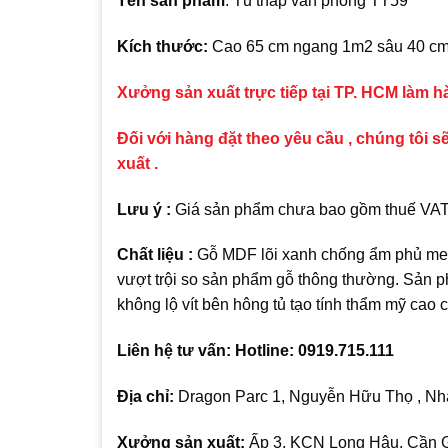
Tên sản phẩm
: Tủ thấp văn phòng TT59
Kích thước:
Cao 65 cm ngang 1m2 sâu 40 c
Xưởng sản xuất trực tiếp tại TP. HCM làm 
Đối với hàng đặt theo yêu cầu , chúng tôi sẽ
xuất .
Lưu ý :
Giá sản phẩm chưa bao gồm thuế VAT , 
Chất liệu :
Gỗ MDF lõi xanh chống ẩm phủ mela
vượt trội so sản phẩm gỗ thông thường. Sản p
không lộ vít bên hông tủ tạo tính thẩm mỹ cao
Liên hệ tư vấn: Hotline: 0919.715.111
Địa chỉ:
Dragon Parc 1, Nguyễn Hữu Thọ , Nhà
Xưởng sản xuất:
Ấp 3, KCN Long Hậu, Cần G