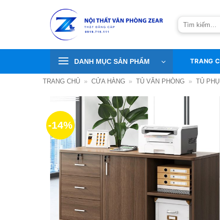
Bỏ
qua
Tìm
nội
kiếm:
dung
DANH MỤC SẢN PHẨM
TRANG 
TRANG CHỦ
»
CỬA HÀNG
»
TỦ VĂN PHÒNG
»
TỦ PHỤ
-14%