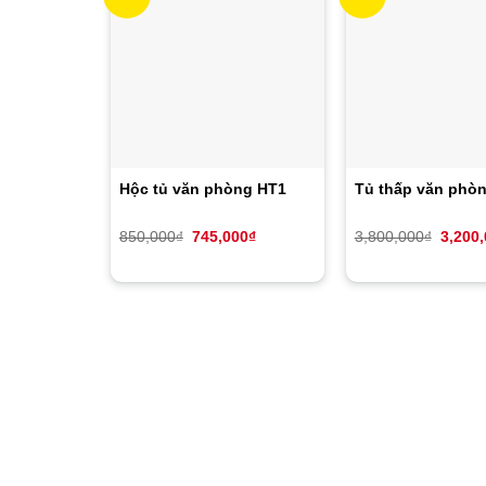
Hộc tủ văn phòng HT1
Tủ thấp văn pho
Giá
Giá
Giá
850,000
₫
745,000
₫
3,800,000
₫
3,200
gốc
hiện
gốc
là:
tại
là:
850,000₫.
là:
3,800,
745,000₫.