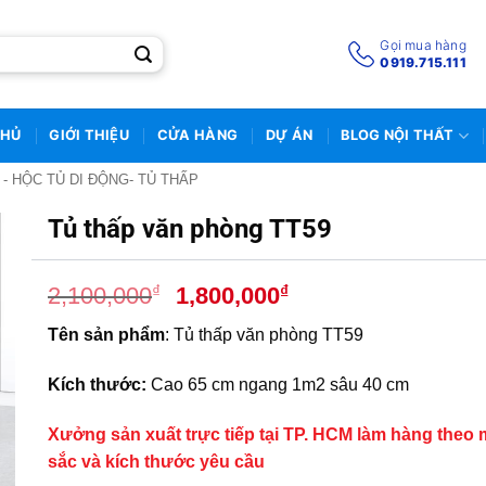
Gọi mua hàng
0919.715.111
CHỦ
GIỚI THIỆU
CỬA HÀNG
DỰ ÁN
BLOG NỘI THẤT
 - HỘC TỦ DI ĐỘNG- TỦ THẤP
Tủ thấp văn phòng TT59
Giá
Giá
₫
₫
2,100,000
1,800,000
gốc
hiện
Tên sản phẩm
: Tủ thấp văn phòng TT59
là:
tại
2,100,000₫.
là:
Kích thước:
Cao 65 cm ngang 1m2 sâu 40 cm
1,800,000₫.
Xưởng sản xuất trực tiếp tại TP. HCM làm hàng theo
sắc và kích thước yêu cầu