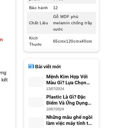
Bảo hành
12
Gỗ MDF phủ
Chất Liệu
melamin chống trầy
xước
Kích
ản
65cmx120cmx40cm
Thước
Bài viết mới
ợng
Mệnh Kim Hợp Với
 kết
Màu Gì? Lựa Chọn
Màu Sắc Phong Thủy
13/07/2024
Plastic Là Gì? Đặc
Điểm Và Ứng Dụng
Trong Cuộc Sống
10/07/2024
Những mẫu ghế ngồi
làm việc máy tính tốt