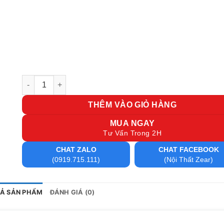
Tủ thấp văn phòng TT59 số lượng
THÊM VÀO GIỎ HÀNG
MUA NGAY
Tư Vấn Trong 2H
CHAT ZALO
CHAT FACEBOOK
(0919.715.111)
(Nội Thất Zear)
TẢ SẢN PHẨM
ĐÁNH GIÁ (0)