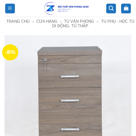
Bỏ
qua
nội
TRANG CHỦ
»
CỬA HÀNG
»
TỦ VĂN PHÒNG
»
TỦ PHỤ - HỘC TỦ
dung
DI ĐỘNG- TỦ THẤP
-8%