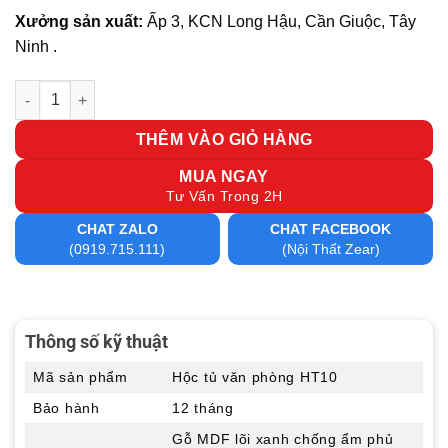
Xưởng sản xuất:
Ấp 3, KCN Long Hậu, Cần Giuộc, Tây
Ninh .
Hộc tủ văn phòng HT10 số lượng
THÊM VÀO GIỎ HÀNG
MUA NGAY
Tư Vấn Trong 2H
CHAT ZALO
CHAT FACEBOOK
(0919.715.111)
(Nội Thất Zear)
Thông số kỹ thuật
Mã sản phẩm
Hộc tủ văn phòng HT10
Bảo hành
12 tháng
Gỗ MDF lõi xanh chống ẩm phủ