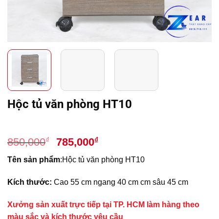
Hộc tủ văn phòng HT10
Giá
Giá
₫
₫
850,000
785,000
gốc
hiện
Tên sản phẩm
:
Hộc tủ văn phòng HT10
là:
tại
850,000₫.
là:
Kích thước:
Cao 55 cm
ngang 40 cm cm sâu 45 cm
785,000₫.
Xưởng sản xuất trực tiếp tại TP. HCM làm hàng theo
màu sắc và kích thước yêu cầu