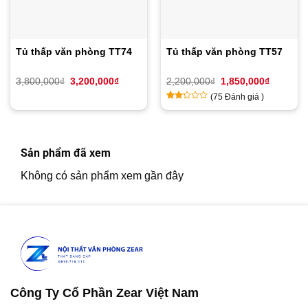
Tủ thấp văn phòng TT74
Tủ thấp văn phòng TT57
Giá
Giá
Giá
Giá
3,800,000
₫
3,200,000
₫
2,200,000
₫
1,850,000
₫
gốc
hiện
gốc
hiện
(
75
Đánh giá )
là:
tại
là:
tại
3,800,000₫.
là:
2,200,000₫.
là:
2.13
8
3,200,000₫.
1,850,00
trên
5
dựa
Sản phẩm đã xem
trên
đánh
Không có sản phẩm xem gần đây
giá
Công Ty Cổ Phần Zear Việt Nam