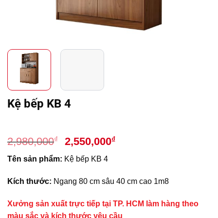
Kệ bếp KB 4
Giá
Giá
₫
₫
2,980,000
2,550,000
gốc
hiện
Tên sản phẩm:
Kệ bếp KB 4
là:
tại
2,980,000₫.
là:
Kích thước:
Ngang 80 cm sâu 40 cm cao 1m8
2,550,000₫.
Xưởng sản xuất trực tiếp tại TP. HCM làm hàng theo
màu sắc và kích thước yêu cầu