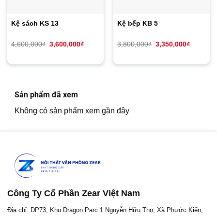
Kệ sách KS 13
Kệ bếp KB 5
Giá
Giá
Giá
Giá
4,600,000
₫
3,600,000
₫
3,800,000
₫
3,350,000
₫
gốc
hiện
gốc
hiện
là:
tại
là:
tại
4,600,000₫.
là:
3,800,000₫.
là:
3,600,000₫.
3,350,00
Sản phẩm đã xem
Không có sản phẩm xem gần đây
Công Ty Cổ Phần Zear Việt Nam
Địa chỉ: DP73, Khu Dragon Parc 1 Nguyễn Hữu Thọ, Xã Phước Kiển,