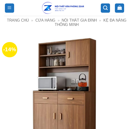
Bỏ
qua
nội
TRANG CHỦ
»
CỬA HÀNG
»
NỘI THẤT GIA ĐÌNH
»
KỆ ĐA NĂNG
dung
THÔNG MINH
-14%