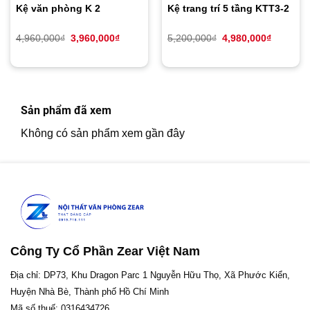
Kệ văn phòng K 2
Kệ trang trí 5 tầng KTT3-2
Giá
Giá
Giá
Giá
4,960,000
₫
3,960,000
₫
5,200,000
₫
4,980,000
₫
gốc
hiện
gốc
hiện
là:
tại
là:
tại
4,960,000₫.
là:
5,200,000₫.
là:
3,960,000₫.
4,980,00
Sản phẩm đã xem
Không có sản phẩm xem gần đây
Công Ty Cổ Phần Zear Việt Nam
Địa chỉ: DP73, Khu Dragon Parc 1 Nguyễn Hữu Thọ, Xã Phước Kiển,
Huyện Nhà Bè, Thành phố Hồ Chí Minh
Mã số thuế: 0316434726