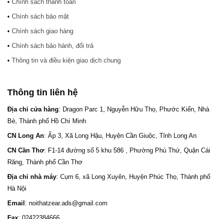
•
Chính sách thanh toán
•
Chính sách bảo mật
•
Chính sách giao hàng
•
Chính sách bảo hành, đổi trả
•
Thông tin và điều kiện giao dịch chung
Thông tin liên hệ
Địa chỉ cửa hàng
: Dragon Parc 1, Nguyễn Hữu Thọ, Phước Kiển, Nhà
Bè, Thành phố Hồ Chí Minh
CN Long An
: Ấp 3, Xã Long Hậu, Huyện Cần Giuộc, Tỉnh Long An
CN Cần Thơ
: F1-14 đường số 5 khu 586 , Phường Phú Thứ, Quận Cái
Răng, Thành phố Cần Thơ
Địa chỉ nhà máy
: Cụm 6, xã Long Xuyên, Huyện Phúc Thọ, Thành phố
Hà Nội
Email
: noithatzear.ads@gmail.com
Fax
: 02422384666