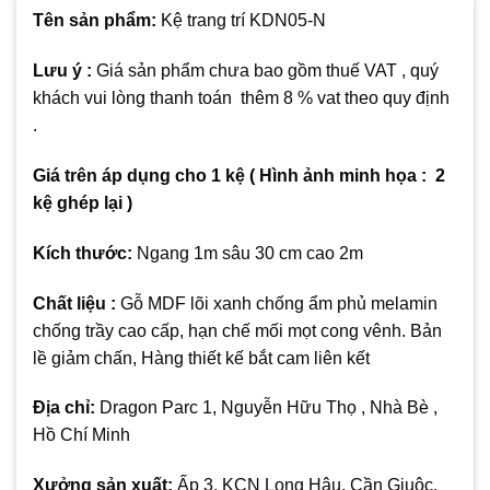
Tên sản phẩm:
Kệ trang trí KDN05-N
Lưu ý :
Giá sản phẩm chưa bao gồm thuế VAT , quý
khách vui lòng thanh toán thêm 8 % vat theo quy định
.
Giá trên áp dụng cho 1 kệ ( Hình ảnh minh họa : 2
kệ ghép lại )
Kích thước:
Ngang 1m sâu 30 cm cao 2m
Chất liệu :
Gỗ MDF lõi xanh chống ẩm phủ melamin
chống trầy cao cấp, hạn chế mối mọt cong vênh. Bản
lề giảm chấn, Hàng thiết kế bắt cam liên kết
Địa chỉ:
Dragon Parc 1, Nguyễn Hữu Thọ , Nhà Bè ,
Hồ Chí Minh
Xưởng sản xuất:
Ấp 3, KCN Long Hậu, Cần Giuộc,