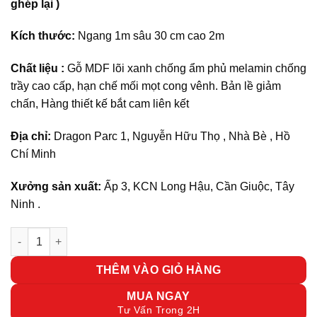
ghép lại )
Kích thước:
Ngang 1m sâu 30 cm cao 2m
Chất liệu :
Gỗ MDF lõi xanh chống ẩm phủ melamin chống
trầy cao cấp, hạn chế mối mọt cong vênh. Bản lề giảm
chấn, Hàng thiết kế bắt cam liên kết
Địa chỉ:
Dragon Parc 1, Nguyễn Hữu Thọ , Nhà Bè , Hồ
Chí Minh
Xưởng sản xuất:
Ấp 3, KCN Long Hậu, Cần Giuộc, Tây
Ninh .
Kệ trang trí KDN05-N số lượng
THÊM VÀO GIỎ HÀNG
MUA NGAY
Tư Vấn Trong 2H