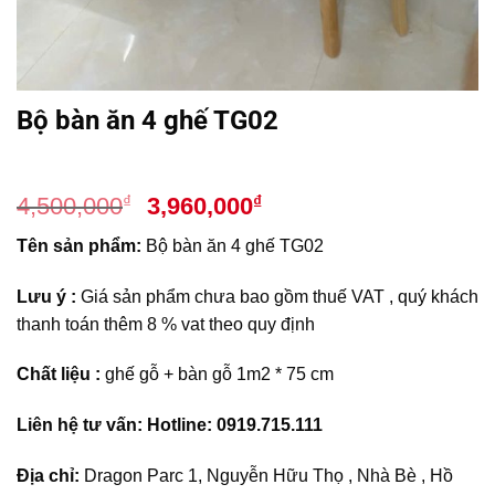
Bộ bàn ăn 4 ghế TG02
Giá
Giá
₫
₫
4,500,000
3,960,000
gốc
hiện
Tên sản phẩm:
Bộ bàn ăn 4 ghế TG02
là:
tại
4,500,000₫.
là:
Lưu ý :
Giá sản phẩm chưa bao gồm thuế VAT , quý khách
3,960,000₫.
thanh toán thêm 8 % vat theo quy định
Chất liệu :
ghế gỗ + bàn gỗ 1m2 * 75 cm
Liên hệ tư vấn: Hotline: 0919.715.111
Địa chỉ:
Dragon Parc 1, Nguyễn Hữu Thọ , Nhà Bè , Hồ