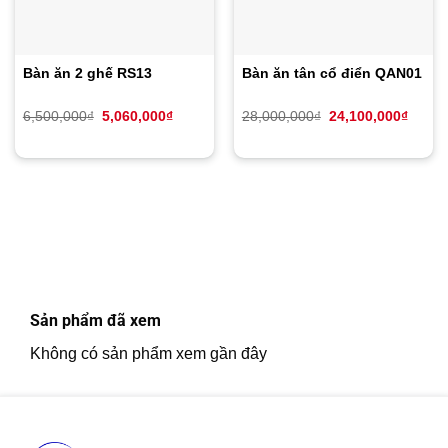
Bàn ăn 2 ghế RS13
Bàn ăn tân cổ điển QAN01
Giá
Giá
Giá
Giá
6,500,000
₫
5,060,000
₫
28,000,000
₫
24,100,000
₫
gốc
hiện
gốc
hiện
là:
tại
là:
tại
6,500,000₫.
là:
28,000,000₫.
là:
5,060,000₫.
24,10
Sản phẩm đã xem
Không có sản phẩm xem gần đây