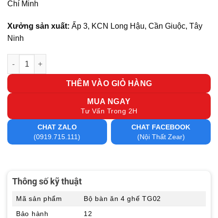
Chí Minh
Xưởng sản xuất:
Ấp 3, KCN Long Hậu, Cần Giuộc, Tây
Ninh
Bộ bàn ăn 4 ghế TG02 số lượng
THÊM VÀO GIỎ HÀNG
MUA NGAY
Tư Vấn Trong 2H
CHAT ZALO
CHAT FACEBOOK
(0919.715.111)
(Nội Thất Zear)
Thông số kỹ thuật
Mã sản phẩm
Bộ bàn ăn 4 ghế TG02
Bảo hành
12