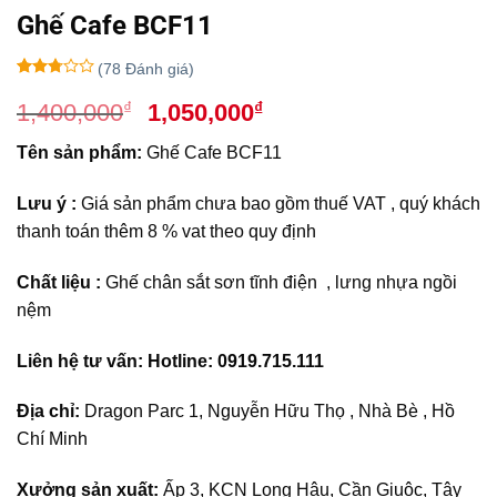
Ghế Cafe BCF11
(
78
Đánh giá)
2.67
12
Giá
Giá
₫
₫
1,400,000
1,050,000
trên
5
gốc
hiện
dựa
Tên sản phẩm:
Ghế Cafe BCF11
là:
tại
trên
đánh
1,400,000₫.
là:
giá
Lưu ý :
Giá sản phẩm chưa bao gồm thuế VAT , quý khách
1,050,000₫.
thanh toán thêm 8 % vat theo quy định
Chất liệu :
Ghế chân sắt sơn tĩnh điện , lưng nhựa ngồi
nệm
Liên hệ tư vấn: Hotline: 0919.715.111
Địa chỉ:
Dragon Parc 1, Nguyễn Hữu Thọ , Nhà Bè , Hồ
Chí Minh
Xưởng sản xuất:
Ấp 3, KCN Long Hậu, Cần Giuộc, Tây