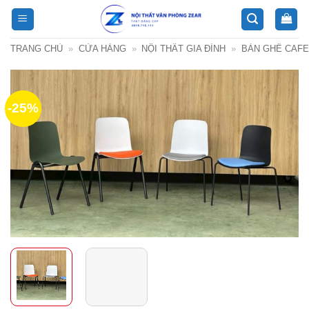
Bỏ
qua
nội
TRANG CHỦ
»
CỬA HÀNG
»
NỘI THẤT GIA ĐÌNH
»
BÀN GHẾ CAFE
dung
-25%