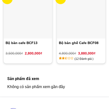
Bộ bàn cafe BCF13
Bộ bàn ghế Cafe BCF08
Giá
Giá
Giá
Giá
3,500,000
₫
2,800,000
₫
4,800,000
₫
3,880,000
₫
gốc
hiện
gốc
hiện
(
12
Đánh giá )
là:
tại
là:
tại
3,500,000₫.
là:
4,800,000₫.
là:
2.25
12
2,800,000₫.
3,880,00
trên
5
dựa
Sản phẩm đã xem
trên
đánh
Không có sản phẩm xem gần đây
giá