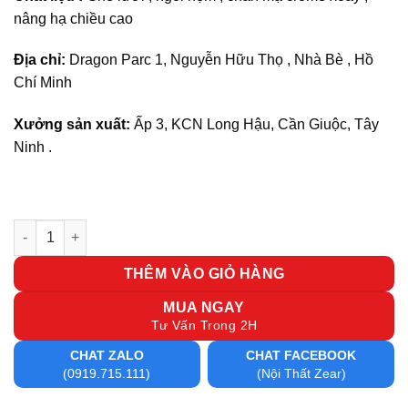
nâng hạ chiều cao
Địa chỉ:
Dragon Parc 1, Nguyễn Hữu Thọ , Nhà Bè , Hồ
Chí Minh
Xưởng sản xuất:
Ấp 3, KCN Long Hậu, Cần Giuộc, Tây
Ninh .
Ghế xoay văn phòng TP 84 số lượng
THÊM VÀO GIỎ HÀNG
MUA NGAY
Tư Vấn Trong 2H
CHAT ZALO
CHAT FACEBOOK
(0919.715.111)
(Nội Thất Zear)