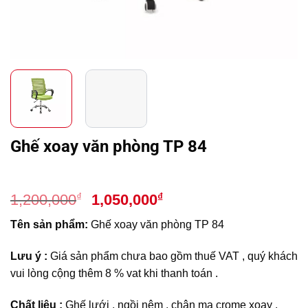
Ghế xoay văn phòng TP 84
Giá
Giá
₫
₫
1,200,000
1,050,000
gốc
hiện
Tên sản phẩm:
Ghế xoay văn phòng TP 84
là:
tại
1,200,000₫.
là:
Lưu ý :
Giá sản phẩm chưa bao gồm thuế VAT , quý khách
1,050,000₫.
vui lòng cộng thêm 8 % vat khi thanh toán .
Chất liệu :
Ghế lưới , ngồi nệm , chân mạ crome xoay ,