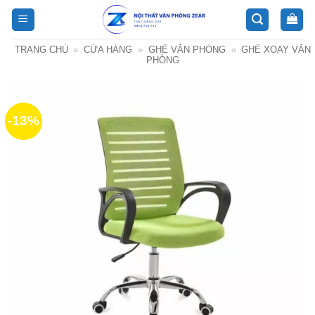
Bỏ
qua
nội
TRANG CHỦ
»
CỬA HÀNG
»
GHẾ VĂN PHÒNG
»
GHẾ XOAY VĂN
dung
PHÒNG
-13%