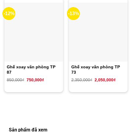
-12%
-13%
Ghế xoay văn phòng TP
Ghế xoay văn phòng TP
87
73
Giá
Giá
Giá
Giá
850,000
₫
750,000
₫
2,350,000
₫
2,050,000
₫
gốc
hiện
gốc
hiện
là:
tại
là:
tại
850,000₫.
là:
2,350,000₫.
là:
750,000₫.
2,050,00
Sản phẩm đã xem