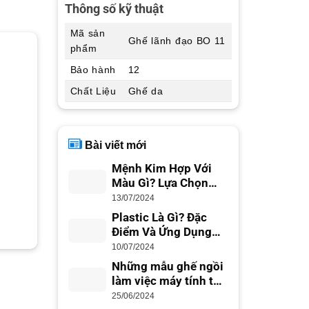
Thông số kỹ thuật
Mã sản
Ghế lãnh đạo BO 11
phẩm
Bảo hành
12
Chất Liệu
Ghế da
Bài viết mới
Mệnh Kim Hợp Với
Màu Gì? Lựa Chọn
Màu Sắc Phong Thủy
13/07/2024
Plastic Là Gì? Đặc
Điểm Và Ứng Dụng
Trong Cuộc Sống
10/07/2024
Những mẫu ghế ngồi
làm việc máy tính tốt
nhất cho dân văn
25/06/2024