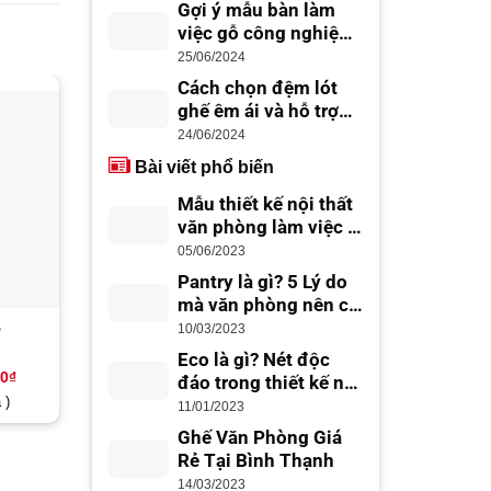
phòng
Gợi ý mẫu bàn làm
việc gỗ công nghiệp
đẹp hiện đại
25/06/2024
Cách chọn đệm lót
ghế êm ái và hỗ trợ
-17%
-14%
lưng tốt
24/06/2024
Bài viết phổ biến
Mẫu thiết kế nội thất
văn phòng làm việc –
thiết kế văn phòng
05/06/2023
đẹp, chuyên nghiệp
Pantry là gì? 5 Lý do
mà văn phòng nên có
Office Pantry
5
Ghế lãnh đạo BO 24
Ghế lãnh đạo BO 12
10/03/2023
Eco là gì? Nét độc
Giá
Giá
Giá
Giá
00
₫
5,800,000
₫
4,800,000
₫
4,200,000
₫
3,600,000
đáo trong thiết kế nội
hiện
gốc
hiện
gốc
 )
(
18
Đánh giá )
thất Eco
tại
là:
tại
là:
11/01/2023
0₫.
là:
5,800,000₫.
là:
4,200,000₫
2.33
9
Ghế Văn Phòng Giá
3,600,000₫.
4,800,000₫.
trên
Rẻ Tại Bình Thạnh
5
dựa
14/03/2023