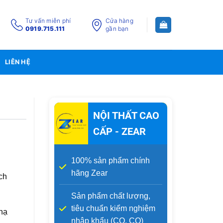
Tư vấn miễn phí
Cửa hàng
0919.715.111
gần bạn
LIÊN HỆ
NỘI THẤT CAO
CẤP - ZEAR
100% sản phẩm chính
hãng Zear
ch
Sản phẩm chất lượng,
tiêu chuẩn kiểm nghiệm
hạ
nhập khẩu (CO, CQ)