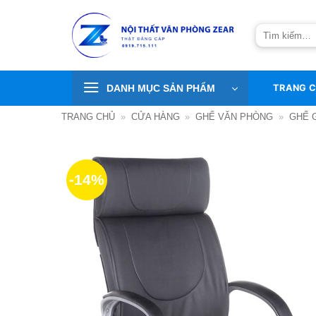
Bỏ
qua
Tìm
nội
kiếm:
dung
DANH MỤC SẢN PHẨM
TRANG 
TRANG CHỦ
»
CỬA HÀNG
»
GHẾ VĂN PHÒNG
»
GHẾ 
-14%