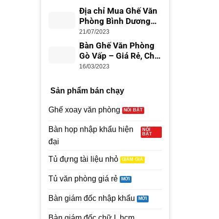
trên
đánh
Địa chỉ Mua Ghế Văn
giá
Phòng Bình Dương
Giá Rẻ, Uy Tín
21/07/2023
Bàn Ghế Văn Phòng
Gò Vấp – Giá Rẻ, Chất
Lượng
16/03/2023
Sản phẩm bán chạy
Ghế xoay văn phòng
Bàn họp nhập khẩu hiện
đại
Tủ đựng tài liệu nhỏ
Tủ văn phòng giá rẻ
Bàn giám đốc nhập khẩu
Bàn giám đốc chữ L hcm