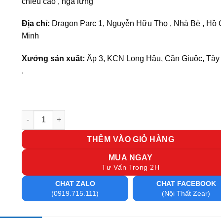
chiều cao , ngả lưng
Địa chỉ:
Dragon Parc 1, Nguyễn Hữu Thọ , Nhà Bè , Hồ 
Minh
Xưởng sản xuất:
Ấp 3, KCN Long Hậu, Cần Giuộc, Tây
.
Ghế lãnh đạo BO 11 số lượng
THÊM VÀO GIỎ HÀNG
MUA NGAY
Tư Vấn Trong 2H
CHAT ZALO
CHAT FACEBOOK
(0919.715.111)
(Nội Thất Zear)