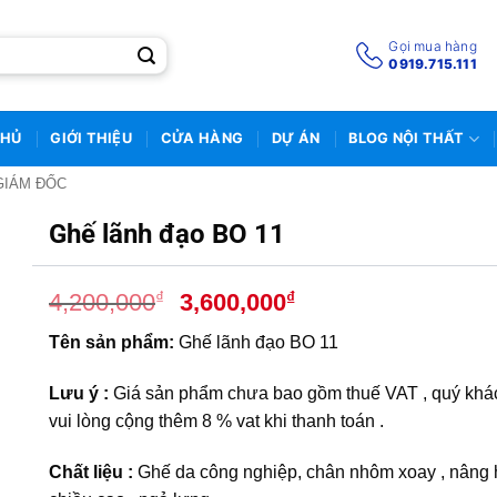
Gọi mua hàng
0919.715.111
CHỦ
GIỚI THIỆU
CỬA HÀNG
DỰ ÁN
BLOG NỘI THẤT
GIÁM ĐỐC
Ghế lãnh đạo BO 11
Giá
Giá
₫
₫
4,200,000
3,600,000
gốc
hiện
T
ên sản phẩm:
Ghế lãnh đạo BO 11
là:
tại
4,200,000₫.
là:
Lưu ý :
Giá sản phẩm chưa bao gồm thuế VAT , quý khá
3,600,000₫.
vui lòng cộng thêm 8 % vat khi thanh toán .
Chất liệu :
Ghế da công nghiệp, chân nhôm xoay , nâng 