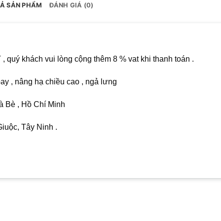
TẢ SẢN PHẨM
ĐÁNH GIÁ (0)
quý khách vui lòng cộng thêm 8 % vat khi thanh toán .
y , nâng hạ chiều cao , ngả lưng
 Bè , Hồ Chí Minh
uộc, Tây Ninh .