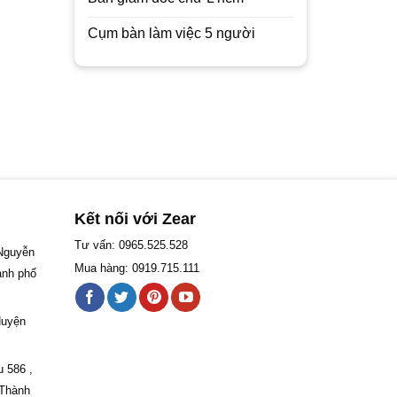
Cụm bàn làm việc 5 người
Kết nối với Zear
Tư vấn: 0965.525.528
 Nguyễn
Mua hàng: 0919.715.111
ành phố
Huyện
u 586 ,
 Thành