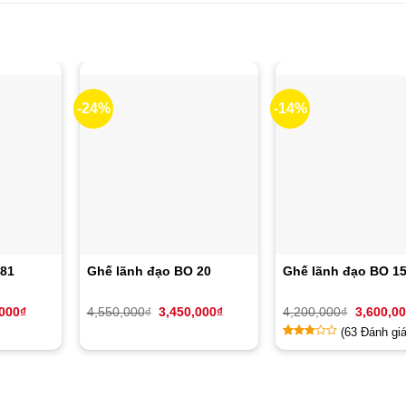
-24%
-14%
 81
Ghế lãnh đạo BO 20
Ghế lãnh đạo BO 1
Giá
Giá
Giá
Giá
,000
₫
4,550,000
₫
3,450,000
₫
4,200,000
₫
3,600,0
hiện
gốc
hiện
gốc
(
63
Đánh giá
tại
là:
tại
là:
000₫.
là:
4,550,000₫.
là:
4,200,00
2.67
3
2,450,000₫.
3,450,000₫.
trên
5
dựa