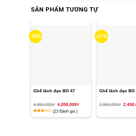
SẢN PHẨM TƯƠNG TỰ
-18%
-17%
Ghế lãnh đạo BO 47
Ghế lãnh đạo BO
Giá
Giá
Giá
4,950,000
₫
4,050,000
₫
2,950,000
₫
2,450
gốc
hiện
gốc
(
23
Đánh giá )
là:
tại
là:
4,950,000₫.
là:
2,950,
2.82
11
4,050,000₫.
trên
5
dựa