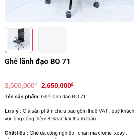
Ghế lãnh đạo BO 71
Giá
Giá
₫
₫
3,500,000
2,650,000
gốc
hiện
Tên sản phẩm:
Ghế lãnh đạo BO 71
là:
tại
3,500,000₫.
là:
Lưu ý :
Giá sản phẩm chưa bao gồm thuế VAT , quý khách
2,650,000₫.
vui lòng cộng thêm 8 % vat khi thanh toán .
Chất liệu :
Ghế da công nghiệp , chân mạ crome xoay ,