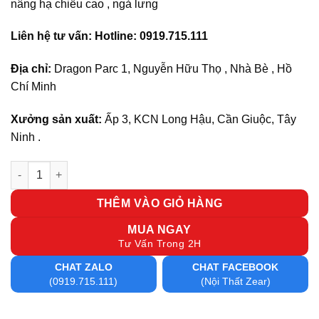
nâng hạ chiều cao , ngả lưng
Liên hệ tư vấn: Hotline: 0919.715.111
Địa chỉ:
Dragon Parc 1, Nguyễn Hữu Thọ , Nhà Bè , Hồ
Chí Minh
Xưởng sản xuất:
Ấp 3, KCN Long Hậu, Cần Giuộc, Tây
Ninh .
Ghế lãnh đạo BO 71 số lượng
THÊM VÀO GIỎ HÀNG
MUA NGAY
Tư Vấn Trong 2H
CHAT ZALO
CHAT FACEBOOK
(0919.715.111)
(Nội Thất Zear)