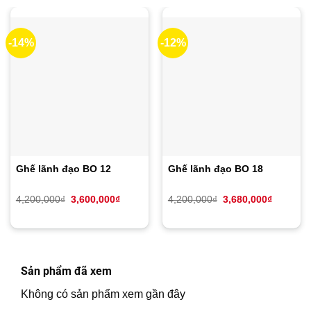
-14%
-12%
Ghế lãnh đạo BO 12
Ghế lãnh đạo BO 18
Giá
Giá
Giá
Giá
4,200,000
₫
3,600,000
₫
4,200,000
₫
3,680,000
₫
gốc
hiện
gốc
hiện
là:
tại
là:
tại
4,200,000₫.
là:
4,200,000₫.
là:
3,600,000₫.
3,680,00
Sản phẩm đã xem
Không có sản phẩm xem gần đây