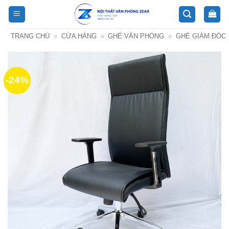
Bỏ
qua
nội
TRANG CHỦ
»
CỬA HÀNG
»
GHẾ VĂN PHÒNG
»
GHẾ GIÁM ĐỐC
dung
-24%