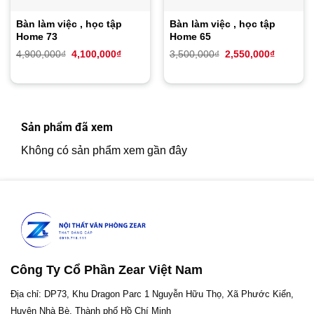
Bàn làm việc , học tập
Bàn làm việc , học tập
Home 73
Home 65
Giá
Giá
Giá
Giá
4,900,000
₫
4,100,000
₫
3,500,000
₫
2,550,000
₫
gốc
hiện
gốc
hiện
là:
tại
là:
tại
4,900,000₫.
là:
3,500,000₫.
là:
4,100,000₫.
2,550,00
Sản phẩm đã xem
Không có sản phẩm xem gần đây
Công Ty Cổ Phần Zear Việt Nam
Địa chỉ: DP73, Khu Dragon Parc 1 Nguyễn Hữu Thọ, Xã Phước Kiển,
Huyện Nhà Bè, Thành phố Hồ Chí Minh