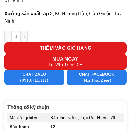
Chí Minh
Xưởng sản xuất:
Ấp 3, KCN Long Hậu, Cần Giuộc, Tây
Ninh
Bàn làm việc , học tập Home 79 số lượng
THÊM VÀO GIỎ HÀNG
MUA NGAY
Tư Vấn Trong 2H
CHAT ZALO
CHAT FACEBOOK
(0919.715.111)
(Nội Thất Zear)
Thông số kỹ thuật
Mã sản phẩm
Bàn làm việc , học tập Home 79
Bảo hành
12