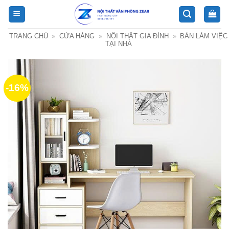
Bỏ
qua
nội
TRANG CHỦ
»
CỬA HÀNG
»
NỘI THẤT GIA ĐÌNH
»
BÀN LÀM VIỆC
dung
TẠI NHÀ
-16%