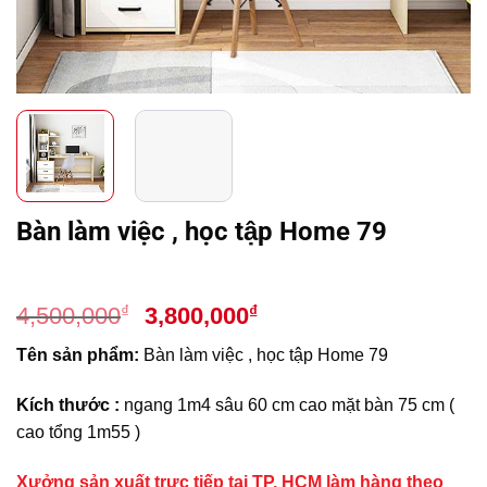
Bàn làm việc , học tập Home 79
Giá
Giá
₫
₫
4,500,000
3,800,000
gốc
hiện
Tên sản phẩm:
Bàn làm việc , học tập Home 79
là:
tại
4,500,000₫.
là:
Kích thước :
ngang 1m4 sâu 60 cm cao mặt bàn 75 cm (
3,800,000₫.
cao tổng 1m55 )
Xưởng sản xuất trực tiếp tại TP. HCM làm hàng theo