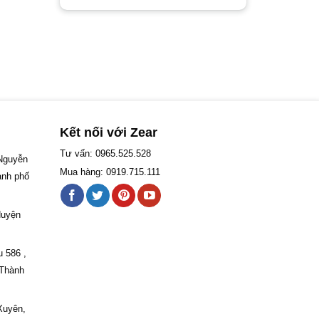
Kết nối với Zear
Tư vấn: 0965.525.528
 Nguyễn
Mua hàng: 0919.715.111
ành phố
Huyện
u 586 ,
 Thành
Xuyên,