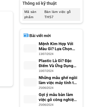
Thông số kỹ thuật
Mã sản
Bàn làm việc gỗ
phẩm
THS7
Bài viết mới
Mệnh Kim Hợp Với
Màu Gì? Lựa Chọn
Màu Sắc Phong Thủy
13/07/2024
Plastic Là Gì? Đặc
Điểm Và Ứng Dụng
Trong Cuộc Sống
10/07/2024
Những mẫu ghế ngồi
làm việc máy tính tốt
nhất cho dân văn
25/06/2024
phòng
Gợi ý mẫu bàn làm
việc gỗ công nghiệp
đẹp hiện đại
25/06/2024