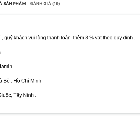
Ả SẢN PHẨM
ĐÁNH GIÁ (19)
quý khách vui lòng thanh toán thêm 8 % vat theo quy định .
m
elamin
 Bè , Hồ Chí Minh
uộc, Tây Ninh .