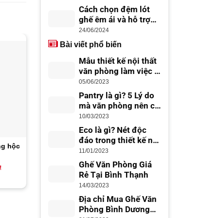
Cách chọn đệm lót
ghế êm ái và hỗ trợ
lưng tốt
24/06/2024
Bài viết phổ biến
-17%
-9%
Mẫu thiết kế nội thất
văn phòng làm việc –
thiết kế văn phòng
05/06/2023
đẹp, chuyên nghiệp
Pantry là gì? 5 Lý do
mà văn phòng nên có
Office Pantry
10/03/2023
Eco là gì? Nét độc
đáo trong thiết kế nội
ng hộc
Bàn giám đốc nhập khẩu
Bàn làm việc gỗ 1m2
thất Eco
11/01/2023
kèm tủ phụ MIA05-1809
BKT01
Ghế Văn Phòng Giá
Giá
Giá
Giá
Giá
₫
5,850,000
₫
4,850,000
₫
1,700,000
₫
1,550,000
hiện
gốc
hiện
gốc
Rẻ Tại Bình Thạnh
(
20
Đánh giá )
tại
là:
tại
là:
14/03/2023
0₫.
là:
5,850,000₫.
là:
1,700,000₫
2.4
10
950,000₫.
4,850,000₫.
trên
Địa chỉ Mua Ghế Văn
5
Phòng Bình Dương
dựa