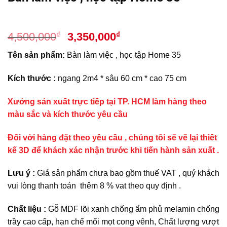
Giá
Giá
₫
₫
4,500,000
3,350,000
gốc
hiện
Tên sản phẩm:
Bàn làm việc , học tập Home 35
là:
tại
4,500,000₫.
là:
Kích thước :
ngang 2m4 * sâu 60 cm * cao 75 cm
3,350,000₫.
Xưởng sản xuất trực tiếp tại TP. HCM làm hàng theo
màu sắc và kích thước yêu cầu
Đối với hàng đặt theo yêu cầu , chúng tôi sẽ vẽ lại thiết
kế 3D để khách xác nhận trước khi tiến hành sản xuất .
Lưu ý :
Giá sản phẩm chưa bao gồm thuế VAT , quý khách
vui lòng thanh toán thêm 8 % vat theo quy định .
Chất liệu :
Gỗ MDF lõi xanh chống ẩm phủ melamin chống
trầy cao cấp, hạn chế mối mọt cong vênh, Chất lượng vượt