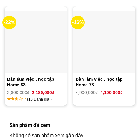
-22%
-16%
Bàn làm việc , học tập
Bàn làm việc , học tập
Home 83
Home 73
Giá
Giá
Giá
Giá
2,800,000
₫
2,180,000
₫
4,900,000
₫
4,100,000
₫
gốc
hiện
gốc
hiện
(
10
Đánh giá )
là:
tại
là:
tại
2,800,000₫.
là:
4,900,000₫.
là:
2.4
10
2,180,000₫.
4,100,00
trên
5
dựa
Sản phẩm đã xem
trên
đánh
Không có sản phẩm xem gần đây
giá