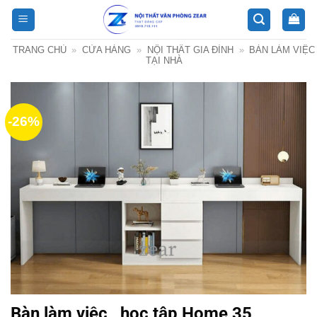
Bỏ
qua
nội
TRANG CHỦ
»
CỬA HÀNG
»
NỘI THẤT GIA ĐÌNH
»
BÀN LÀM VIỆC
dung
TẠI NHÀ
-26%
Bàn làm việc , học tập Home 35