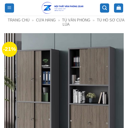
Bỏ
qua
nội
TRANG CHỦ
»
CỬA HÀNG
»
TỦ VĂN PHÒNG
»
TỦ HỒ SƠ CỬA
dung
LÙA
-21%