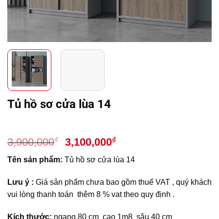
Tủ hồ sơ cửa lùa 14
Giá
Giá
₫
₫
3,900,000
3,100,000
gốc
hiện
Tên sản phẩm:
Tủ hồ sơ cửa lùa 14
là:
tại
3,900,000₫.
là:
Lưu ý :
Giá sản phẩm chưa bao gồm thuế VAT , quý khách
3,100,000₫.
vui lòng thanh toán thêm 8 % vat theo quy định .
Kích thước:
ngang 80 cm cao 1m8 sâu 40 cm