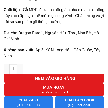
Chất liệu :
Gỗ MDF lõi xanh chống ẩm phủ melamin chống
trầy cao cấp, hạn chế mối mọt cong vênh, Chất lượng vượt
trội so sản phẩm gỗ thông thường.
Địa chỉ:
Dragon Parc 1, Nguyễn Hữu Thọ , Nhà Bè , Hồ
Chí Minh
Xưởng sản xuất:
Ấp 3, KCN Long Hậu, Cần Giuộc, Tây
Ninh .
Tủ hồ sơ cửa lùa 14 số lượng
THÊM VÀO GIỎ HÀNG
MUA NGAY
Tư Vấn Trong 2H
CHAT ZALO
CHAT FACEBOOK
(0919.715.111)
(Nội Thất Zear)