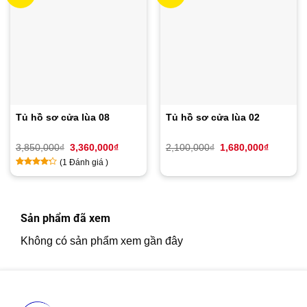
Tủ hồ sơ cửa lùa 08
Tủ hồ sơ cửa lùa 02
Giá
Giá
Giá
Giá
3,850,000
₫
3,360,000
₫
2,100,000
₫
1,680,000
₫
gốc
hiện
gốc
hiện
(
1
Đánh giá )
là:
tại
là:
tại
3,850,000₫.
là:
2,100,000₫.
là:
4
1
trên
3,360,000₫.
1,680,00
5 dựa
trên
đánh
Sản phẩm đã xem
giá
Không có sản phẩm xem gần đây