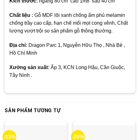
Kích thước:
ngang 80 cm cao 1m8 sâu 40 cm
Chất liệu :
Gỗ MDF lõi xanh chống ẩm phủ melamin
chống trầy cao cấp, hạn chế mối mọt cong vênh, Chất
lượng vượt trội so sản phẩm gỗ thông thường.
Địa chỉ:
Dragon Parc 1, Nguyễn Hữu Thọ , Nhà Bè ,
Hồ Chí Minh
Xưởng sản xuất:
Ấp 3, KCN Long Hậu, Cần Giuộc,
Tây Ninh .
SẢN PHẨM TƯƠNG TỰ
-13%
-20%