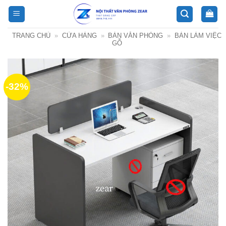
Bỏ
qua
nội
TRANG CHỦ
»
CỬA HÀNG
»
BÀN VĂN PHÒNG
»
BÀN LÀM VIỆC
dung
GỖ
-32%