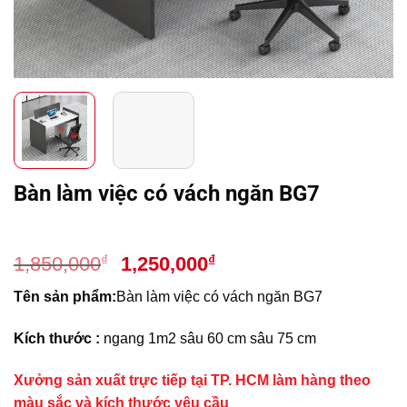
Bàn làm việc có vách ngăn BG7
Giá
Giá
₫
₫
1,850,000
1,250,000
gốc
hiện
Tên sản phẩm:
Bàn làm việc có vách ngăn BG7
là:
tại
1,850,000₫.
là:
Kích thước :
ngang 1m2 sâu 60 cm sâu 75 cm
1,250,000₫.
Xưởng sản xuất trực tiếp tại TP. HCM làm hàng theo
màu sắc và kích thước yêu cầu