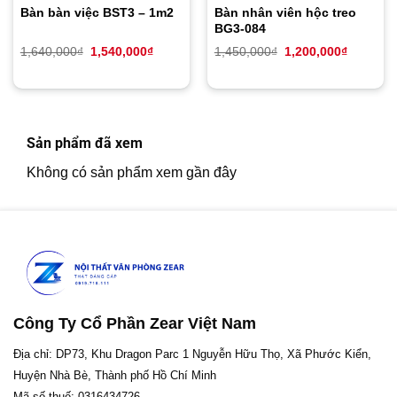
Bàn bàn việc BST3 – 1m2
Bàn nhân viên hộc treo
BG3-084
Giá
Giá
Giá
Giá
1,640,000
₫
1,540,000
₫
1,450,000
₫
1,200,000
₫
gốc
hiện
gốc
hiện
là:
tại
là:
tại
1,640,000₫.
là:
1,450,000₫.
là:
1,540,000₫.
1,200,00
Sản phẩm đã xem
Không có sản phẩm xem gần đây
Công Ty Cổ Phần Zear Việt Nam
Địa chỉ: DP73, Khu Dragon Parc 1 Nguyễn Hữu Thọ, Xã Phước Kiển,
Huyện Nhà Bè, Thành phố Hồ Chí Minh
Mã số thuế: 0316434726