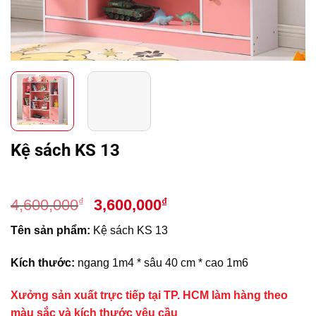
Kệ sách KS 13
Giá
Giá
₫
₫
4,600,000
3,600,000
gốc
hiện
Tên sản phẩm:
Kệ sách KS 13
là:
tại
4,600,000₫.
là:
Kích thước:
ngang 1m4 * sâu 40 cm * cao 1m6
3,600,000₫.
Xưởng sản xuất trực tiếp tại TP. HCM làm hàng theo
màu sắc và kích thước yêu cầu