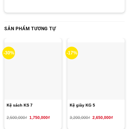
SẢN PHẨM TƯƠNG TỰ
-30%
-17%
Kệ sách KS 7
Kệ giày KG 5
Giá
Giá
Giá
Giá
2,500,000
₫
1,750,000
₫
3,200,000
₫
2,650,000
₫
gốc
hiện
gốc
hiện
là:
tại
là:
tại
2,500,000₫.
là:
3,200,000₫.
là: