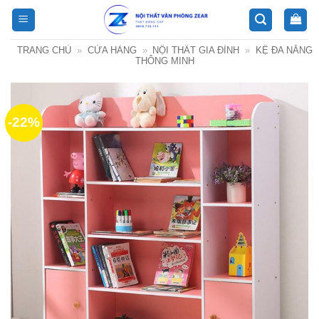
Bỏ
qua
nội
TRANG CHỦ
»
CỬA HÀNG
»
NỘI THẤT GIA ĐÌNH
»
KỆ ĐA NĂNG
dung
THÔNG MINH
-22%