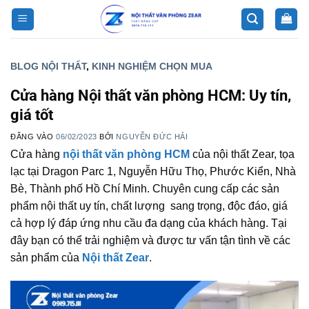
Bỏ
qua
nội
dung
BLOG NỘI THẤT
,
KINH NGHIỆM CHỌN MUA
Cửa hàng Nội thất văn phòng HCM: Uy tín,
giá tốt
ĐĂNG VÀO
06/02/2023
BỞI
NGUYỄN ĐỨC HẢI
Cửa hàng
nội thất văn phòng HCM
của nội thất Zear, tọa
lạc tại Dragon Parc 1, Nguyễn Hữu Thọ, Phước Kiển, Nhà
Bè, Thành phố Hồ Chí Minh. Chuyên cung cấp các sản
phẩm nội thất uy tín, chất lượng sang trọng, độc đáo, giá
cả hợp lý đáp ứng nhu cầu đa dạng của khách hàng. Tại
đây bạn có thể trải nghiệm và được tư vấn tận tình về các
sản phẩm của
Nội thất Zear
.