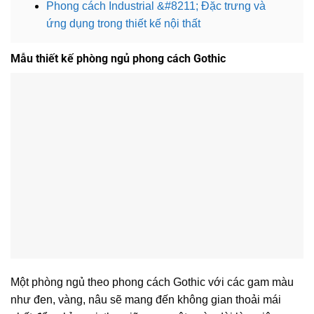
Phong cách Industrial &#8211; Đặc trưng và
ứng dụng trong thiết kế nội thất
Mẫu thiết kế phòng ngủ phong cách Gothic
Một phòng ngủ theo phong cách Gothic với các gam màu
như đen, vàng, nâu sẽ mang đến không gian thoải mái