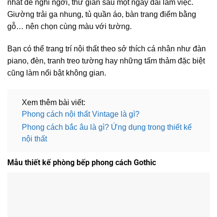
nhất để nghỉ ngơi, thư giãn sau một ngày dài làm việc.
Giường trải ga nhung, tủ quần áo, bàn trang điểm bằng
gỗ… nên chọn cùng màu với tường.
Bạn có thể trang trí nội thất theo sở thích cá nhân như đàn
piano, đèn, tranh treo tường hay những tấm thảm đặc biệt
cũng làm nổi bật không gian.
Xem thêm bài viết:
Phong cách nội thất Vintage là gì?
Phong cách bắc âu là gì? Ứng dụng trong thiết kế
nội thất
Mẫu thiết kế phòng bếp phong cách Gothic