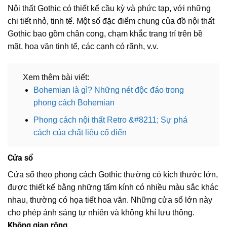
Nội thất Gothic có thiết kế cầu kỳ và phức tạp, với những
chi tiết nhỏ, tinh tế. Một số đặc điểm chung của đồ nội thất
Gothic bao gồm chân cong, chạm khắc trang trí trên bề
mặt, hoa văn tinh tế, các cạnh có rãnh, v.v.
Xem thêm bài viết:
Bohemian là gì? Những nét độc đáo trong
phong cách Bohemian
Phong cách nội thất Retro &#8211; Sự phá
cách của chất liệu cổ điển
Cửa sổ
Cửa sổ theo phong cách Gothic thường có kích thước lớn,
được thiết kế bằng những tấm kính có nhiều màu sắc khác
nhau, thường có họa tiết hoa văn. Những cửa sổ lớn này
cho phép ánh sáng tự nhiên và không khí lưu thông.
Không gian rộng