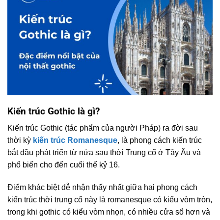
Kiến trúc Gothic là gì?
Kiến trúc Gothic (tác phẩm của người Pháp) ra đời sau
thời kỳ
kiến trúc Romanesque
, là phong cách kiến trúc
bắt đầu phát triển từ nửa sau thời Trung cổ ở Tây Âu và
phổ biến cho đến cuối thế kỷ 16.
Điểm khác biệt dễ nhận thấy nhất giữa hai phong cách
kiến trúc thời trung cổ này là romanesque có kiểu vòm tròn,
trong khi gothic có kiểu vòm nhọn, có nhiều cửa sổ hơn và