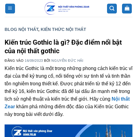
Bỏ
qua
nội
dung
BLOG NỘI THẤT
,
KIẾN THỨC NỘI THẤT
Kiến trúc Gothic là gì? Đặc điểm nổi bật
của nội thất gothic
ĐĂNG VÀO
16/09/2023
BỞI
NGUYỄN ĐỨC HẢI
Kiến trúc Gothic là một trong những phong cách kiến trúc vĩ
đại của thế kỷ trung cổ, nổi tiếng với sự tinh tế và tinh thần
tôn nghiêm trong thiết kế. Được phát triển từ thế kỷ 12 đến
thế kỷ 16, kiến trúc Gothic đã để lại dấu ấn mạnh mẽ trong
lịch sử nghệ thuật và kiến trúc thế giới. Hãy cùng
Nội thất
Zear
khám phá những điểm độc đáo của Kiến trúc Gothic
này trong bài viết dưới đây.