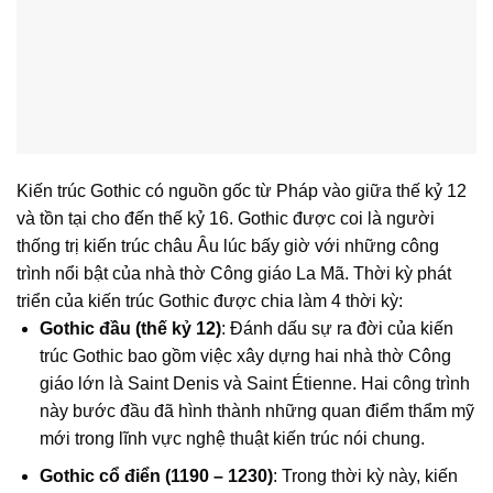
Kiến trúc Gothic có nguồn gốc từ Pháp vào giữa thế kỷ 12
và tồn tại cho đến thế kỷ 16. Gothic được coi là người
thống trị kiến trúc châu Âu lúc bấy giờ với những công
trình nổi bật của nhà thờ Công giáo La Mã. Thời kỳ phát
triển của kiến trúc Gothic được chia làm 4 thời kỳ:
Gothic đầu (thế kỷ 12)
: Đánh dấu sự ra đời của kiến
trúc Gothic bao gồm việc xây dựng hai nhà thờ Công
giáo lớn là Saint Denis và Saint Étienne. Hai công trình
này bước đầu đã hình thành những quan điểm thẩm mỹ
mới trong lĩnh vực nghệ thuật kiến trúc nói chung.
Gothic cổ điển (1190 – 1230)
: Trong thời kỳ này, kiến