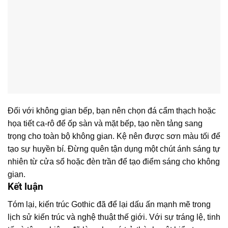
Đối với không gian bếp, bạn nên chọn đá cẩm thạch hoặc
họa tiết ca-rô để ốp sàn và mặt bếp, tạo nền tảng sang
trọng cho toàn bộ không gian. Kệ nên được sơn màu tối để
tạo sự huyền bí. Đừng quên tận dụng một chút ánh sáng tự
nhiên từ cửa sổ hoặc đèn trần để tạo điểm sáng cho không
gian.
Kết luận
Tóm lại, kiến trúc Gothic đã để lại dấu ấn mạnh mẽ trong
lịch sử kiến trúc và nghệ thuật thế giới. Với sự tráng lệ, tinh