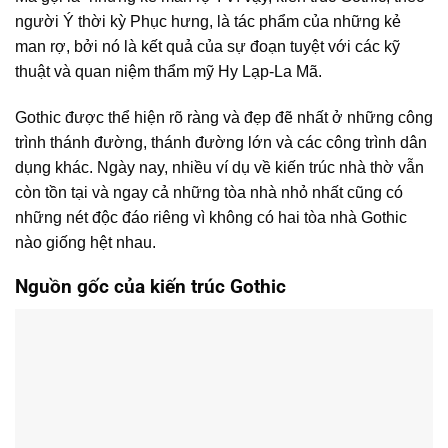
người Ý thời kỳ Phục hưng, là tác phẩm của những kẻ
man rợ, bởi nó là kết quả của sự đoạn tuyệt với các kỹ
thuật và quan niệm thẩm mỹ Hy Lạp-La Mã.
Gothic được thể hiện rõ ràng và đẹp đẽ nhất ở những công
trình thánh đường, thánh đường lớn và các công trình dân
dụng khác. Ngày nay, nhiều ví dụ về kiến trúc nhà thờ vẫn
còn tồn tại và ngay cả những tòa nhà nhỏ nhất cũng có
những nét độc đáo riêng vì không có hai tòa nhà Gothic
nào giống hệt nhau.
Nguồn gốc của kiến trúc Gothic