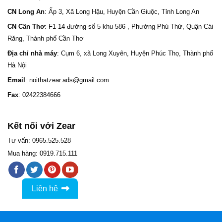
CN Long An
: Ấp 3, Xã Long Hậu, Huyện Cần Giuộc, Tỉnh Long An
CN Cần Thơ
: F1-14 đường số 5 khu 586 , Phường Phú Thứ, Quận Cái
Răng, Thành phố Cần Thơ
Địa chỉ nhà máy
: Cụm 6, xã Long Xuyên, Huyện Phúc Thọ, Thành phố
Hà Nội
Email
: noithatzear.ads@gmail.com
Fax
: 02422384666
Kết nối với Zear
Tư vấn: 0965.525.528
Mua hàng: 0919.715.111
Liên hệ
Nhắn tin Zalo