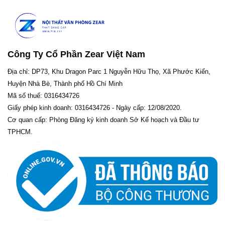
Công Ty Cổ Phần Zear Việt Nam
Địa chỉ: DP73, Khu Dragon Parc 1 Nguyễn Hữu Thọ, Xã Phước Kiển,
Huyện Nhà Bè, Thành phố Hồ Chí Minh
Mã số thuế: 0316434726
Giấy phép kinh doanh: 0316434726 - Ngày cấp: 12/08/2020.
Cơ quan cấp: Phòng Đăng ký kinh doanh Sở Kế hoạch và Đầu tư
TPHCM.