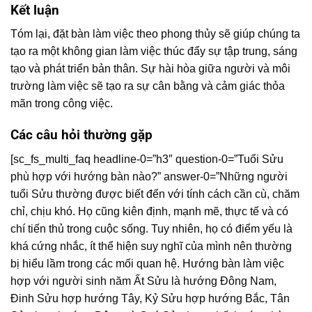
Kết luận
Tóm lại, đặt bàn làm việc theo phong thủy sẽ giúp chúng ta
tạo ra một không gian làm việc thúc đẩy sự tập trung, sáng
tạo và phát triển bản thân. Sự hài hòa giữa người và môi
trường làm việc sẽ tạo ra sự cân bằng và cảm giác thỏa
mãn trong công việc.
Các câu hỏi thường gặp
[sc_fs_multi_faq headline-0=”h3″ question-0=”Tuổi Sửu
phù hợp với hướng bàn nào?” answer-0=”Những người
tuổi Sửu thường được biết đến với tính cách cần cù, chăm
chỉ, chịu khó. Họ cũng kiên định, mạnh mẽ, thực tế và có
chí tiến thủ trong cuộc sống. Tuy nhiên, họ có điểm yếu là
khá cứng nhắc, ít thể hiện suy nghĩ của mình nên thường
bị hiểu lầm trong các mối quan hệ. Hướng bàn làm việc
hợp với người sinh năm Ất Sửu là hướng Đông Nam,
Đinh Sửu hợp hướng Tây, Kỷ Sửu hợp hướng Bắc, Tân