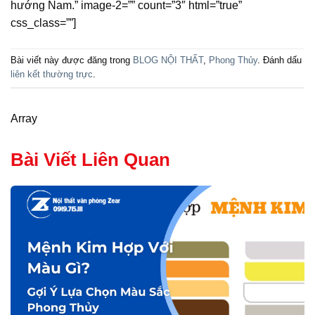
hướng Nam.” image-2=”” count=”3″ html=”true”
css_class=””]
Bài viết này được đăng trong
BLOG NỘI THẤT
,
Phong Thủy
. Đánh dấu
liên kết thường trực
.
Array
Bài Viết Liên Quan