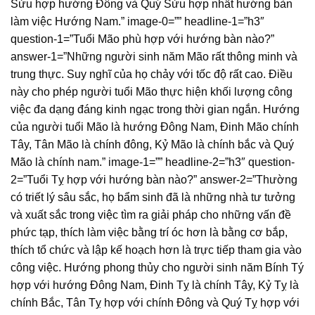
Sửu hợp hướng Đông và Quý Sửu hợp nhất hướng bàn
làm việc Hướng Nam.” image-0=”” headline-1=”h3″
question-1=”Tuổi Mão phù hợp với hướng bàn nào?”
answer-1=”Những người sinh năm Mão rất thông minh và
trung thực. Suy nghĩ của họ chảy với tốc độ rất cao. Điều
này cho phép người tuổi Mão thực hiện khối lượng công
việc đa dạng đáng kinh ngạc trong thời gian ngắn. Hướng
của người tuổi Mão là hướng Đông Nam, Đinh Mão chính
Tây, Tân Mão là chính đông, Kỷ Mão là chính bắc và Quý
Mão là chính nam.” image-1=”” headline-2=”h3″ question-
2=”Tuổi Tỵ hợp với hướng bàn nào?” answer-2=”Thường
có triết lý sâu sắc, họ bẩm sinh đã là những nhà tư tưởng
và xuất sắc trong việc tìm ra giải pháp cho những vấn đề
phức tạp, thích làm việc bằng trí óc hơn là bằng cơ bắp,
thích tổ chức và lập kế hoạch hơn là trực tiếp tham gia vào
công việc. Hướng phong thủy cho người sinh năm Bính Tý
hợp với hướng Đông Nam, Đinh Tỵ là chính Tây, Kỷ Tỵ là
chính Bắc, Tân Tỵ hợp với chính Đông và Quý Tỵ hợp với