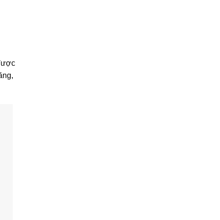
 được
ăng,