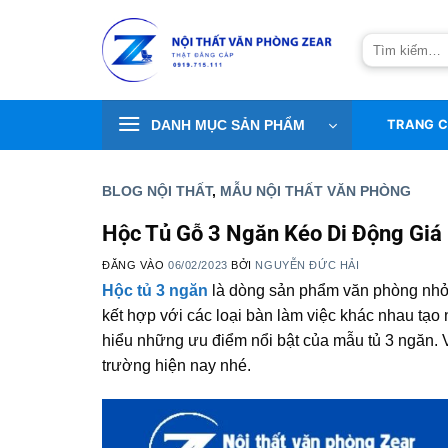
Bỏ
qua
Tìm
nội
kiếm:
dung
DANH MỤC SẢN PHẨM
TRANG 
BLOG NỘI THẤT
,
MẪU NỘI THẤT VĂN PHÒNG
Hộc Tủ Gỗ 3 Ngăn Kéo Di Động Giá
ĐĂNG VÀO
06/02/2023
BỞI
NGUYỄN ĐỨC HẢI
Hộc tủ 3 ngăn
là dòng sản phẩm văn phòng nhỏ g
kết hợp với các loại bàn làm việc khác nhau tạo
hiểu những ưu điểm nổi bật của mẫu tủ 3 ngăn. V
trường hiện nay nhé.