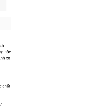
ích
ng hộc
ánh xe
c chất
tự