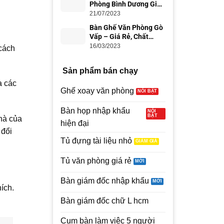
Phòng Bình Dương Giá
Rẻ, Uy Tín
21/07/2023
Bàn Ghế Văn Phòng Gò
Vấp – Giá Rẻ, Chất
Lượng
16/03/2023
 cách
Sản phẩm bán chạy
a các
Ghế xoay văn phòng
Bàn họp nhập khẩu
nhà của
hiện đại
 đổi
Tủ đựng tài liệu nhỏ
Tủ văn phòng giá rẻ
Bàn giám đốc nhập khẩu
ích.
Bàn giám đốc chữ L hcm
Cụm bàn làm việc 5 người