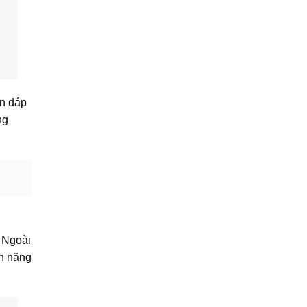
ẫn đáp
ng
. Ngoài
nh năng