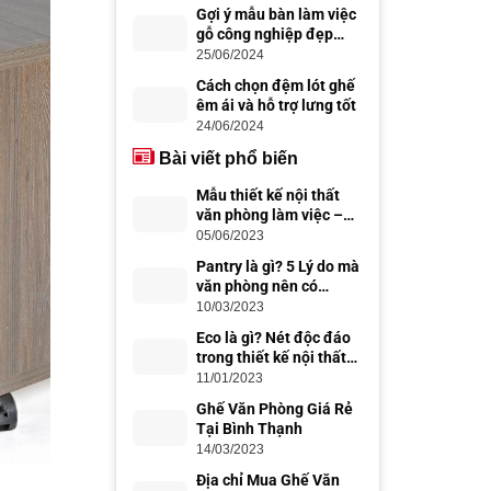
Gợi ý mẫu bàn làm việc
gỗ công nghiệp đẹp
hiện đại
25/06/2024
Cách chọn đệm lót ghế
êm ái và hỗ trợ lưng tốt
24/06/2024
Bài viết phổ biến
Mẫu thiết kế nội thất
văn phòng làm việc –
thiết kế văn phòng đẹp,
05/06/2023
chuyên nghiệp
Pantry là gì? 5 Lý do mà
văn phòng nên có
Office Pantry
10/03/2023
Eco là gì? Nét độc đáo
trong thiết kế nội thất
Eco
11/01/2023
Ghế Văn Phòng Giá Rẻ
Tại Bình Thạnh
14/03/2023
Địa chỉ Mua Ghế Văn