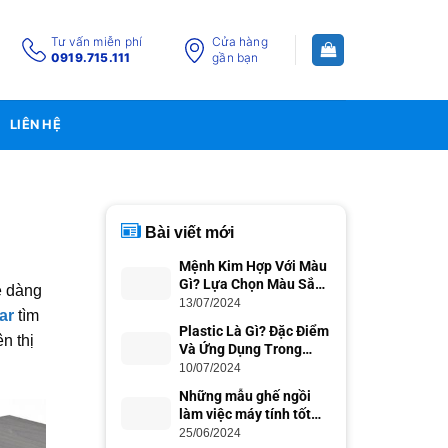
Tư vấn miễn phí
Cửa hàng
0919.715.111
gần bạn
LIÊN HỆ
Bài viết mới
Mệnh Kim Hợp Với Màu
Gì? Lựa Chọn Màu Sắc
ễ dàng
Phong Thủy
13/07/2024
ar
tìm
Plastic Là Gì? Đặc Điểm
n thị
Và Ứng Dụng Trong
Cuộc Sống
10/07/2024
Những mẫu ghế ngồi
làm việc máy tính tốt
nhất cho dân văn phòng
25/06/2024