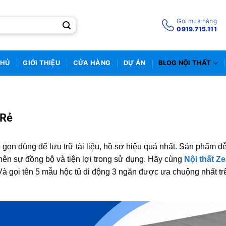
Gọi mua hàng
0919.715.111
CHỦ
GIỚI THIỆU
CỬA HÀNG
DỰ ÁN
BLOG NỘI THẤT
 Rẻ
ọn dùng để lưu trữ tài liệu, hồ sơ hiệu quả nhất. Sản phẩm d
 nên sự đồng bộ và tiện lợi trong sử dụng. Hãy cùng
Nội thất Ze
à gọi tên 5 mẫu hộc tủ di động 3 ngăn được ưa chuộng nhất trê