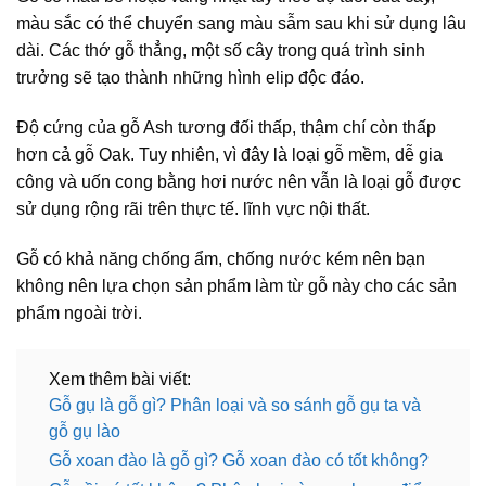
màu sắc có thể chuyển sang màu sẫm sau khi sử dụng lâu
dài. Các thớ gỗ thẳng, một số cây trong quá trình sinh
trưởng sẽ tạo thành những hình elip độc đáo.
Độ cứng của gỗ Ash tương đối thấp, thậm chí còn thấp
hơn cả gỗ Oak. Tuy nhiên, vì đây là loại gỗ mềm, dễ gia
công và uốn cong bằng hơi nước nên vẫn là loại gỗ được
sử dụng rộng rãi trên thực tế. lĩnh vực nội thất.
Gỗ có khả năng chống ẩm, chống nước kém nên bạn
không nên lựa chọn sản phẩm làm từ gỗ này cho các sản
phẩm ngoài trời.
Xem thêm bài viết:
Gỗ gụ là gỗ gì? Phân loại và so sánh gỗ gụ ta và
gỗ gụ lào
Gỗ xoan đào là gỗ gì? Gỗ xoan đào có tốt không?