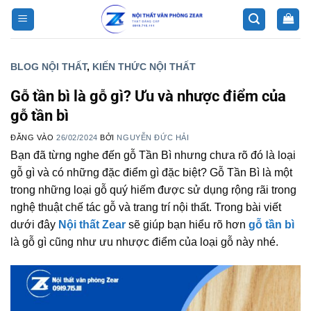
Bỏ
qua
nội
dung
BLOG NỘI THẤT
,
KIẾN THỨC NỘI THẤT
Gỗ tần bì là gỗ gì? Ưu và nhược điểm của
gỗ tần bì
ĐĂNG VÀO
26/02/2024
BỞI
NGUYỄN ĐỨC HẢI
Bạn đã từng nghe đến gỗ Tần Bì nhưng chưa rõ đó là loại
gỗ gì và có những đặc điểm gì đặc biệt? Gỗ Tần Bì là một
trong những loại gỗ quý hiếm được sử dụng rộng rãi trong
nghệ thuật chế tác gỗ và trang trí nội thất. Trong bài viết
dưới đây
Nội thất Zear
sẽ giúp bạn hiểu rõ hơn
gỗ tần bì
là gỗ gì cũng như ưu nhược điểm của loại gỗ này nhé.