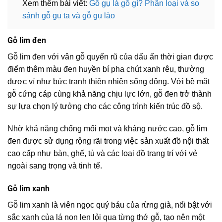
Xem thêm bài viết:
Gỗ gụ là gỗ gì? Phân loại và so
sánh gỗ gụ ta và gỗ gụ lào
Gỗ lim đen
Gỗ lim đen với vân gỗ quyến rũ của dấu ấn thời gian được
điểm thêm màu đen huyền bí pha chút xanh rêu, thường
được ví như bức tranh thiên nhiên sống động. Với bề mặt
gỗ cứng cáp cùng khả năng chịu lực lớn, gỗ đen trở thành
sự lựa chọn lý tưởng cho các công trình kiến trúc đồ sộ.
Nhờ khả năng chống mối mọt và kháng nước cao, gỗ lim
đen được sử dụng rộng rãi trong việc sản xuất đồ nội thất
cao cấp như bàn, ghế, tủ và các loại đồ trang trí với vẻ
ngoài sang trọng và tinh tế.
Gỗ lim xanh
Gỗ lim xanh là viên ngọc quý báu của rừng già, nổi bật với
sắc xanh của lá non len lỏi qua từng thớ gỗ, tạo nên một