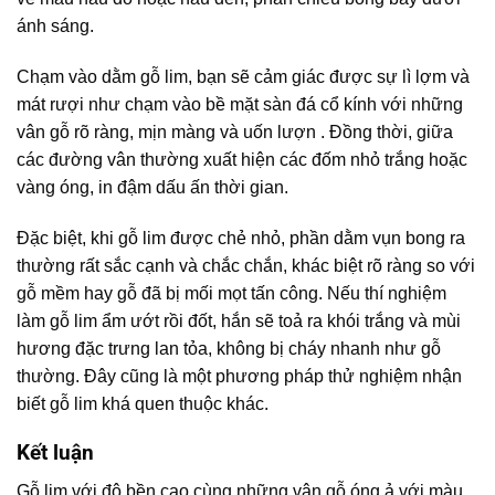
ánh sáng.
Chạm vào dằm gỗ lim, bạn sẽ cảm giác được sự lì lợm và
mát rượi như chạm vào bề mặt sàn đá cổ kính với những
vân gỗ rõ ràng, mịn màng và uốn lượn . Đồng thời, giữa
các đường vân thường xuất hiện các đốm nhỏ trắng hoặc
vàng óng, in đậm dấu ấn thời gian.
Đặc biệt, khi gỗ lim được chẻ nhỏ, phần dằm vụn bong ra
thường rất sắc cạnh và chắc chắn, khác biệt rõ ràng so với
gỗ mềm hay gỗ đã bị mối mọt tấn công. Nếu thí nghiệm
làm gỗ lim ẩm ướt rồi đốt, hắn sẽ toả ra khói trắng và mùi
hương đặc trưng lan tỏa, không bị cháy nhanh như gỗ
thường. Đây cũng là một phương pháp thử nghiệm nhận
biết gỗ lim khá quen thuộc khác.
Kết luận
Gỗ lim với độ bền cao cùng những vân gỗ óng ả với màu