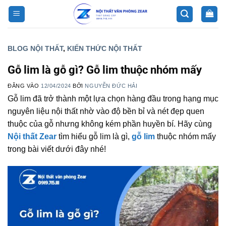
Bỏ
qua
nội
dung
BLOG NỘI THẤT
,
KIẾN THỨC NỘI THẤT
Gỗ lim là gỗ gì? Gỗ lim thuộc nhóm mấy
ĐĂNG VÀO
12/04/2024
BỞI
NGUYỄN ĐỨC HẢI
Gỗ lim đã trở thành một lựa chọn hàng đầu trong hạng mục
nguyên liệu nội thất nhờ vào độ bền bỉ và nét đẹp quen
thuộc của gỗ nhưng không kém phần huyền bí. Hãy cùng
Nội thất Zear
tìm hiểu gỗ lim là gì,
gỗ lim
thuộc nhóm mấy
trong bài viết dưới đây nhé!