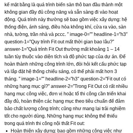
kế mặt bằng là quá trình biến sàn thô ban đầu thành một
không gian đầy đủ công năng và sẵn sàng đi vào hoạt
động. Quá trình này thường sẽ bao gồm việc xây dựng: hệ
thống điện, ánh sáng, điều hòa không khí, cửa ra vào, sàn
nhà, tường, trần nhà và pccc. ” image-0=”” headline-1=”h3″
question-1=”Quy trình Fit out mất thời gian bao lâu?”
answer-1=”Quá trình Fit Out thường mất khoảng 1 – 14
tuần tùy thuộc vào diện tích và độ phức tạp của dự án. Để
hoàn thành những công trình lớn, đòi hỏi kết cấu phức tạp
và lắp đặt hệ thống chiếu sáng, có thể phải mất hơn 3
tháng. ” image-1=”” headline-2=”h3″ question-2=”Fit out có
những hạng mục gì?” answer-2=”Trong Fit Out có rất nhiều
hạng mục công việc, đơn vị hoặc tổ thi công cần triển khai
đầy đủ, hoàn thiện các hạng mục theo tiêu chuẩn để đảm
bảo chất lượng công trình; cũng như mang lại trải nghiệm
tốt cho người dùng. Những hạng mục không thể thiếu
trong quá trình thi công nội thất Fit out:
Hoàn thiện xây dựng: bao gồm những công việc như