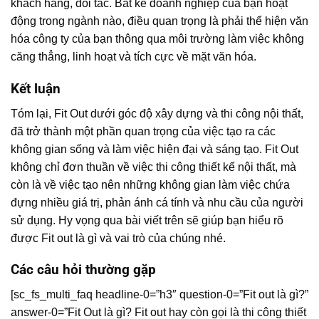
khách hàng, đối tác. Bất kể doanh nghiệp của bạn hoạt
động trong ngành nào, điều quan trọng là phải thể hiện văn
hóa công ty của bạn thông qua môi trường làm việc không
căng thẳng, linh hoạt và tích cực về mặt văn hóa.
Kết luận
Tóm lại, Fit Out dưới góc độ xây dựng và thi công nội thất,
đã trở thành một phần quan trọng của việc tạo ra các
không gian sống và làm việc hiện đại và sáng tạo. Fit Out
không chỉ đơn thuần về việc thi công thiết kế nội thất, mà
còn là về việc tạo nên những không gian làm việc chứa
đựng nhiều giá trị, phản ánh cá tính và nhu cầu của người
sử dụng. Hy vọng qua bài viết trên sẽ giúp bạn hiểu rõ
được Fit out là gì và vai trò của chúng nhé.
Các câu hỏi thường gặp
[sc_fs_multi_faq headline-0=”h3″ question-0=”Fit out là gì?”
answer-0=”Fit Out là gì? Fit out hay còn gọi là thi công thiết