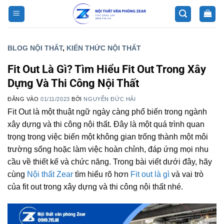
Bỏ
qua
nội
dung
BLOG NỘI THẤT
,
KIẾN THỨC NỘI THẤT
Fit Out Là Gì? Tìm Hiểu Fit Out Trong Xây
Dựng Và Thi Công Nội Thất
ĐĂNG VÀO
01/11/2023
BỞI
NGUYỄN ĐỨC HẢI
Fit Out là một thuật ngữ ngày càng phổ biến trong ngành
xây dựng và thi công nội thất. Đây là một quá trình quan
trọng trong việc biến một không gian trống thành một môi
trường sống hoặc làm việc hoàn chỉnh, đáp ứng mọi nhu
cầu về thiết kế và chức năng. Trong bài viết dưới đây, hãy
cùng
Nội thất Zear
tìm hiểu rõ hơn
Fit out là gì
và vai trò
của fit out trong xây dựng và thi công nội thất nhé.