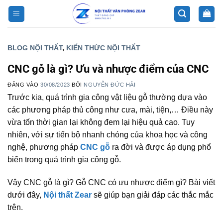
Bỏ
qua
nội
dung
BLOG NỘI THẤT
,
KIẾN THỨC NỘI THẤT
CNC gỗ là gì? Ưu và nhược điểm của CNC
ĐĂNG VÀO
30/08/2023
BỞI
NGUYỄN ĐỨC HẢI
Trước kia, quá trình gia công vật liệu gỗ thường dựa vào
các phương pháp thủ công như cưa, mài, tiện,… Điều này
vừa tốn thời gian lại không đem lại hiệu quả cao. Tuy
nhiên, với sự tiến bộ nhanh chóng của khoa học và công
nghệ, phương pháp
CNC gỗ
ra đời và được áp dụng phổ
biến trong quá trình gia công gỗ.
Vậy CNC gỗ là gì? Gỗ CNC có ưu nhược điểm gì? Bài viết
dưới đây,
Nội thất Zear
sẽ giúp bạn giải đáp các thắc mắc
trên.