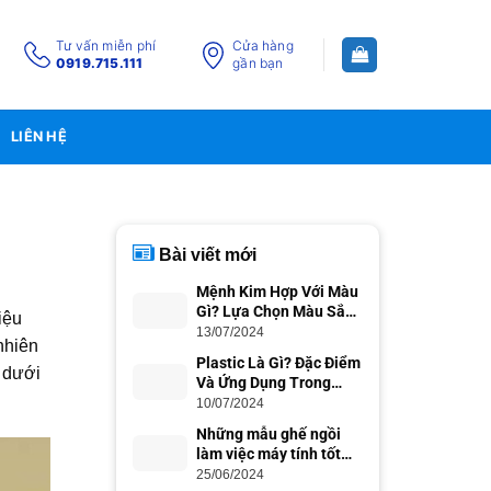
Tư vấn miễn phí
Cửa hàng
0919.715.111
gần bạn
LIÊN HỆ
Bài viết mới
Mệnh Kim Hợp Với Màu
Gì? Lựa Chọn Màu Sắc
iệu
Phong Thủy
13/07/2024
nhiên
Plastic Là Gì? Đặc Điểm
t dưới
Và Ứng Dụng Trong
Cuộc Sống
10/07/2024
Những mẫu ghế ngồi
làm việc máy tính tốt
nhất cho dân văn phòng
25/06/2024