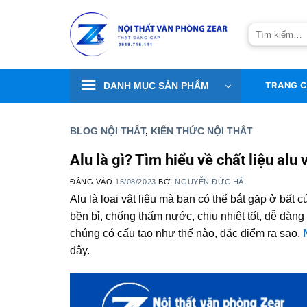
Bỏ
qua
Tìm
nội
kiếm:
dung
DANH MỤC SẢN PHẨM
TRANG 
BLOG NỘI THẤT
,
KIẾN THỨC NỘI THẤT
Alu là gì? Tìm hiểu về chất liệu al
ĐĂNG VÀO
15/08/2023
BỞI
NGUYỄN ĐỨC HẢI
Alu là loại vật liệu mà bạn có thể bắt gặp ở bất 
bền bỉ, chống thấm nước, chịu nhiệt tốt, dễ dàn
chúng có cấu tạo như thế nào, đặc điểm ra sao.
đây.