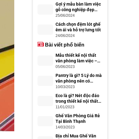
Gợi ý mẫu bàn làm việc
gỗ công nghiệp đẹp
hiện đại
25/06/2024
Cách chọn đệm lót ghế
êm ái và hỗ trợ lưng tốt
24/06/2024
Bài viết phổ biến
Mẫu thiết kế nội thất
văn phòng làm việc –
thiết kế văn phòng đẹp,
05/06/2023
chuyên nghiệp
Pantry là gì? 5 Lý do mà
văn phòng nên có
Office Pantry
10/03/2023
Eco là gì? Nét độc đáo
trong thiết kế nội thất
Eco
11/01/2023
Ghế Văn Phòng Giá Rẻ
Tại Bình Thạnh
14/03/2023
Địa chỉ Mua Ghế Văn