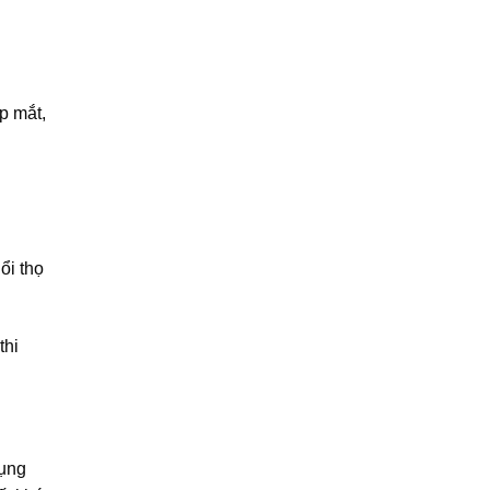
p mắt,
ổi thọ
thi
dụng