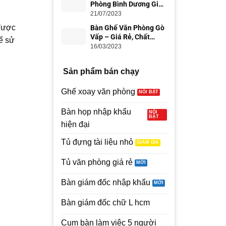
Phòng Bình Dương Giá
Rẻ, Uy Tín
21/07/2023
 được
Bàn Ghế Văn Phòng Gò
Vấp – Giá Rẻ, Chất
ể sử
Lượng
16/03/2023
Sản phẩm bán chạy
Ghế xoay văn phòng
Bàn họp nhập khẩu
hiện đại
Tủ đựng tài liệu nhỏ
Tủ văn phòng giá rẻ
Bàn giám đốc nhập khẩu
Bàn giám đốc chữ L hcm
Cụm bàn làm việc 5 người