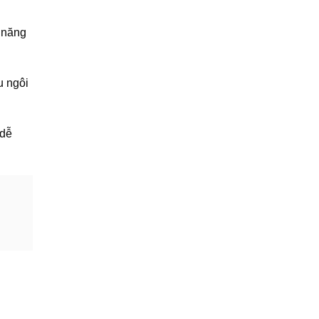
 năng
u ngôi
 dễ