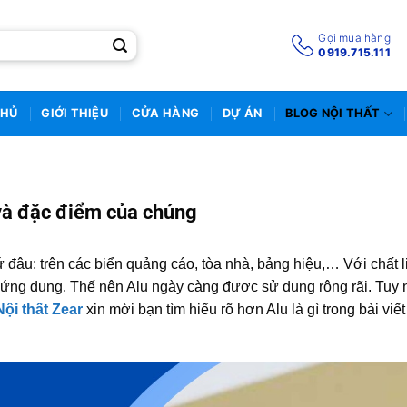
Gọi mua hàng
0919.715.111
CHỦ
GIỚI THIỆU
CỬA HÀNG
DỰ ÁN
BLOG NỘI THẤT
u và đặc điểm của chúng
cứ đâu: trên các biển quảng cáo, tòa nhà, bảng hiệu,… Với chất l
g ứng dụng. Thế nên Alu ngày càng được sử dụng rộng rãi. Tuy 
Nội thất Zear
xin mời bạn tìm hiểu rõ hơn Alu là gì trong bài viế