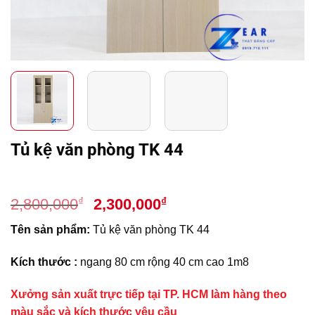
Tủ kệ văn phòng TK 44
Giá
Giá
₫
₫
2,800,000
2,300,000
gốc
hiện
Tên sản phẩm:
Tủ kệ văn phòng TK 44
là:
tại
2,800,000₫.
là:
Kích thước :
ngang 80 cm rộng 40 cm cao 1m8
2,300,000₫.
Xưởng sản xuất trực tiếp tại TP. HCM làm hàng theo
màu sắc và kích thước yêu cầu