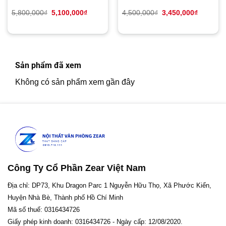
Giá
Giá
Giá
Giá
5,800,000
₫
5,100,000
₫
4,500,000
₫
3,450,000
₫
gốc
hiện
gốc
hiện
là:
tại
là:
tại
5,800,000₫.
là:
4,500,000₫.
là:
5,100,000₫.
3,450,00
Sản phẩm đã xem
Không có sản phẩm xem gần đây
Công Ty Cổ Phần Zear Việt Nam
Địa chỉ: DP73, Khu Dragon Parc 1 Nguyễn Hữu Thọ, Xã Phước Kiển,
Huyện Nhà Bè, Thành phố Hồ Chí Minh
Mã số thuế: 0316434726
Giấy phép kinh doanh: 0316434726 - Ngày cấp: 12/08/2020.