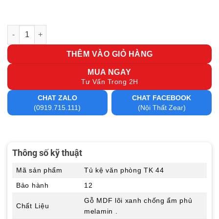
Tủ kệ văn phòng TK 44 số lượng
THÊM VÀO GIỎ HÀNG
MUA NGAY
Tư Vấn Trong 2H
CHAT ZALO
CHAT FACEBOOK
(0919.715.111)
(Nội Thất Zear)
Thông số kỹ thuật
Mã sản phẩm
Tủ kệ văn phòng TK 44
Bảo hành
12
Gỗ MDF lõi xanh chống ẩm phủ
Chất Liệu
melamin .