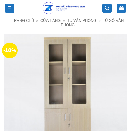
Bỏ
qua
nội
TRANG CHỦ
»
CỬA HÀNG
»
TỦ VĂN PHÒNG
»
TỦ GỖ VĂN
dung
PHÒNG
-18%