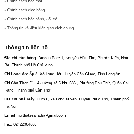
•
Chính sách bảo mật
•
Chính sách giao hàng
•
Chính sách bảo hành, đổi trả
•
Thông tin và điều kiện giao dịch chung
Thông tin liên hệ
Địa chỉ cửa hàng
: Dragon Parc 1, Nguyễn Hữu Thọ, Phước Kiển, Nhà
Bè, Thành phố Hồ Chí Minh
CN Long An
: Ấp 3, Xã Long Hậu, Huyện Cần Giuộc, Tỉnh Long An
CN Cần Thơ
: F1-14 đường số 5 khu 586 , Phường Phú Thứ, Quận Cái
Răng, Thành phố Cần Thơ
Địa chỉ nhà máy
: Cụm 6, xã Long Xuyên, Huyện Phúc Thọ, Thành phố
Hà Nội
Email
: noithatzear.ads@gmail.com
Fax
: 02422384666