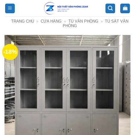
Bỏ
qua
nội
TRANG CHỦ
»
CỬA HÀNG
»
TỦ VĂN PHÒNG
»
TỦ SẮT VĂN
dung
PHÒNG
-18%