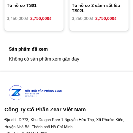
Tủ hồ sơ TS01
Tủ hồ sơ 2 cánh sắt lùa
TS02L
Giá
Giá
Giá
Giá
3,450,000
₫
2,750,000
₫
3,250,000
₫
2,750,000
₫
gốc
hiện
gốc
hiện
là:
tại
là:
tại
3,450,000₫.
là:
3,250,000₫.
là:
2,750,000₫.
2,750,00
Sản phẩm đã xem
Không có sản phẩm xem gần đây
Công Ty Cổ Phần Zear Việt Nam
Địa chỉ: DP73, Khu Dragon Parc 1 Nguyễn Hữu Thọ, Xã Phước Kiển,
Huyện Nhà Bè, Thành phố Hồ Chí Minh