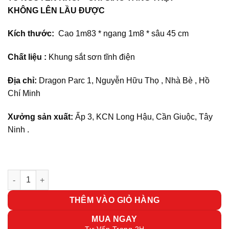
KHÔNG LÊN LẦU ĐƯỢC
Kích thước:
Cao 1m83 * ngang 1m8 * sâu 45 cm
Chất liệu :
Khung sắt sơn tĩnh điện
Địa chỉ:
Dragon Parc 1, Nguyễn Hữu Thọ , Nhà Bè , Hồ
Chí Minh
Xưởng sản xuất:
Ấp 3, KCN Long Hậu, Cần Giuộc, Tây
Ninh .
Tủ sắt văn phòng 4 cánh TS04 số lượng
THÊM VÀO GIỎ HÀNG
MUA NGAY