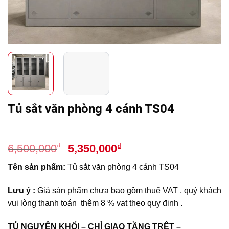
Tủ sắt văn phòng 4 cánh TS04
Giá
Giá
₫
₫
6,500,000
5,350,000
gốc
hiện
Tên sản phẩm:
Tủ sắt văn phòng 4 cánh TS04
là:
tại
6,500,000₫.
là:
Lưu ý :
Giá sản phẩm chưa bao gồm thuế VAT , quý khách
5,350,000₫.
vui lòng thanh toán thêm 8 % vat theo quy định .
TỦ NGUYÊN KHỐI – CHỈ GIAO TẦNG TRỆT –