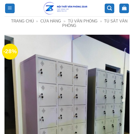
Bỏ
qua
nội
TRANG CHỦ
»
CỬA HÀNG
»
TỦ VĂN PHÒNG
»
TỦ SẮT VĂN
dung
PHÒNG
-28%