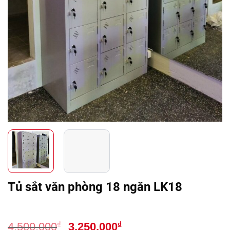
Tủ sắt văn phòng 18 ngăn LK18
Giá
Giá
₫
₫
4,500,000
3,250,000