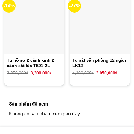
-14%
-27%
Tủ hồ sơ 2 cánh kính 2
Tủ sắt văn phòng 12 ngăn
cánh sắt lùa TS01-2L
LK12
Giá
Giá
Giá
Giá
3,850,000
₫
3,300,000
₫
4,200,000
₫
3,050,000
₫
gốc
hiện
gốc
hiện
là:
tại
là:
tại
3,850,000₫.
là:
4,200,000₫.
là:
3,300,000₫.
3,050,00
Sản phẩm đã xem
Không có sản phẩm xem gần đây