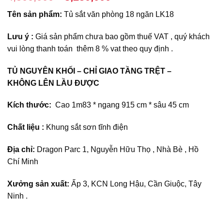
gốc
hiện
Tên sản phẩm:
Tủ sắt văn phòng 18 ngăn LK18
là:
tại
4,500,000₫.
là:
Lưu ý :
Giá sản phẩm chưa bao gồm thuế VAT , quý khách
3,250,000₫.
vui lòng thanh toán thêm 8 % vat theo quy định .
TỦ NGUYÊN KHỐI – CHỈ GIAO TẦNG TRỆT –
KHÔNG LÊN LẦU ĐƯỢC
Kích thước:
Cao 1m83 * ngang 915 cm * sâu 45 cm
Chất liệu :
Khung sắt sơn tĩnh điện
Địa chỉ:
Dragon Parc 1, Nguyễn Hữu Thọ , Nhà Bè , Hồ
Chí Minh
Xưởng sản xuất:
Ấp 3, KCN Long Hậu, Cần Giuộc, Tây
Ninh .