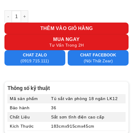
Tủ sắt văn phòng 18 ngăn LK18 số lượng
THÊM VÀO GIỎ HÀNG
MUA NGAY
Tư Vấn Trong 2H
CHAT ZALO
CHAT FACEBOOK
(0919.715.111)
(Nội Thất Zear)
Thông số kỹ thuật
Mã sản phẩm
Tủ sắt văn phòng 18 ngăn LK12
Bảo hành
36
Chất Liệu
Sắt sơn tĩnh điện cao cấp
Kích Thước
183cmx915cmx45cm