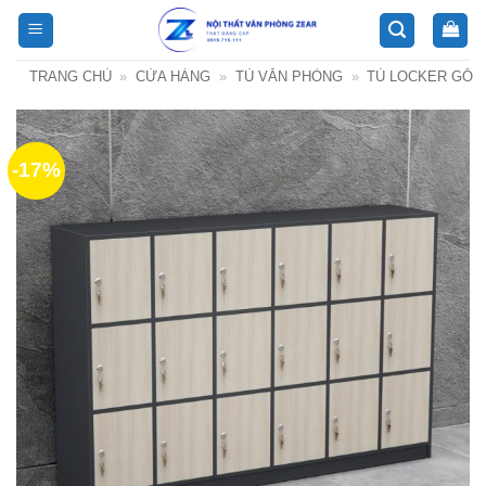
Bỏ
qua
nội
TRANG CHỦ
»
CỬA HÀNG
»
TỦ VĂN PHÒNG
»
TỦ LOCKER GỖ
dung
-17%