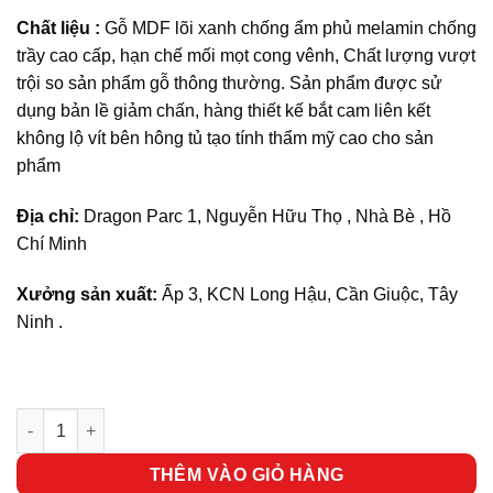
Chất liệu :
Gỗ MDF lõi xanh chống ẩm phủ melamin chống
trầy cao cấp, hạn chế mối mọt cong vênh, Chất lượng vượt
trội so sản phẩm gỗ thông thường. Sản phẩm được sử
dụng bản lề giảm chấn, hàng thiết kế bắt cam liên kết
không lộ vít bên hông tủ tạo tính thẩm mỹ cao cho sản
phẩm
Địa chỉ:
Dragon Parc 1, Nguyễn Hữu Thọ , Nhà Bè , Hồ
Chí Minh
Xưởng sản xuất:
Ấp 3, KCN Long Hậu, Cần Giuộc, Tây
Ninh .
Tủ locker gỗ 18 ngăn TLT34 số lượng
THÊM VÀO GIỎ HÀNG