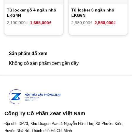
Tủ locker gỗ 4 ngăn nhỏ
Tủ locker 6 ngăn nhỏ
LKG4N
LKG6N
Giá
Giá
Giá
Giá
2,100,000
₫
1,695,000
₫
2,980,000
₫
2,550,000
₫
gốc
hiện
gốc
hiện
là:
tại
là:
tại
2,100,000₫.
là:
2,980,000₫.
là:
1,695,000₫.
2,550,00
Sản phẩm đã xem
Không có sản phẩm xem gần đây
Công Ty Cổ Phần Zear Việt Nam
Địa chỉ: DP73, Khu Dragon Parc 1 Nguyễn Hữu Thọ, Xã Phước Kiển,
Huyện Nhà Bè, Thành phố Hồ Chí Minh