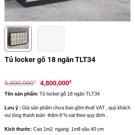
Tủ locker gỗ 18 ngăn TLT34
Giá
Giá
₫
₫
5,800,000
4,800,000
gốc
hiện
Tên sản phẩm
: Tủ locker gỗ 18 ngăn TLT34
là:
tại
5,800,000₫.
là:
Lưu ý :
Giá sản phẩm chưa bao gồm thuế VAT , quý khách
4,800,000₫.
vui lòng thanh toán thêm 8 % vat theo quy định .
Kích thước:
Cao 1m2 ngang 1m8 sâu 40 cm