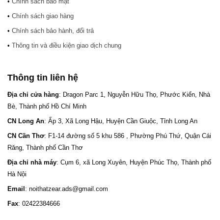
•
Chính sách bảo mật
•
Chính sách giao hàng
•
Chính sách bảo hành, đổi trả
•
Thông tin và điều kiện giao dịch chung
Thông tin liên hệ
Địa chỉ cửa hàng
: Dragon Parc 1, Nguyễn Hữu Thọ, Phước Kiển, Nhà
Bè, Thành phố Hồ Chí Minh
CN Long An
: Ấp 3, Xã Long Hậu, Huyện Cần Giuộc, Tỉnh Long An
CN Cần Thơ
: F1-14 đường số 5 khu 586 , Phường Phú Thứ, Quận Cái
Răng, Thành phố Cần Thơ
Địa chỉ nhà máy
: Cụm 6, xã Long Xuyên, Huyện Phúc Thọ, Thành phố
Hà Nội
Email
: noithatzear.ads@gmail.com
Fax
: 02422384666