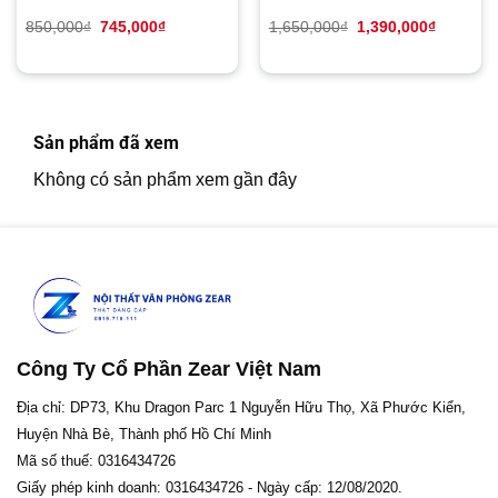
Giá
Giá
Giá
Giá
850,000
₫
745,000
₫
1,650,000
₫
1,390,000
₫
gốc
hiện
gốc
hiện
là:
tại
là:
tại
850,000₫.
là:
1,650,000₫.
là:
745,000₫.
1,390,00
Sản phẩm đã xem
Không có sản phẩm xem gần đây
Công Ty Cổ Phần Zear Việt Nam
Địa chỉ: DP73, Khu Dragon Parc 1 Nguyễn Hữu Thọ, Xã Phước Kiển,
Huyện Nhà Bè, Thành phố Hồ Chí Minh
Mã số thuế: 0316434726
Giấy phép kinh doanh: 0316434726 - Ngày cấp: 12/08/2020.