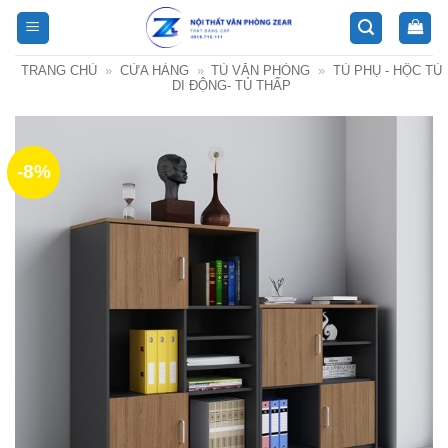
Bỏ
qua
nội
TRANG CHỦ
»
CỬA HÀNG
»
TỦ VĂN PHÒNG
»
TỦ PHỤ - HỘC TỦ
dung
DI ĐỘNG- TỦ THẤP
-8%