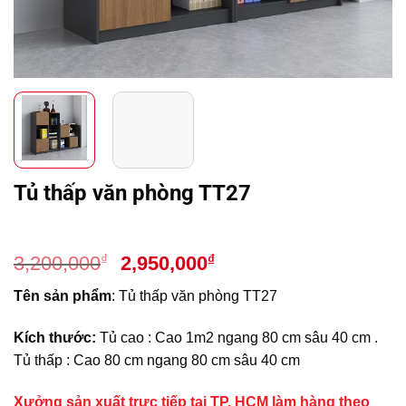
Tủ thấp văn phòng TT27
Giá
Giá
₫
₫
3,200,000
2,950,000
gốc
hiện
Tên sản phẩm
: Tủ thấp văn phòng TT27
là:
tại
3,200,000₫.
là:
Kích thước:
Tủ cao : Cao 1m2 ngang 80 cm sâu 40 cm .
2,950,000₫.
Tủ thấp : Cao 80 cm ngang 80 cm sâu 40 cm
Xưởng sản xuất trực tiếp tại TP. HCM làm hàng theo