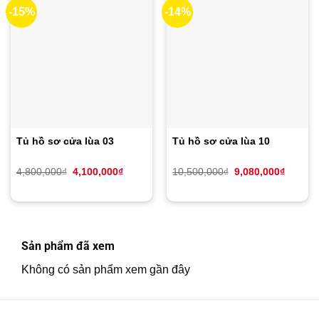
-15%
-14%
Tủ hồ sơ cửa lùa 03
Tủ hồ sơ cửa lùa 10
Giá
Giá
Giá
Giá
4,800,000
₫
4,100,000
₫
10,500,000
₫
9,080,000
₫
gốc
hiện
gốc
hiện
là:
tại
là:
tại
4,800,000₫.
là:
10,500,000₫.
là:
4,100,000₫.
9,080,0
Sản phẩm đã xem
Không có sản phẩm xem gần đây