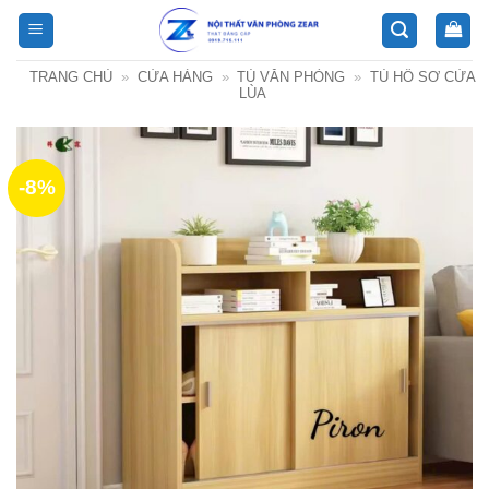
Bỏ
qua
nội
TRANG CHỦ
»
CỬA HÀNG
»
TỦ VĂN PHÒNG
»
TỦ HỒ SƠ CỬA
dung
LÙA
-8%