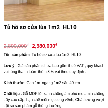
Tủ hồ sơ cửa lùa 1m2 HL10
Giá
Giá
₫
₫
2,800,000
2,580,000
gốc
hiện
Tên sản phẩm
: Tủ hồ sơ cửa lùa 1m2 HL10
là:
tại
2,800,000₫.
là:
Lưu ý :
Giá sản phẩm chưa bao gồm thuế VAT , quý khách
2,580,000₫.
vui lòng thanh toán thêm 8 % vat theo quy định .
Kích thước:
Cao 1m
ngang 1m2 sâu 40 cm
Chất liệu :
Gỗ MDF lõi xanh chống ẩm phủ melamin chống
trầy cao cấp, hạn chế mối mọt cong vênh, Chất lượng vượt
trội so sản phẩm gỗ thông thường.