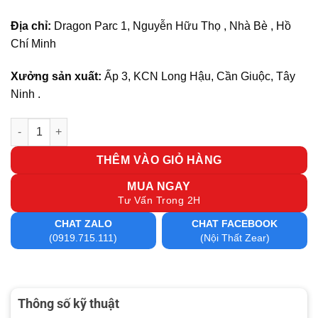
Địa chỉ:
Dragon Parc 1, Nguyễn Hữu Thọ , Nhà Bè , Hồ
Chí Minh
Xưởng sản xuất:
Ấp 3, KCN Long Hậu, Cần Giuộc, Tây
Ninh .
Tủ hồ sơ cửa lùa 1m2 HL10 số lượng
THÊM VÀO GIỎ HÀNG
MUA NGAY
Tư Vấn Trong 2H
CHAT ZALO
CHAT FACEBOOK
(0919.715.111)
(Nội Thất Zear)
Thông số kỹ thuật