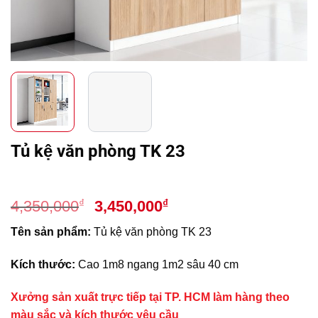
Tủ kệ văn phòng TK 23
Giá
Giá
₫
₫
4,350,000
3,450,000
gốc
hiện
Tên sản phẩm:
Tủ kệ văn phòng TK 23
là:
tại
4,350,000₫.
là:
Kích thước:
Cao 1m8 ngang 1m2 sâu 40 cm
3,450,000₫.
Xưởng sản xuất trực tiếp tại TP. HCM làm hàng theo
màu sắc và kích thước yêu cầu