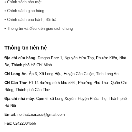
•
Chính sách bảo mật
•
Chính sách giao hàng
•
Chính sách bảo hành, đổi trả
•
Thông tin và điều kiện giao dịch chung
Thông tin liên hệ
Địa chỉ cửa hàng
: Dragon Parc 1, Nguyễn Hữu Thọ, Phước Kiển, Nhà
Bè, Thành phố Hồ Chí Minh
CN Long An
: Ấp 3, Xã Long Hậu, Huyện Cần Giuộc, Tỉnh Long An
CN Cần Thơ
: F1-14 đường số 5 khu 586 , Phường Phú Thứ, Quận Cái
Răng, Thành phố Cần Thơ
Địa chỉ nhà máy
: Cụm 6, xã Long Xuyên, Huyện Phúc Thọ, Thành phố
Hà Nội
Email
: noithatzear.ads@gmail.com
Fax
: 02422384666