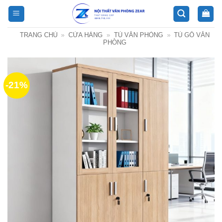
Bỏ
qua
nội
TRANG CHỦ
»
CỬA HÀNG
»
TỦ VĂN PHÒNG
»
TỦ GỖ VĂN
dung
PHÒNG
-21%