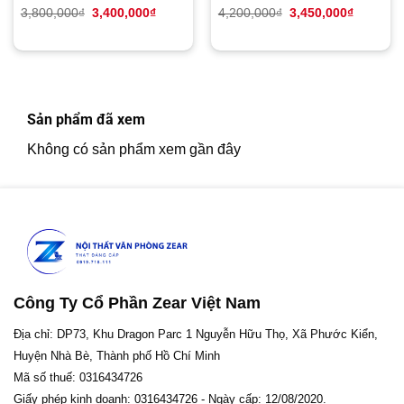
Giá
Giá
Giá
Giá
3,800,000
₫
3,400,000
₫
4,200,000
₫
3,450,000
₫
gốc
hiện
gốc
hiện
là:
tại
là:
tại
3,800,000₫.
là:
4,200,000₫.
là:
3,400,000₫.
3,450,00
Sản phẩm đã xem
Không có sản phẩm xem gần đây
Công Ty Cổ Phần Zear Việt Nam
Địa chỉ: DP73, Khu Dragon Parc 1 Nguyễn Hữu Thọ, Xã Phước Kiển,
Huyện Nhà Bè, Thành phố Hồ Chí Minh
Mã số thuế: 0316434726
Giấy phép kinh doanh: 0316434726 - Ngày cấp: 12/08/2020.