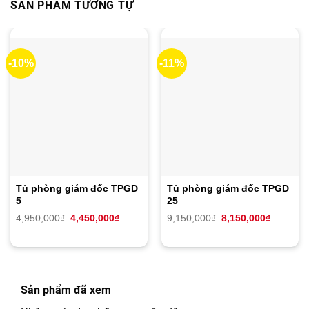
SẢN PHẨM TƯƠNG TỰ
-10%
-11%
Tủ phòng giám đốc TPGD
Tủ phòng giám đốc TPGD
5
25
Giá
Giá
Giá
Giá
4,950,000
₫
4,450,000
₫
9,150,000
₫
8,150,000
₫
gốc
hiện
gốc
hiện
là:
tại
là:
tại
4,950,000₫.
là:
9,150,000₫.
là:
4,450,000₫.
8,150,00
Sản phẩm đã xem