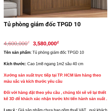
Tủ phòng giám đốc TPGD 10
Giá
Giá
₫
₫
4,600,000
3,580,000
gốc
hiện
Tên sản phẩm
: Tủ phòng giám đốc TPGD 10
là:
tại
4,600,000₫.
là:
Kích thước:
Cao 1m8 ngang 1m2 sâu 40 cm
3,580,000₫.
Xưởng sản xuất trực tiếp tại TP. HCM làm hàng theo
màu sắc và kích thước yêu cầu
Đối với hàng đặt theo yêu cầu , chúng tôi sẽ vẽ lại thiết
kế 3D để khách xác nhận trước khi tiến hành sản xuất .
Lưu ý :
Giá sản phẩm chưa bao gồm thuế VAT , quý khách