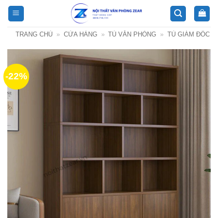
Bỏ
qua
nội
TRANG CHỦ
»
CỬA HÀNG
»
TỦ VĂN PHÒNG
»
TỦ GIÁM ĐỐC
dung
-22%