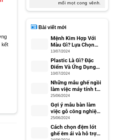
ản
mối mọt cong vênh.
Bài viết mới
ợng
Mệnh Kim Hợp Với
Màu Gì? Lựa Chọn
 kết
Màu Sắc Phong Thủy
13/07/2024
Plastic Là Gì? Đặc
Điểm Và Ứng Dụng
Trong Cuộc Sống
10/07/2024
Những mẫu ghế ngồi
làm việc máy tính tốt
nhất cho dân văn
25/06/2024
phòng
Gợi ý mẫu bàn làm
việc gỗ công nghiệp
đẹp hiện đại
25/06/2024
Cách chọn đệm lót
ghế êm ái và hỗ trợ