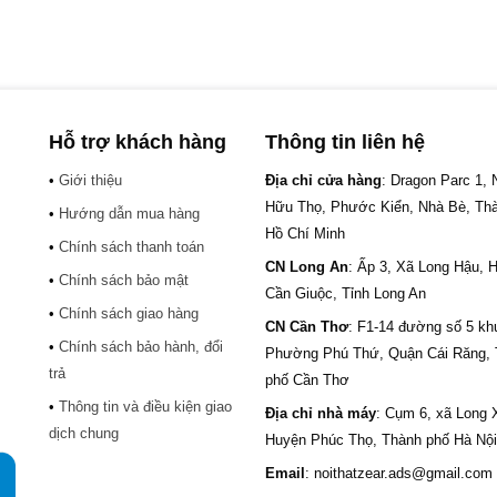
Hỗ trợ khách hàng
Thông tin liên hệ
•
Giới thiệu
Địa chỉ cửa hàng
: Dragon Parc 1,
Hữu Thọ, Phước Kiển, Nhà Bè, Th
•
Hướng dẫn mua hàng
Hồ Chí Minh
•
Chính sách thanh toán
CN Long An
: Ấp 3, Xã Long Hậu, 
•
Chính sách bảo mật
Cần Giuộc, Tỉnh Long An
•
Chính sách giao hàng
CN Cần Thơ
: F1-14 đường số 5 kh
•
Chính sách bảo hành, đổi
.
Phường Phú Thứ, Quận Cái Răng,
trả
phố Cần Thơ
•
Thông tin và điều kiện giao
Địa chỉ nhà máy
: Cụm 6, xã Long 
dịch chung
Huyện Phúc Thọ, Thành phố Hà Nội
Email
: noithatzear.ads@gmail.com