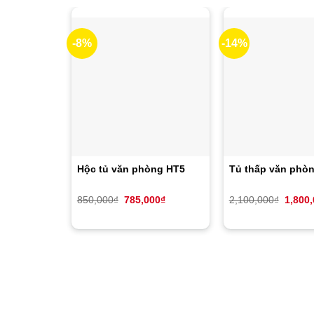
-8%
-14%
Hộc tủ văn phòng HT5
Tủ thấp văn pho
Giá
Giá
Giá
850,000
₫
785,000
₫
2,100,000
₫
1,800
gốc
hiện
gốc
là:
tại
là:
850,000₫.
là:
2,100,
785,000₫.