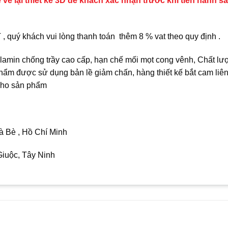
 vẽ lại thiết kế 3D để khách xác nhận trước khi tiến hành s
quý khách vui lòng thanh toán thêm 8 % vat theo quy định .
min chống trầy cao cấp, hạn chế mối mọt cong vênh, Chất lư
hẩm được sử dụng bản lề giảm chấn, hàng thiết kế bắt cam liên
 cho sản phẩm
 Bè , Hồ Chí Minh
iuộc, Tây Ninh