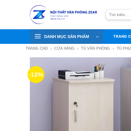
Bỏ
qua
Tìm
nội
kiếm:
dung
DANH MỤC SẢN PHẨM
TRANG 
TRANG CHỦ
»
CỬA HÀNG
»
TỦ VĂN PHÒNG
»
TỦ PHỤ
-12%