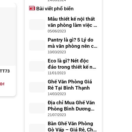
lưng tốt
24/06/2024
Bài viết phổ biến
-9%
-8%
Mẫu thiết kế nội thất
văn phòng làm việc –
thiết kế văn phòng
05/06/2023
đẹp, chuyên nghiệp
Pantry là gì? 5 Lý do
mà văn phòng nên có
Office Pantry
10/03/2023
Eco là gì? Nét độc
đáo trong thiết kế nội
 TT73
Tủ thấp văn phòng TT67
Hộc tủ văn phòng HT
thất Eco
11/01/2023
Ghế Văn Phòng Giá
Giá
Giá
Giá
Giá
Giá
00
₫
1,600,000
₫
1,450,000
₫
850,000
₫
785,000
₫
Rẻ Tại Bình Thạnh
hiện
gốc
hiện
gốc
hiệ
tại
là:
tại
là:
tại
14/03/2023
0₫.
là:
1,600,000₫.
là:
850,000₫.
là:
1,390,000₫.
1,450,000₫.
785
Địa chỉ Mua Ghế Văn
Phòng Bình Dương
Giá Rẻ, Uy Tín
21/07/2023
Bàn Ghế Văn Phòng
Gò Vấp – Giá Rẻ, Chất