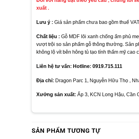
Đối với hàng đặt theo yêu cầu , chúng tôi sẽ
xuất .
Lưu ý :
Giá sản phẩm chưa bao gồm thuế VAT , 
Chất liệu :
Gỗ MDF lõi xanh chống ẩm phủ mela
vượt trội so sản phẩm gỗ thông thường. Sản p
không lộ vít bên hông tủ tạo tính thẩm mỹ cao
Liên hệ tư vấn: Hotline: 0919.715.111
Địa chỉ:
Dragon Parc 1, Nguyễn Hữu Thọ , Nhà
Xưởng sản xuất:
Ấp 3, KCN Long Hậu, Cần G
SẢN PHẨM TƯƠNG TỰ