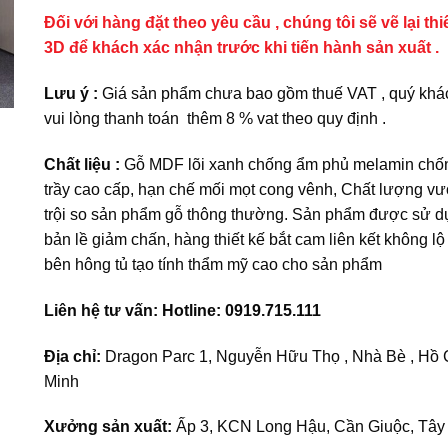
Đối với hàng đặt theo yêu cầu , chúng tôi sẽ vẽ lại thi
3D để khách xác nhận trước khi tiến hành sản xuất .
Lưu ý :
Giá sản phẩm chưa bao gồm thuế VAT , quý khá
vui lòng thanh toán thêm 8 % vat theo quy định .
Chất liệu :
Gỗ MDF lõi xanh chống ẩm phủ melamin chố
trầy cao cấp, hạn chế mối mọt cong vênh, Chất lượng vư
trội so sản phẩm gỗ thông thường. Sản phẩm được sử d
bản lề giảm chấn, hàng thiết kế bắt cam liên kết không lộ 
bên hông tủ tạo tính thẩm mỹ cao cho sản phẩm
Liên hệ tư vấn: Hotline: 0919.715.111
Địa chỉ:
Dragon Parc 1, Nguyễn Hữu Thọ , Nhà Bè , Hồ 
Minh
Xưởng sản xuất:
Ấp 3, KCN Long Hậu, Cần Giuộc, Tây