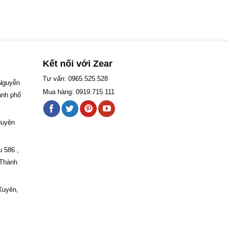
Kết nối với Zear
Tư vấn: 0965.525.528
 Nguyễn
Mua hàng: 0919.715.111
ành phố
Huyện
u 586 ,
 Thành
Xuyên,