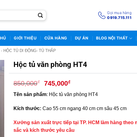
Gọi mua hàng
0919.715.111
CHỦ
GIỚI THIỆU
CỬA HÀNG
DỰ ÁN
BLOG NỘI THẤT
 - HỘC TỦ DI ĐỘNG- TỦ THẤP
Hộc tủ văn phòng HT4
Giá
Giá
₫
₫
850,000
745,000
gốc
hiện
T
ên sản phẩm
: Hộc tủ văn phòng HT4
là:
tại
850,000₫.
là:
Kích thước:
Cao 55 cm
ngang 40 cm cm sâu 45 cm
745,000₫.
Xưởng sản xuất trực tiếp tại TP. HCM làm hàng theo
sắc và kích thước yêu cầu