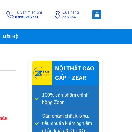
Tư vấn miễn phí
Cửa hàng
0919.715.111
gần bạn
LIÊN HỆ
NỘI THẤT CAO
CẤP - ZEAR
100% sản phẩm chính
hãng Zear
Sản phẩm chất lượng,
 màu
tiêu chuẩn kiểm nghiệm
nhập khẩu (CO, CQ)