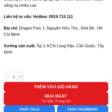
nâng hạ chiều cao
Liên hệ tư vấn: Hotline: 0919.715.111
Địa chỉ:
Dragon Parc 1, Nguyễn Hữu Thọ , Nhà Bè , Hồ
Chí Minh
Xưởng sản xuất:
Ấp 3, KCN Long Hậu, Cần Giuộc, Tây
Ninh .
Ghế xoay văn phòng TP 42 số lượng
THÊM VÀO GIỎ HÀNG
MUA NGAY
Tư Vấn Trong 2H
CHAT ZALO
CHAT FACEBOOK