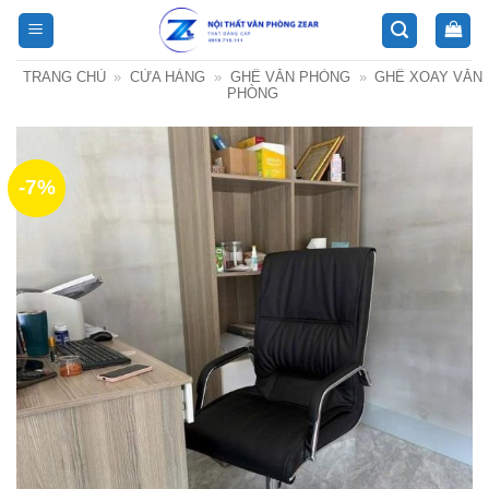
Bỏ
qua
nội
TRANG CHỦ
»
CỬA HÀNG
»
GHẾ VĂN PHÒNG
»
GHẾ XOAY VĂN
dung
PHÒNG
-7%