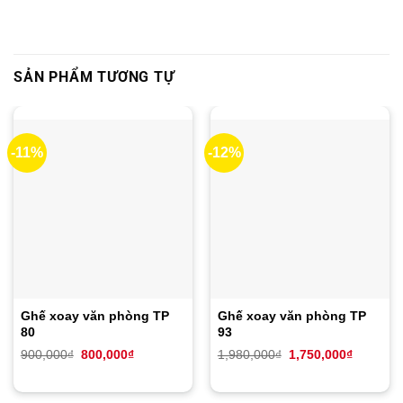
SẢN PHẨM TƯƠNG TỰ
-11%
-12%
Ghế xoay văn phòng TP
Ghế xoay văn phòng TP
80
93
Giá
Giá
Giá
Giá
900,000
₫
800,000
₫
1,980,000
₫
1,750,000
₫
gốc
hiện
gốc
hiện
là:
tại
là:
tại
900,000₫.
là:
1,980,000₫.
là:
800,000₫.
1,750,00