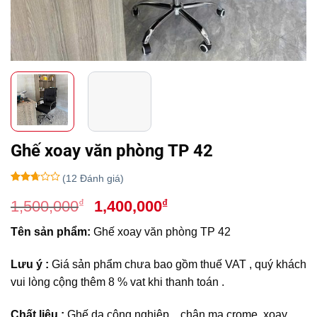
Ghế xoay văn phòng TP 42
(
12
Đánh giá)
2.6
10
Giá
Giá
₫
₫
1,500,000
1,400,000
trên
5
gốc
hiện
dựa
Tên sản phẩm:
Ghế xoay văn phòng TP 42
là:
tại
trên
đánh
1,500,000₫.
là:
giá
Lưu ý :
Giá sản phẩm chưa bao gồm thuế VAT , quý khách
1,400,000₫.
vui lòng cộng thêm 8 % vat khi thanh toán .
Chất liệu :
Ghế da công nghiệp , chân mạ crome xoay ,