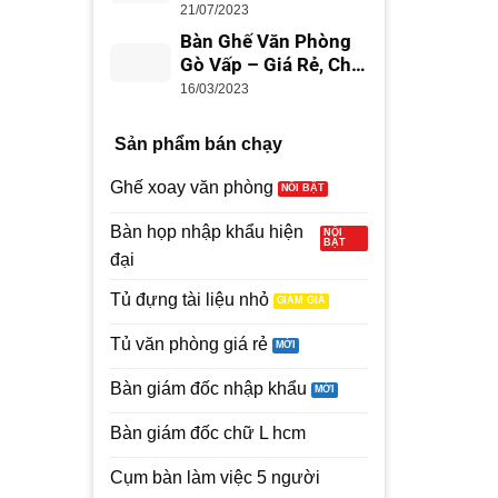
Giá Rẻ, Uy Tín
21/07/2023
Bàn Ghế Văn Phòng
Gò Vấp – Giá Rẻ, Chất
Lượng
16/03/2023
Sản phẩm bán chạy
Ghế xoay văn phòng
Bàn họp nhập khẩu hiện
đại
Tủ đựng tài liệu nhỏ
Tủ văn phòng giá rẻ
Bàn giám đốc nhập khẩu
Bàn giám đốc chữ L hcm
Cụm bàn làm việc 5 người