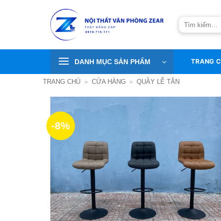
Bỏ
qua
Tìm
nội
kiếm:
dung
DANH MỤC SẢN PHẨM
TRANG 
TRANG CHỦ
»
CỬA HÀNG
»
QUẦY LỄ TÂN
-8%