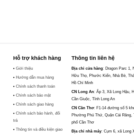
Hỗ trợ khách hàng
Thông tin liên hệ
•
Giới thiệu
Địa chỉ cửa hàng
: Dragon Parc 1,
Hữu Thọ, Phước Kiển, Nhà Bè, Th
•
Hướng dẫn mua hàng
Hồ Chí Minh
•
Chính sách thanh toán
CN Long An
: Ấp 3, Xã Long Hậu, 
•
Chính sách bảo mật
Cần Giuộc, Tỉnh Long An
•
Chính sách giao hàng
CN Cần Thơ
: F1-14 đường số 5 kh
•
Chính sách bảo hành, đổi
.
Phường Phú Thứ, Quận Cái Răng,
trả
phố Cần Thơ
•
Thông tin và điều kiện giao
Địa chỉ nhà máy
: Cụm 6, xã Long 