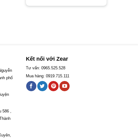
Kết nối với Zear
Tư vấn: 0965.525.528
 Nguyễn
Mua hàng: 0919.715.111
ành phố
Huyện
u 586 ,
 Thành
Xuyên,