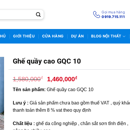
Gọi mua hàng
0919.715.111
CHỦ
GIỚI THIỆU
CỬA HÀNG
DỰ ÁN
BLOG NỘI THẤT
Ghế quầy cao GQC 10
Giá
Giá
₫
₫
1,580,000
1,460,000
gốc
hiện
Tên sản phẩm:
Ghế quầy cao GQC 10
là:
tại
1,580,000₫.
là:
Lưu ý :
Giá sản phẩm chưa bao gồm thuế VAT , quý khá
1,460,000₫.
thanh toán thêm 8 % vat theo quy định
Chất liệu :
ghế da công nghiệp , chân sắt sơn tĩnh điện ,