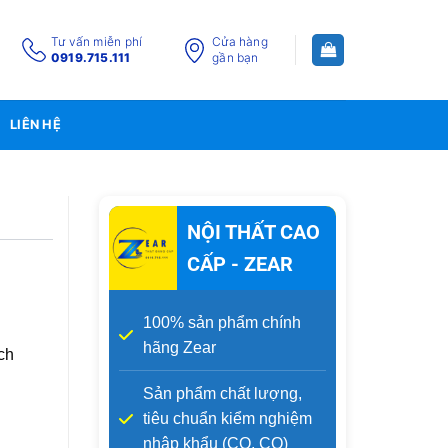
Tư vấn miễn phí
Cửa hàng
0919.715.111
gần bạn
LIÊN HỆ
NỘI THẤT CAO
CẤP - ZEAR
100% sản phẩm chính
hãng Zear
ch
Sản phẩm chất lượng,
tiêu chuẩn kiểm nghiệm
nhập khẩu (CO, CQ)