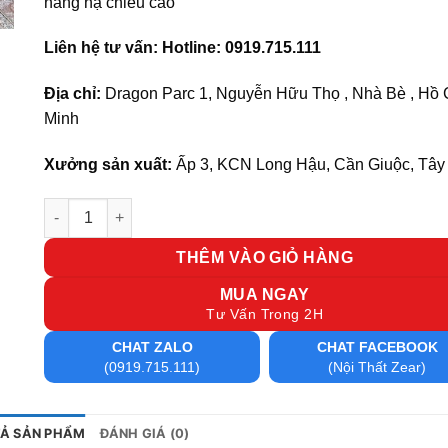
nâng hạ chiều cao
Liên hệ tư vấn: Hotline: 0919.715.111
Địa chỉ:
Dragon Parc 1, Nguyễn Hữu Thọ , Nhà Bè , Hồ 
Minh
Xưởng sản xuất:
Ấp 3, KCN Long Hậu, Cần Giuộc, Tây
Ghế quầy cao GQC 10 số lượng
THÊM VÀO GIỎ HÀNG
MUA NGAY
Tư Vấn Trong 2H
CHAT ZALO
CHAT FACEBOOK
(0919.715.111)
(Nội Thất Zear)
TẢ SẢN PHẨM
ĐÁNH GIÁ (0)