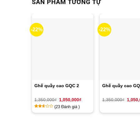
SẢN PHẨM TƯƠNG TỰ
-22%
-22%
Ghế quầy cao GQC 2
Ghế quầy cao GQ
Giá
Giá
Giá
1,350,000
₫
1,050,000
₫
1,350,000
₫
1,050
gốc
hiện
gốc
(
23
Đánh giá )
là:
tại
là:
1,350,000₫.
là:
1,350,
2.43
14
1,050,000₫.
trên
5
dựa
trên
đánh