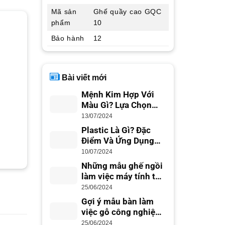
Mã sản
Ghế quầy cao GQC
phẩm
10
Bảo hành
12
Bài viết mới
Mệnh Kim Hợp Với
Màu Gì? Lựa Chọn
Màu Sắc Phong Thủy
13/07/2024
Plastic Là Gì? Đặc
Điểm Và Ứng Dụng
Trong Cuộc Sống
10/07/2024
Những mẫu ghế ngồi
làm việc máy tính tốt
nhất cho dân văn
25/06/2024
phòng
Gợi ý mẫu bàn làm
việc gỗ công nghiệp
đẹp hiện đại
25/06/2024