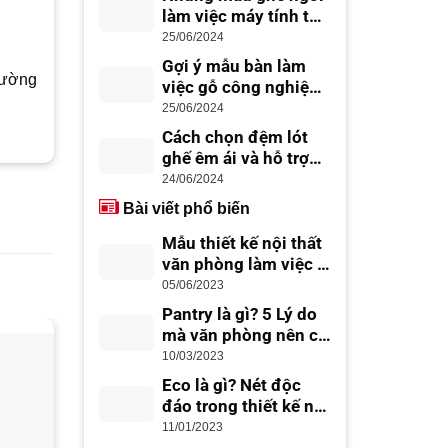
làm việc máy tính tốt
nhất cho dân văn
25/06/2024
phòng
Gợi ý mẫu bàn làm
hường
việc gỗ công nghiệp
đẹp hiện đại
25/06/2024
Cách chọn đệm lót
ghế êm ái và hỗ trợ
lưng tốt
24/06/2024
Bài viết phổ biến
Mẫu thiết kế nội thất
văn phòng làm việc –
thiết kế văn phòng
05/06/2023
đẹp, chuyên nghiệp
Pantry là gì? 5 Lý do
mà văn phòng nên có
Office Pantry
10/03/2023
-28%
-22%
Eco là gì? Nét độc
đáo trong thiết kế nội
thất Eco
11/01/2023