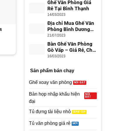
Ghế Văn Phòng Giá
Rẻ Tại Bình Thạnh
14/03/2023
Địa chỉ Mua Ghế Văn
Phòng Bình Dương
4
Ghế quầy bar BAR14
Ghế quầy bar BAR17
Giá Rẻ, Uy Tín
21/07/2023
iá
Giá
Giá
Giá
1,450,000
₫
1,050,000
₫
1,350,000
₫
1,050,000
Bàn Ghế Văn Phòng
iện
gốc
hiện
gốc
Gò Vấp – Giá Rẻ, Chất
i
là:
tại
là:
:
1,450,000₫.
là:
1,350,000₫
Lượng
16/03/2023
50,000₫.
1,050,000₫.
Sản phẩm bán chạy
Ghế xoay văn phòng
Bàn họp nhập khẩu hiện
đại
Tủ đựng tài liệu nhỏ
Tủ văn phòng giá rẻ