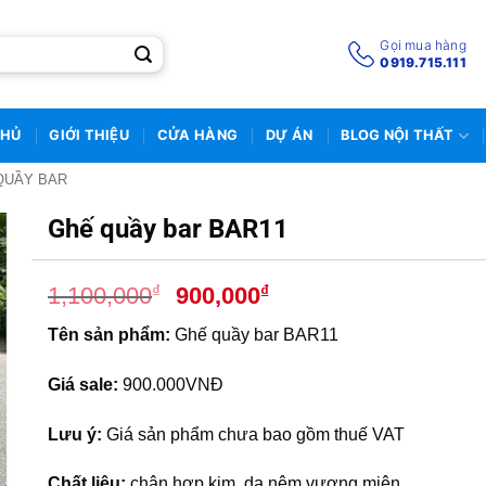
Gọi mua hàng
0919.715.111
CHỦ
GIỚI THIỆU
CỬA HÀNG
DỰ ÁN
BLOG NỘI THẤT
QUẦY BAR
Ghế quầy bar BAR11
Giá
Giá
₫
₫
1,100,000
900,000
gốc
hiện
Tên sản phẩm:
Ghế quầy bar BAR11
là:
tại
1,100,000₫.
là:
Giá sale:
900.000VNĐ
900,000₫.
Lưu ý:
Giá sản phẩm chưa bao gồm thuế VAT
Chất liệu:
chân hợp kim, da nệm vương miện