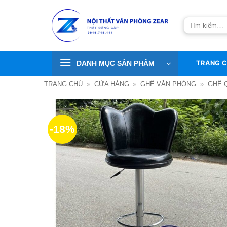
Bỏ
qua
Tìm
nội
kiếm:
dung
DANH MỤC SẢN PHẨM
TRANG 
TRANG CHỦ
»
CỬA HÀNG
»
GHẾ VĂN PHÒNG
»
GHẾ 
-18%