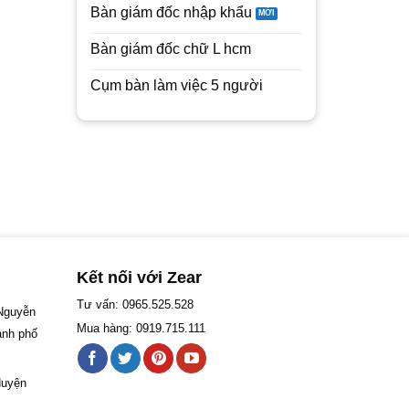
Bàn giám đốc nhập khẩu
Bàn giám đốc chữ L hcm
Cụm bàn làm việc 5 người
Kết nối với Zear
Tư vấn: 0965.525.528
 Nguyễn
Mua hàng: 0919.715.111
ành phố
Huyện