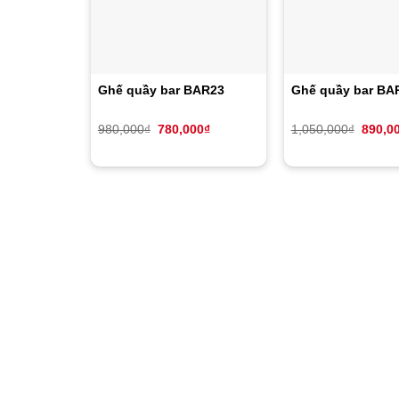
Ghế quầy bar BAR23
Ghế quầy bar BA
Giá
Giá
Giá
980,000
₫
780,000
₫
1,050,000
₫
890,0
gốc
hiện
gốc
là:
tại
là:
980,000₫.
là:
1,050,
780,000₫.