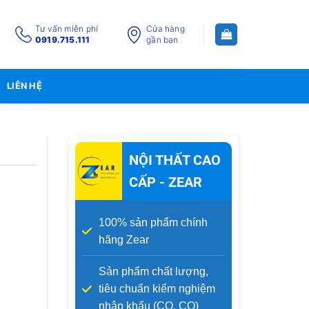
Tư vấn miễn phí
Cửa hàng
0919.715.111
gần bạn
LIÊN HỆ
NỘI THẤT CAO
CẤP - ZEAR
100% sản phẩm chính
hãng Zear
Sản phẩm chất lượng,
tiêu chuẩn kiểm nghiệm
nhập khẩu (CO, CQ)