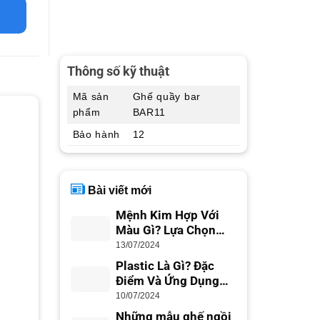
Thông số kỹ thuật
Mã sản
Ghế quầy bar
phẩm
BAR11
Bảo hành
12
Bài viết mới
Mệnh Kim Hợp Với
Màu Gì? Lựa Chọn
Màu Sắc Phong Thủy
13/07/2024
Plastic Là Gì? Đặc
Điểm Và Ứng Dụng
Trong Cuộc Sống
10/07/2024
Những mẫu ghế ngồi