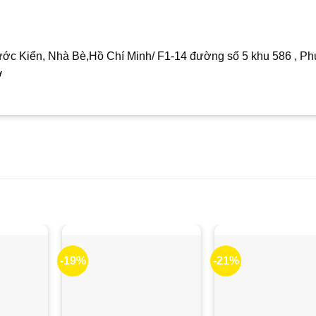
ớc Kiển, Nhà Bè,Hồ Chí Minh/ F1-14 đường số 5 khu 586 , P
ơ
-19%
-21%