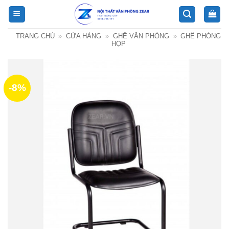
Bỏ
qua
nội
TRANG CHỦ
»
CỬA HÀNG
»
GHẾ VĂN PHÒNG
»
GHẾ PHÒNG
dung
HỌP
-8%