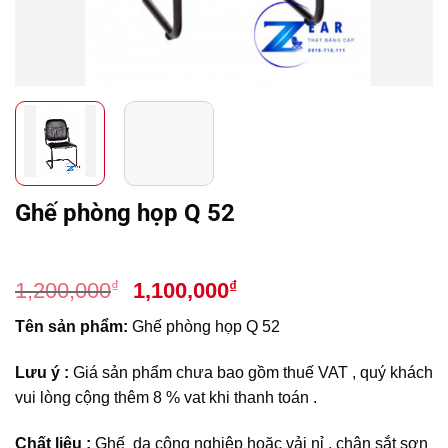
Ghế phòng họp Q 52
Giá
Giá
₫
₫
1,200,000
1,100,000
gốc
hiện
Tên sản phẩm:
Ghế phòng họp Q 52
là:
tại
1,200,000₫.
là:
Lưu ý :
Giá sản phẩm chưa bao gồm thuế VAT , quý khách
1,100,000₫.
vui lòng cộng thêm 8 % vat khi thanh toán .
Chất liệu :
Ghế da công nghiệp hoặc vải nỉ , chân sắt sơn