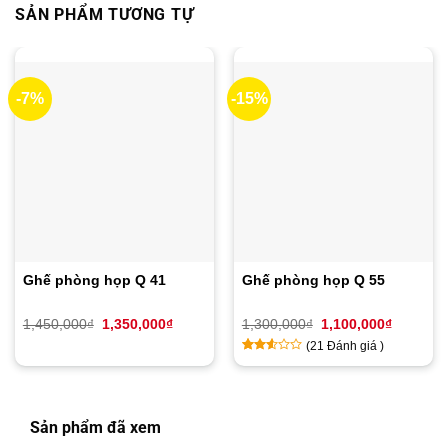
SẢN PHẨM TƯƠNG TỰ
-7%
-15%
Ghế phòng họp Q 41
Ghế phòng họp Q 55
Giá
Giá
Giá
Giá
1,450,000
₫
1,350,000
₫
1,300,000
₫
1,100,000
₫
gốc
hiện
gốc
hiện
(
21
Đánh giá )
là:
tại
là:
tại
1,450,000₫.
là:
1,300,000₫.
là:
2.45
11
1,350,000₫.
1,100,00
trên
5
dựa
Sản phẩm đã xem
trên
đánh