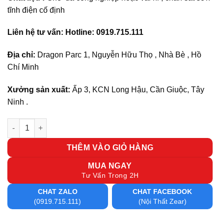
tĩnh điện cố định
Liên hệ tư vấn: Hotline: 0919.715.111
Địa chỉ:
Dragon Parc 1, Nguyễn Hữu Thọ , Nhà Bè , Hồ
Chí Minh
Xưởng sản xuất:
Ấp 3, KCN Long Hậu, Cần Giuộc, Tây
Ninh .
Ghế phòng họp Q 52 số lượng
THÊM VÀO GIỎ HÀNG
MUA NGAY
Tư Vấn Trong 2H
CHAT ZALO
CHAT FACEBOOK
(0919.715.111)
(Nội Thất Zear)