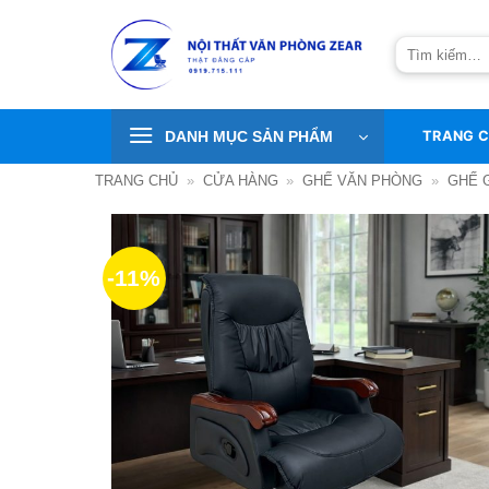
Bỏ
qua
Tìm
nội
kiếm:
dung
DANH MỤC SẢN PHẨM
TRANG 
TRANG CHỦ
»
CỬA HÀNG
»
GHẾ VĂN PHÒNG
»
GHẾ 
-11%