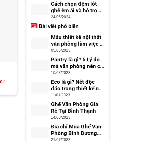
Cách chọn đệm lót
ghế êm ái và hỗ trợ
-14%
-24%
lưng tốt
24/06/2024
Bài viết phổ biến
Mẫu thiết kế nội thất
văn phòng làm việc –
thiết kế văn phòng
05/06/2023
đẹp, chuyên nghiệp
Pantry là gì? 5 Lý do
mà văn phòng nên có
4
Ghế lãnh đạo BO 42
Ghế lãnh đạo BO 71
Office Pantry
10/03/2023
Eco là gì? Nét độc
Giá
Giá
Giá
Giá
00
₫
4,200,000
₫
3,600,000
₫
3,500,000
₫
2,650,000
hiện
gốc
hiện
gốc
đáo trong thiết kế nội
tại
là:
tại
là:
thất Eco
0₫.
là:
4,200,000₫.
là:
3,500,000₫
11/01/2023
2,300,000₫.
3,600,000₫.
Ghế Văn Phòng Giá
Rẻ Tại Bình Thạnh
14/03/2023
Địa chỉ Mua Ghế Văn
Phòng Bình Dương
Giá Rẻ, Uy Tín
21/07/2023