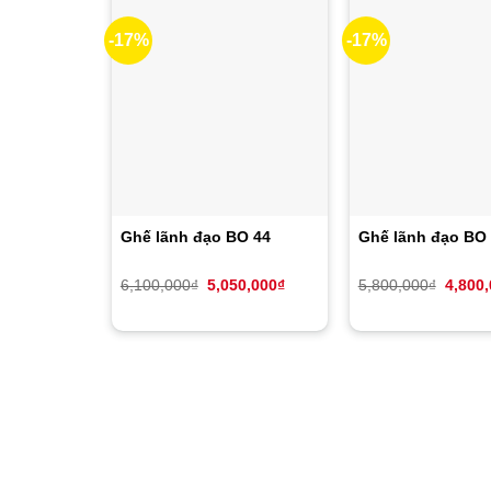
-17%
-17%
Ghế lãnh đạo BO 44
Ghế lãnh đạo BO
Giá
Giá
Giá
6,100,000
₫
5,050,000
₫
5,800,000
₫
4,800
gốc
hiện
gốc
là:
tại
là:
6,100,000₫.
là:
5,800,
5,050,000₫.