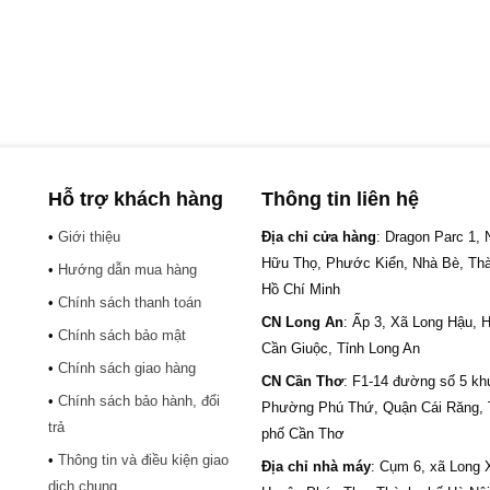
Hỗ trợ khách hàng
Thông tin liên hệ
•
Giới thiệu
Địa chỉ cửa hàng
: Dragon Parc 1,
Hữu Thọ, Phước Kiển, Nhà Bè, Th
•
Hướng dẫn mua hàng
Hồ Chí Minh
•
Chính sách thanh toán
CN Long An
: Ấp 3, Xã Long Hậu, 
•
Chính sách bảo mật
Cần Giuộc, Tỉnh Long An
•
Chính sách giao hàng
CN Cần Thơ
: F1-14 đường số 5 kh
•
Chính sách bảo hành, đổi
.
Phường Phú Thứ, Quận Cái Răng,
trả
phố Cần Thơ
•
Thông tin và điều kiện giao
Địa chỉ nhà máy
: Cụm 6, xã Long 
dịch chung