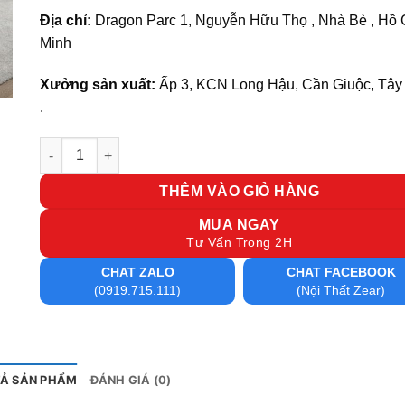
Địa chỉ:
Dragon Parc 1, Nguyễn Hữu Thọ , Nhà Bè , Hồ 
Minh
Xưởng sản xuất:
Ấp 3, KCN Long Hậu, Cần Giuộc, Tây
.
Ghế lãnh đạo BO 75 số lượng
THÊM VÀO GIỎ HÀNG
MUA NGAY
Tư Vấn Trong 2H
CHAT ZALO
CHAT FACEBOOK
(0919.715.111)
(Nội Thất Zear)
TẢ SẢN PHẨM
ĐÁNH GIÁ (0)