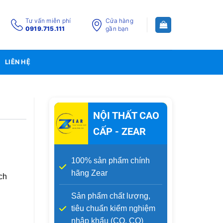
Tư vấn miễn phí
Cửa hàng
0919.715.111
gần bạn
LIÊN HỆ
NỘI THẤT CAO
CẤP - ZEAR
100% sản phẩm chính
hãng Zear
ch
Sản phẩm chất lượng,
tiêu chuẩn kiểm nghiệm
nhập khẩu (CO, CQ)