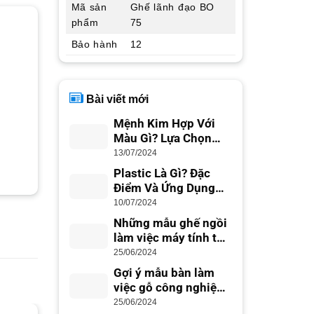
Mã sản
Ghế lãnh đạo BO
phẩm
75
Bảo hành
12
Bài viết mới
Mệnh Kim Hợp Với
Màu Gì? Lựa Chọn
Màu Sắc Phong Thủy
13/07/2024
Plastic Là Gì? Đặc
Điểm Và Ứng Dụng
Trong Cuộc Sống
10/07/2024
Những mẫu ghế ngồi
làm việc máy tính tốt
nhất cho dân văn
25/06/2024
phòng
Gợi ý mẫu bàn làm
việc gỗ công nghiệp
đẹp hiện đại
25/06/2024