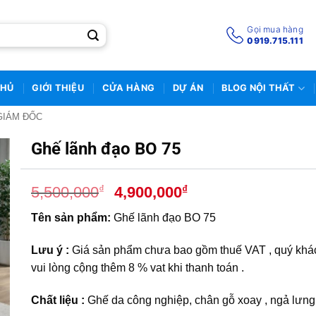
Gọi mua hàng
0919.715.111
CHỦ
GIỚI THIỆU
CỬA HÀNG
DỰ ÁN
BLOG NỘI THẤT
GIÁM ĐỐC
Ghế lãnh đạo BO 75
Giá
Giá
₫
₫
5,500,000
4,900,000
gốc
hiện
Tên sản phẩm:
Ghế lãnh đạo BO 75
là:
tại
5,500,000₫.
là:
Lưu ý :
Giá sản phẩm chưa bao gồm thuế VAT , quý khá
4,900,000₫.
vui lòng cộng thêm 8 % vat khi thanh toán .
Chất liệu :
Ghế da công nghiệp, chân gỗ xoay , ngả lưng